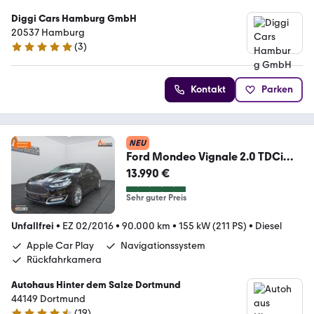
Diggi Cars Hamburg GmbH
20537 Hamburg
(
3
)
5 Sterne
Kontakt
Parken
NEU
Ford Mondeo Vignale 2.0 TDCi
*MEMORY*NAVI*KAM*LED*
13.990 €
Sehr guter Preis
Unfallfrei
•
EZ 02/2016
•
90.000 km
•
155 kW (211 PS)
•
Diesel
Apple Car Play
Navigationssystem
Rückfahrkamera
Autohaus Hinter dem Salze Dortmund
44149 Dortmund
(
19
)