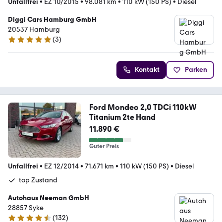
Unfallfrei
•
EZ 10/2015
•
98.081 km
•
110 kW (150 PS)
•
Diesel
Diggi Cars Hamburg GmbH
20537 Hamburg
(
3
)
5 Sterne
Kontakt
Parken
Ford Mondeo 2,0 TDCi 110kW
Titanium 2te Hand
11.890 €
Guter Preis
Unfallfrei
•
EZ 12/2014
•
71.671 km
•
110 kW (150 PS)
•
Diesel
top Zustand
Autohaus Neeman GmbH
28857 Syke
(
132
)
4.7 Sterne