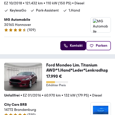
EZ 10/2018
•
121.432 km
•
110 kW (150 PS)
•
Diesel
KeylessGo
Park-Assistent
1.Hand
MG Automobile
30165 Hannover
(
109
)
4.4 Sterne
Kontakt
Parken
Ford Mondeo Lim. Titanium
AWD*1.Hand*Leder*Lenkradhzg
17.990 €
Erhöhter Preis
Unfallfrei
•
EZ 01/2016
•
60.970 km
•
132 kW (179 PS)
•
Diesel
City Cars BRB
14772 Brandenburg
(
210
)