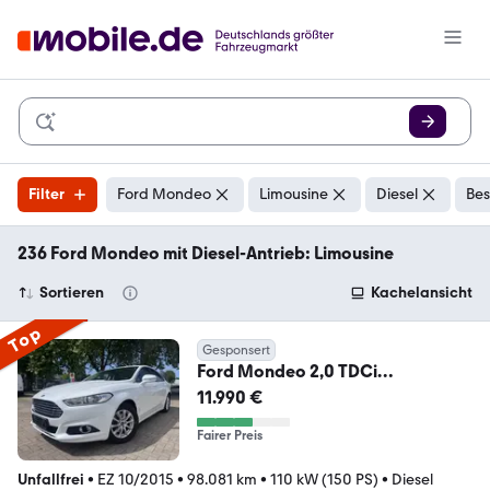
Filter
Ford Mondeo
Limousine
Diesel
Bes
236 Ford Mondeo mit Diesel-Antrieb: Limousine
Sortieren
Kachelansicht
Top
Gesponsert
Ford Mondeo 2,0 TDCi
Titanium*98 tkm*12 M Garantie*
11.990 €
Fairer Preis
Unfallfrei
•
EZ 10/2015
•
98.081 km
•
110 kW (150 PS)
•
Diesel