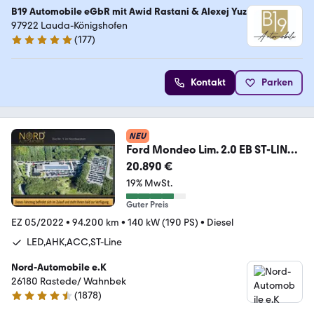
B19 Automobile eGbR mit Awid Rastani & Alexej Yuz
97922 Lauda-Königshofen
(
177
)
4.8 Sterne
Kontakt
Parken
NEU
Ford Mondeo Lim. 2.0 EB ST-LINE
*LED*AHK*ACC*KAM*18Z*
20.890 €
19% MwSt.
Guter Preis
EZ 05/2022
•
94.200 km
•
140 kW (190 PS)
•
Diesel
LED,AHK,ACC,ST-Line
Nord-Automobile e.K
26180 Rastede/ Wahnbek
(
1878
)
4.7 Sterne