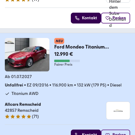
4.4 Sterne
Kontakt
Parken
NEU
Ford Mondeo Titanium
AWD*Pano*Kamera*Tempomat*T
12.990 €
oTWink
Fairer Preis
Ab 01.07.2027
Unfallfrei
•
EZ 09/2016
•
116.900 km
•
132 kW (179 PS)
•
Diesel
Titanium AWD
Allcars Remscheid
42857 Remscheid
(
71
)
5 Sterne
Kontakt
Parken