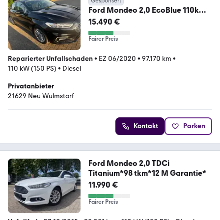
Gesponsert
Ford Mondeo 2,0 EcoBlue 110kW
Trend Automatik Trend
15.490 €
Fairer Preis
Reparierter Unfallschaden
•
EZ 06/2020
•
97.170 km
•
110 kW (150 PS)
•
Diesel
Privatanbieter
21629 Neu Wulmstorf
Kontakt
Parken
Ford Mondeo 2,0 TDCi
Titanium*98 tkm*12 M Garantie*
11.990 €
Fairer Preis