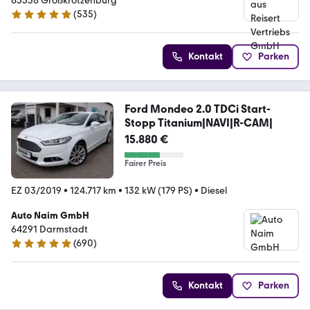
63538 Großkrotzenburg
(
535
)
4.9 Sterne
Kontakt
Parken
Ford Mondeo 2.0 TDCi Start-
Stopp Titanium|NAVI|R-CAM|
15.880 €
Fairer Preis
EZ 03/2019
•
124.717 km
•
132 kW (179 PS)
•
Diesel
Auto Naim GmbH
64291 Darmstadt
(
690
)
4.9 Sterne
Kontakt
Parken