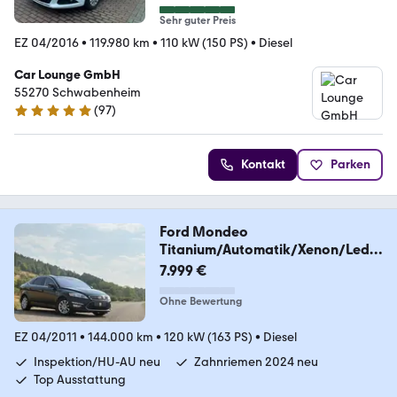
Sehr guter Preis
EZ 04/2016
•
119.980 km
•
110 kW (150 PS)
•
Diesel
Car Lounge GmbH
55270 Schwabenheim
(
97
)
4.9 Sterne
Kontakt
Parken
Ford Mondeo
Titanium/Automatik/Xenon/Leder
/Vollausst.
7.999 €
Ohne Bewertung
EZ 04/2011
•
144.000 km
•
120 kW (163 PS)
•
Diesel
Inspektion/HU-AU neu
Zahnriemen 2024 neu
Top Ausstattung