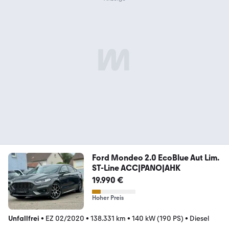
Ford Mondeo 2.0 EcoBlue Aut Lim.
ST-Line ACC|PANO|AHK
19.990 €
Hoher Preis
Unfallfrei
•
EZ 02/2020
•
138.331 km
•
140 kW (190 PS)
•
Diesel