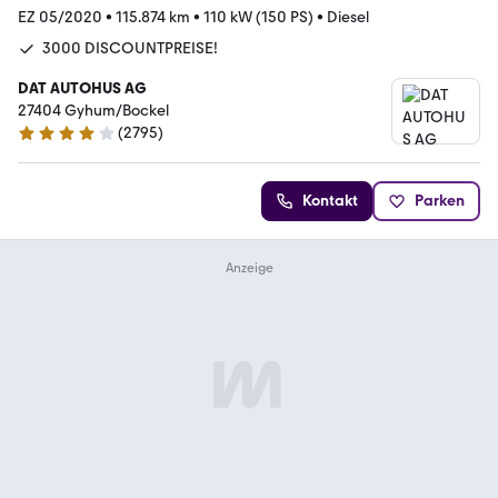
EZ 05/2020
•
115.874 km
•
110 kW (150 PS)
•
Diesel
3000 DISCOUNTPREISE!
DAT AUTOHUS AG
27404 Gyhum/Bockel
(
2795
)
4.2 Sterne
Kontakt
Parken