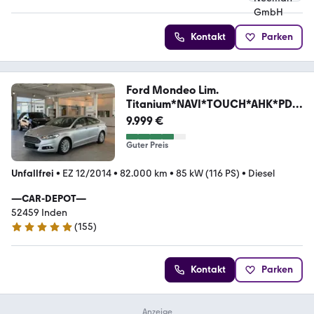
Kontakt
Parken
Ford Mondeo Lim.
Titanium*NAVI*TOUCH*AHK*PDC
*APPLE.C*
9.999 €
Guter Preis
Unfallfrei
•
EZ 12/2014
•
82.000 km
•
85 kW (116 PS)
•
Diesel
—CAR-DEPOT—
52459 Inden
(
155
)
4.9 Sterne
Kontakt
Parken