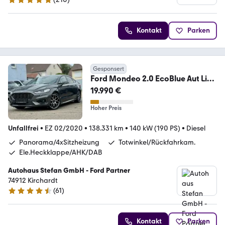
4.9 Sterne
Kontakt
Parken
Gesponsert
Ford Mondeo 2.0 EcoBlue Aut Lim.
ST-Line ACC|PANO|AHK
19.990 €
Hoher Preis
Unfallfrei
•
EZ 02/2020
•
138.331 km
•
140 kW (190 PS)
•
Diesel
Panorama/4xSitzheizung
Totwinkel/Rückfahrkam.
Ele.Heckklappe/AHK/DAB
Autohaus Stefan GmbH - Ford Partner
74912 Kirchardt
(
61
)
4.7 Sterne
Kontakt
Parken