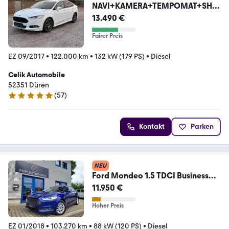
NAVI+KAMERA+TEMPOMAT+SHZ
+LM
13.490 €
Fairer Preis
EZ 09/2017
•
122.000 km
•
132 kW (179 PS)
•
Diesel
Celik Automobile
52351 Düren
(
57
)
4.9 Sterne
Kontakt
Parken
NEU
Ford Mondeo 1.5 TDCI Business
Edition *KLIMAAUTOMATI
11.950 €
Hoher Preis
EZ 01/2018
•
103.270 km
•
88 kW (120 PS)
•
Diesel