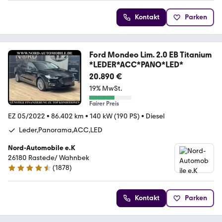
Kontakt
Parken
Ford Mondeo Lim. 2.0 EB Titanium
*LEDER*ACC*PANO*LED*
20.890 €
19% MwSt.
Fairer Preis
EZ 05/2022
•
86.402 km
•
140 kW (190 PS)
•
Diesel
Leder,Panorama,ACC,LED
Nord-Automobile e.K
26180 Rastede/ Wahnbek
(
1878
)
4.7 Sterne
Kontakt
Parken