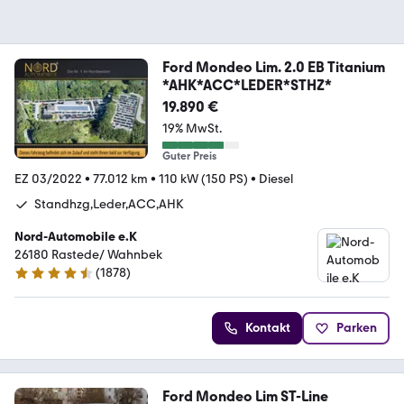
Ford Mondeo Lim. 2.0 EB Titanium
*AHK*ACC*LEDER*STHZ*
19.890 €
19% MwSt.
Guter Preis
EZ 03/2022
•
77.012 km
•
110 kW (150 PS)
•
Diesel
Standhzg,Leder,ACC,AHK
Nord-Automobile e.K
26180 Rastede/ Wahnbek
(
1878
)
4.7 Sterne
Kontakt
Parken
Ford Mondeo Lim ST-Line