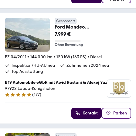
Gesponsert
Ford Mondeo
Titanium/Automatik/Xenon/Leder
7.999 €
/Vollausst.
Ohne Bewertung
EZ 04/2011
•
144.000 km
•
120 kW (163 PS)
•
Diesel
Inspektion/HU-AU neu
Zahnriemen 2024 neu
Top Ausstattung
B19 Automobile eGbR mit Awid Rastani & Alexej Yuz
97922 Lauda-Königshofen
(
177
)
4.8 Sterne
Kontakt
Parken