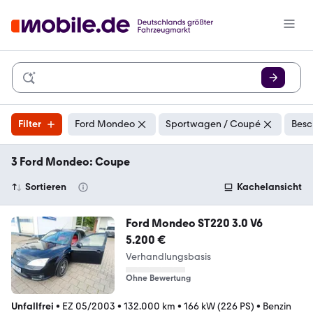
Filter
Ford Mondeo
Sportwagen / Coupé
Besc
3 Ford Mondeo: Coupe
Sortieren
Kachelansicht
Ford Mondeo ST220 3.0 V6
5.200 €
Verhandlungsbasis
Ohne Bewertung
Unfallfrei
•
EZ 05/2003
•
132.000 km
•
166 kW (226 PS)
•
Benzin