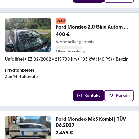
NEU
Ford Mondeo 2.0 Ghia Autom.
Ghia
400 €
Verhandlungsbasis
Ohne Bewertung
Unfallfrei
•
EZ 02/2002
•
219.700 km
•
103 kW (140 PS)
•
Benzin
Privatanbieter
35644 Hohenahr
Kontakt
Parken
Ford Mondeo Mk3 Kombi | TÜV
06.2027
2.499 €