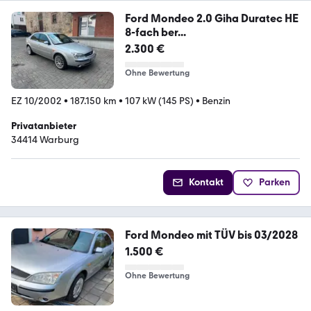
Ford Mondeo 2.0 Giha Duratec HE
8-fach ber...
2.300 €
Ohne Bewertung
EZ 10/2002
•
187.150 km
•
107 kW (145 PS)
•
Benzin
Privatanbieter
34414 Warburg
Kontakt
Parken
Ford Mondeo mit TÜV bis 03/2028
1.500 €
Ohne Bewertung