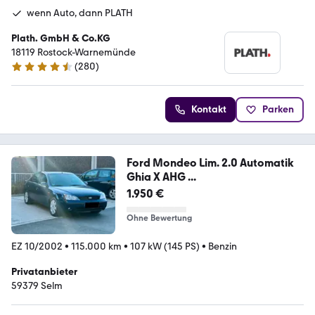
wenn Auto, dann PLATH
Plath. GmbH & Co.KG
18119 Rostock-Warnemünde
(
280
)
4.7 Sterne
Kontakt
Parken
Ford Mondeo Lim. 2.0 Automatik
Ghia X AHG ...
1.950 €
Ohne Bewertung
EZ 10/2002
•
115.000 km
•
107 kW (145 PS)
•
Benzin
Privatanbieter
59379 Selm