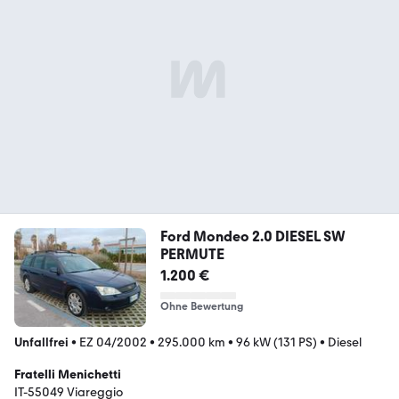
Ford Mondeo 2.0 DIESEL SW
PERMUTE
1.200 €
Ohne Bewertung
Unfallfrei
•
EZ 04/2002
•
295.000 km
•
96 kW (131 PS)
•
Diesel
Fratelli Menichetti
IT-55049 Viareggio