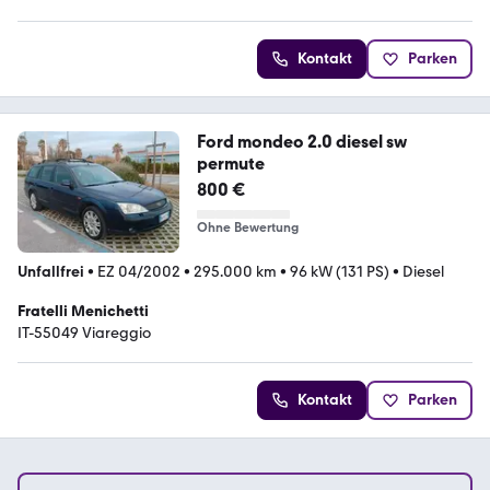
Kontakt
Parken
Ford mondeo 2.0 diesel sw
permute
800 €
Ohne Bewertung
Unfallfrei
•
EZ 04/2002
•
295.000 km
•
96 kW (131 PS)
•
Diesel
Fratelli Menichetti
IT-55049 Viareggio
Kontakt
Parken