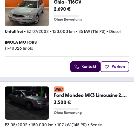
Ghia - 116CV
2.690 €
Ohne Bewertung
Unfallfrei
•
EZ 07/2002
•
150.000 km
•
85 kW (116 PS)
•
Diesel
IMOLA MOTORS
IT-40026 Imola
Kontakt
Parken
NEU
Ford Mondeo MK3 Limousine 2.0l
Benziner
3.500 €
Ohne Bewertung
EZ 05/2002
•
180.000 km
•
107 kW (145 PS)
•
Benzin