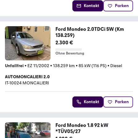
Kontakt
Parken
Ford Mondeo 2.0TDCi SW (Km
138.259)
2.300 €
Ohne Bewertung
Unfallfrei
•
EZ 11/2002
•
138.259 km
•
85 kW (116 PS)
•
Diesel
AUTOMONCALIERI 2.0
IT-10024 MONCALIERI
Kontakt
Parken
Ford Mondeo 1.8 92 kW
*TÜV05/27