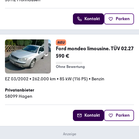
Kontakt
Parken
NEU
Ford mondeo limousine. TÜV 02.27
590 €
Ohne Bewertung
EZ 03/2002
•
262.000 km
•
85 kW (116 PS)
•
Benzin
Privatanbieter
58099 Hagen
Kontakt
Parken