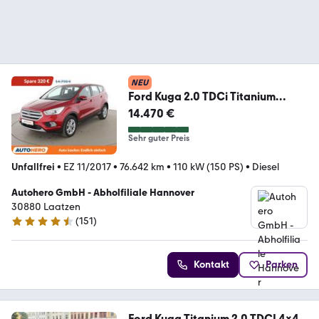
NEU
Ford Kuga 2.0 TDCi Titanium
Aut.*NAVI*CAM*SHZ*TEMPO*
14.470 €
Sehr guter Preis
Unfallfrei
•
EZ 11/2017
•
76.642 km
•
110 kW (150 PS)
•
Diesel
Autohero GmbH - Abholfiliale Hannover
30880 Laatzen
(
151
)
4.7 Sterne
Kontakt
Parken
Ford Kuga Titanium 2.0 TDCI 4x4