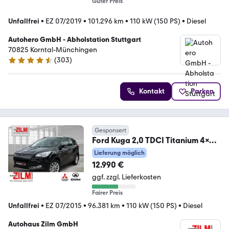
Guter Preis
Unfallfrei
•
EZ 07/2019
•
101.296 km
•
110 kW (150 PS)
•
Diesel
Autohero GmbH - Abholstation Stuttgart
70825 Korntal-Münchingen
(
303
)
4.4 Sterne
Kontakt
Parken
Gesponsert
Ford Kuga 2,0 TDCI Titanium 4x4,
AHK, ALWE
Lieferung möglich
12.990 €
ggf. zzgl. Lieferkosten
Fairer Preis
Unfallfrei
•
EZ 07/2015
•
96.381 km
•
110 kW (150 PS)
•
Diesel
Autohaus Zilm GmbH