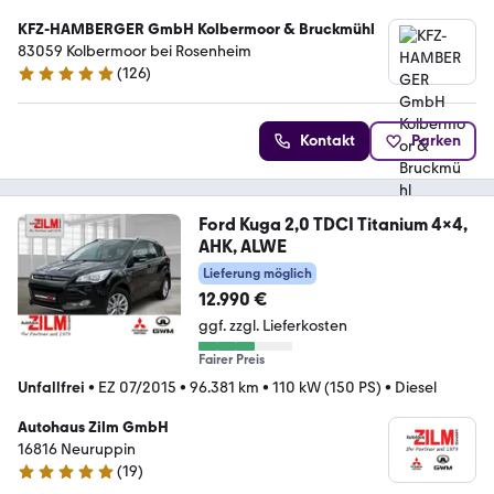
KFZ-HAMBERGER GmbH Kolbermoor & Bruckmühl
83059 Kolbermoor bei Rosenheim
(
126
)
4.9 Sterne
Kontakt
Parken
Ford Kuga 2,0 TDCI Titanium 4x4,
AHK, ALWE
Lieferung möglich
12.990 €
ggf. zzgl. Lieferkosten
Fairer Preis
Unfallfrei
•
EZ 07/2015
•
96.381 km
•
110 kW (150 PS)
•
Diesel
Autohaus Zilm GmbH
16816 Neuruppin
(
19
)
4.9 Sterne