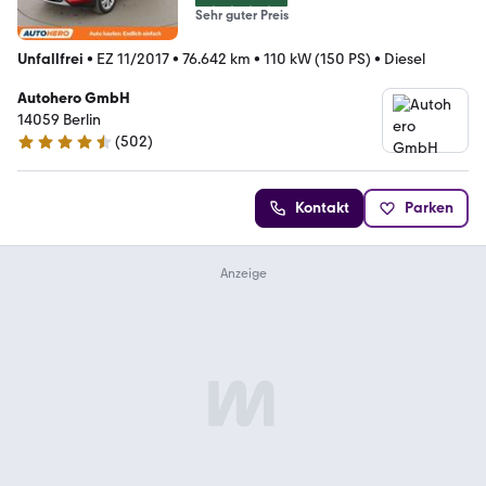
Sehr guter Preis
Unfallfrei
•
EZ 11/2017
•
76.642 km
•
110 kW (150 PS)
•
Diesel
Autohero GmbH
14059 Berlin
(
502
)
4.5 Sterne
Kontakt
Parken