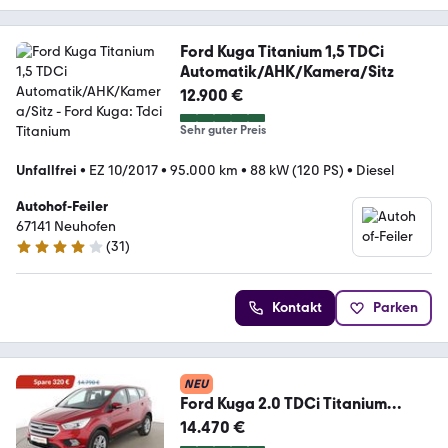
Ford Kuga Titanium 1,5 TDCi
Automatik/AHK/Kamera/Sitz
12.900 €
Sehr guter Preis
Unfallfrei
•
EZ 10/2017
•
95.000 km
•
88 kW (120 PS)
•
Diesel
Autohof-Feiler
67141 Neuhofen
(
31
)
3.8 Sterne
Kontakt
Parken
NEU
Ford Kuga 2.0 TDCi Titanium
Aut.*NAVI*CAM*SHZ*TEMPO*
14.470 €