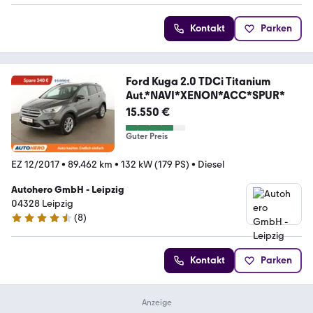
Kontakt
Parken
Ford Kuga 2.0 TDCi Titanium
Aut.*NAVI*XENON*ACC*SPUR*
15.550 €
Guter Preis
EZ 12/2017
•
89.462 km
•
132 kW (179 PS)
•
Diesel
Autohero GmbH - Leipzig
04328 Leipzig
(
8
)
4.3 Sterne
Kontakt
Parken