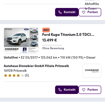
Kontakt
Parken
NEU
Ford Kuga Titanium 2.0 TDCI
WInterpaket+KeyLess+Navi
13.499 €
Ohne Bewertung
Unfallfrei
•
EZ 05/2017
•
125.062 km
•
110 kW (150 PS)
•
Diesel
Autohaus Dinnebier GmbH Filiale Pritzwalk
16928 Pritzwalk
(
5
)
4.2 Sterne
Kontakt
Parken