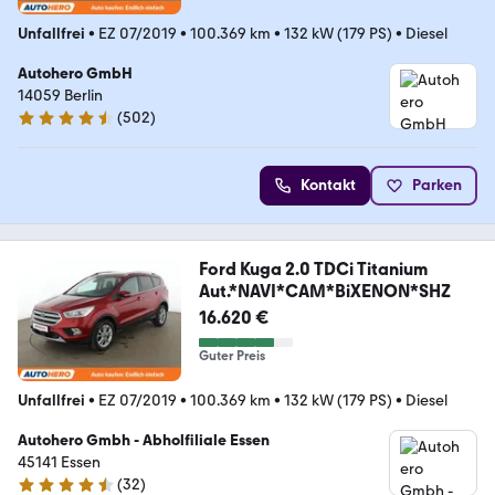
Unfallfrei
•
EZ 07/2019
•
100.369 km
•
132 kW (179 PS)
•
Diesel
Autohero GmbH
14059 Berlin
(
502
)
4.5 Sterne
Kontakt
Parken
Ford Kuga 2.0 TDCi Titanium
Aut.*NAVI*CAM*BiXENON*SHZ
16.620 €
Guter Preis
Unfallfrei
•
EZ 07/2019
•
100.369 km
•
132 kW (179 PS)
•
Diesel
Autohero Gmbh - Abholfiliale Essen
45141 Essen
(
32
)
4.7 Sterne