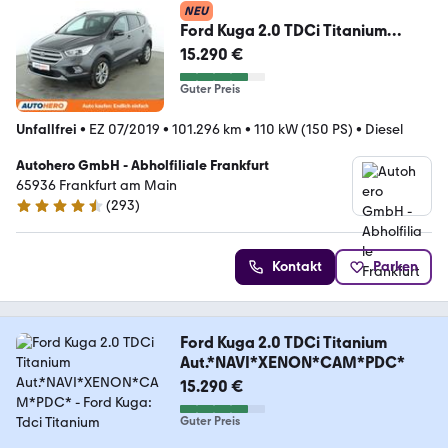
NEU
Ford Kuga 2.0 TDCi Titanium
Aut.*NAVI*XENON*CAM*PDC*
15.290 €
Guter Preis
Unfallfrei
•
EZ 07/2019
•
101.296 km
•
110 kW (150 PS)
•
Diesel
Autohero GmbH - Abholfiliale Frankfurt
65936 Frankfurt am Main
(
293
)
4.6 Sterne
Kontakt
Parken
Ford Kuga 2.0 TDCi Titanium
Aut.*NAVI*XENON*CAM*PDC*
15.290 €
Guter Preis