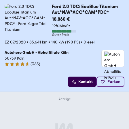
Ford 2.0 TDCi EcoBlue Titanium
Aut.*NAV*ACC*CAM*PDC*
18.860 €
19% MwSt.
Guter Preis
EZ 07/2020
•
85.641 km
•
140 kW (190 PS)
•
Diesel
Autohero GmbH - Abholfiliale Köln
50739 Köln
(
365
)
4.6 Sterne
Kontakt
Parken