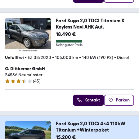
Ford Kuga 2,0 TDCI Titanium X
Keyless Navi AHK Aut.
18.490 €
Sehr guter Preis
Unfallfrei
•
EZ 08/2020
•
105.000 km
•
140 kW (190 PS)
•
Diesel
O. Dittberner GmbH
24536 Neumünster
(
45
)
3.7 Sterne
Kontakt
Parken
Ford Kuga 2,0 TDCi 4x4 110kW
Titanium +Winterpaket
15.200 €