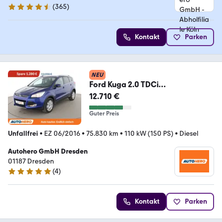
(
365
)
4.6 Sterne
Kontakt
Parken
NEU
Ford Kuga 2.0 TDCi
Titanium*TEMPO*CAM*PDC*SHZ
12.710 €
*KLIMA*
Guter Preis
Unfallfrei
•
EZ 06/2016
•
75.830 km
•
110 kW (150 PS)
•
Diesel
Autohero GmbH Dresden
01187 Dresden
(
4
)
5 Sterne
Kontakt
Parken