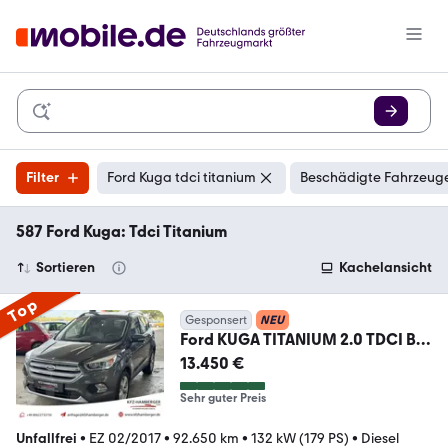
Filter
Ford Kuga tdci titanium
Beschädigte Fahrzeuge
587 Ford Kuga: Tdci Titanium
Sortieren
Kachelansicht
Top
Gesponsert
NEU
Ford KUGA TITANIUM 2.0 TDCI BI-
XENON NAVI ACC SHZ PDC
13.450 €
Sehr guter Preis
Unfallfrei
•
EZ 02/2017
•
92.650 km
•
132 kW (179 PS)
•
Diesel