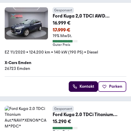
Gesponsert
Ford Kuga 2,0 TDCI AWD
Automatik "Titanium"Navi
16.999 €
17.999 €
19% MwSt.
Guter Preis
EZ 11/2020
•
124.200 km
•
140 kW (190 PS)
•
Diesel
X-Cars Emden
26723 Emden
Kontakt
Parken
Gesponsert
Ford Kuga 2.0 TDCi Titanium
Aut.*NAVI*XENON*CAM*PDC*
15.290 €