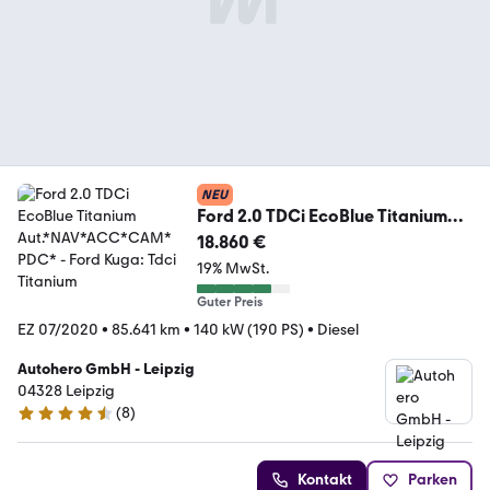
NEU
Ford 2.0 TDCi EcoBlue Titanium
Aut.*NAV*ACC*CAM*PDC*
18.860 €
19% MwSt.
Guter Preis
EZ 07/2020
•
85.641 km
•
140 kW (190 PS)
•
Diesel
Autohero GmbH - Leipzig
04328 Leipzig
(
8
)
4.3 Sterne
Kontakt
Parken