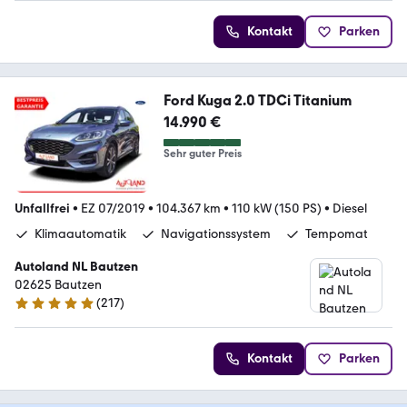
Kontakt
Parken
Ford Kuga 2.0 TDCi Titanium
14.990 €
Sehr guter Preis
Unfallfrei
•
EZ 07/2019
•
104.367 km
•
110 kW (150 PS)
•
Diesel
Klimaautomatik
Navigationssystem
Tempomat
Autoland NL Bautzen
02625 Bautzen
(
217
)
4.8 Sterne
Kontakt
Parken