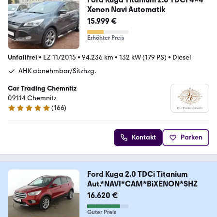
Xenon Navi Automatik
15.999 €
Erhöhter Preis
Unfallfrei
•
EZ 11/2015
•
94.236 km
•
132 kW (179 PS)
•
Diesel
AHK abnehmbar/Sitzhzg.
Car Trading Chemnitz
09114 Chemnitz
(
166
)
5 Sterne
Kontakt
Parken
Ford Kuga 2.0 TDCi Titanium
Aut.*NAVI*CAM*BiXENON*SHZ
16.620 €
Guter Preis