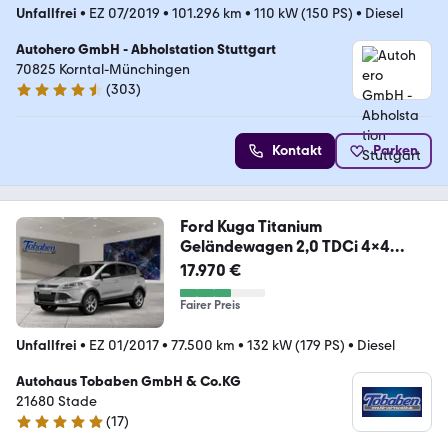
Unfallfrei
•
EZ 07/2019
•
101.296 km
•
110 kW (150 PS)
•
Diesel
Autohero GmbH - Abholstation Stuttgart
70825 Korntal-Münchingen
(
303
)
4.4 Sterne
Kontakt
Parken
Ford Kuga Titanium
Geländewagen 2,0 TDCi 4x4
132kW 13
17.970 €
Fairer Preis
Unfallfrei
•
EZ 01/2017
•
77.500 km
•
132 kW (179 PS)
•
Diesel
Autohaus Tobaben GmbH & Co.KG
21680 Stade
(
17
)
5 Sterne