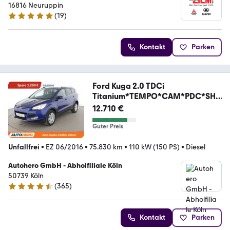
16816 Neuruppin
(
19
)
4.9 Sterne
Kontakt
Parken
Ford Kuga 2.0 TDCi
Titanium*TEMPO*CAM*PDC*SHZ
*KLIMA*
12.710 €
Guter Preis
Unfallfrei
•
EZ 06/2016
•
75.830 km
•
110 kW (150 PS)
•
Diesel
Autohero GmbH - Abholfiliale Köln
50739 Köln
(
365
)
4.6 Sterne
Kontakt
Parken