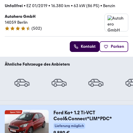
Unfallfrei
•
EZ 01/2019
•
16.380 km
•
63 kW (86 PS)
•
Benzin
Autohero GmbH
14059 Berlin
(
502
)
4.5 Sterne
Kontakt
Parken
Ähnliche Fahrzeuge des Anbieters
Ford Ka+ 1.2 Ti-VCT
Cool&Connect*LIM*PDC*
Lieferung möglich
9.880 €