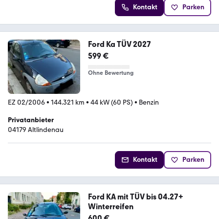
Kontakt
Parken
Ford Ka TÜV 2027
599 €
Ohne Bewertung
EZ 02/2006
•
144.321 km
•
44 kW (60 PS)
•
Benzin
Privatanbieter
04179 Altlindenau
Kontakt
Parken
Ford KA mit TÜV bis 04.27+
Winterreifen
600 €