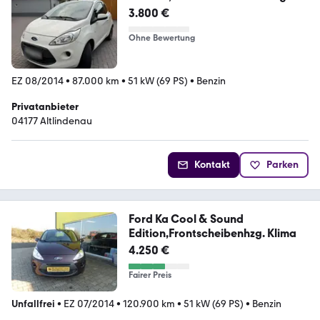
3.800 €
Ohne Bewertung
EZ 08/2014
•
87.000 km
•
51 kW (69 PS)
•
Benzin
Privatanbieter
04177 Altlindenau
Kontakt
Parken
Ford Ka Cool & Sound
Edition,Frontscheibenhzg. Klima
4.250 €
Fairer Preis
Unfallfrei
•
EZ 07/2014
•
120.900 km
•
51 kW (69 PS)
•
Benzin