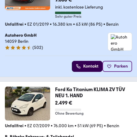
inkl. kostenlose Lieferung
Sehr guter Preis
Unfallfrei
•
EZ 01/2019
•
16.380 km
•
63 kW (86 PS)
•
Benzin
Autohero GmbH
14059 Berlin
(
502
)
4.5 Sterne
Kontakt
Parken
Ford Ka Titanium KLIMA ZV TÜV
NEU 1. HAND
2.499 €
Ohne Bewertung
Unfallfrei
•
EZ 07/2009
•
76.000 km
•
51 kW (69 PS)
•
Benzin
B. Böhnke Fahrzeug- & Teilehandel