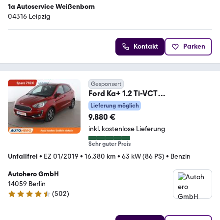
1a Autoservice Weißenborn
04316 Leipzig
Kontakt
Parken
Gesponsert
Ford Ka+ 1.2 Ti-VCT
Cool&Connect*LIM*PDC*
Lieferung möglich
9.880 €
inkl. kostenlose Lieferung
Sehr guter Preis
Unfallfrei
•
EZ 01/2019
•
16.380 km
•
63 kW (86 PS)
•
Benzin
Autohero GmbH
14059 Berlin
(
502
)
4.5 Sterne