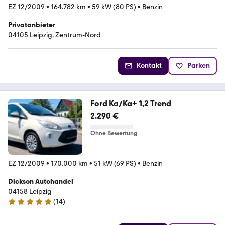
EZ 12/2009
•
164.782 km
•
59 kW (80 PS)
•
Benzin
Privatanbieter
04105 Leipzig, Zentrum-Nord
Kontakt
Parken
Ford Ka/Ka+ 1,2 Trend
2.290 €
Ohne Bewertung
EZ 12/2009
•
170.000 km
•
51 kW (69 PS)
•
Benzin
Dickson Autohandel
04158 Leipzig
(
14
)
4.8 Sterne