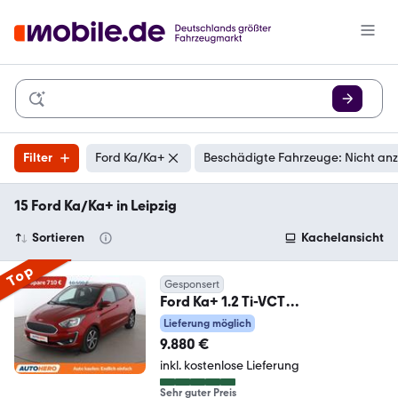
Filter
Ford Ka/Ka+
Beschädigte Fahrzeuge: Nicht an
15 Ford Ka/Ka+ in Leipzig
Sortieren
Kachelansicht
Top
Gesponsert
Ford Ka+ 1.2 Ti-VCT
Cool&Connect*LIM*PDC*
Lieferung möglich
9.880 €
inkl. kostenlose Lieferung
Sehr guter Preis