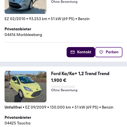
Ohne Bewertung
EZ 02/2010
•
93.253 km
•
51 kW (69 PS)
•
Benzin
Privatanbieter
04416 Markkleeberg
Kontakt
Parken
Ford Ka/Ka+ 1,2 Trend Trend
1.900 €
Ohne Bewertung
Unfallfrei
•
EZ 09/2009
•
130.000 km
•
51 kW (69 PS)
•
Benzin
Privatanbieter
04425 Taucha