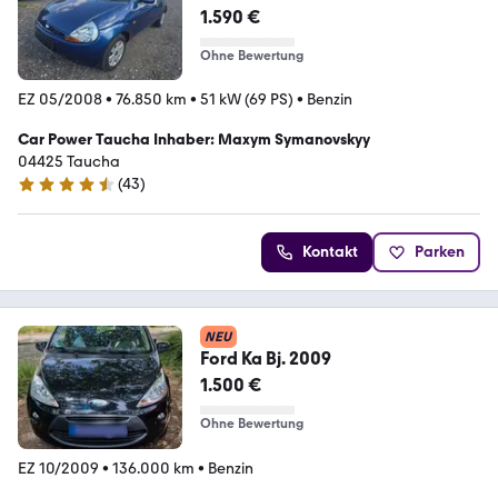
1.590 €
Ohne Bewertung
EZ 05/2008
•
76.850 km
•
51 kW (69 PS)
•
Benzin
Car Power Taucha Inhaber: Maxym Symanovskyy
04425 Taucha
(
43
)
4.7 Sterne
Kontakt
Parken
NEU
Ford Ka Bj. 2009
1.500 €
Ohne Bewertung
EZ 10/2009
•
136.000 km
•
Benzin