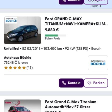
Ford GRAND C-MAX
TITANIUM+NAVI+KAMERA+KLIMA
!
9.880 €
Fairer Preis
Unfallfrei
•
EZ 02/2018
•
103.400 km
•
92 kW (125 PS)
•
Benzin
Autohaus Büchle
75248 Ölbronn
(
43
)
5 Sterne
Kontakt
Parken
Ford Grand C-Max Titanium
Automatik*Navi*7-Sitzer