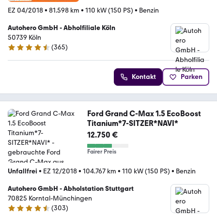
EZ 04/2018
•
81.598 km
•
110 kW (150 PS)
•
Benzin
Autohero GmbH - Abholfiliale Köln
50739 Köln
(
365
)
4.6 Sterne
Kontakt
Parken
Ford Grand C-Max 1.5 EcoBoost
Titanium*7-SITZER*NAVI*
12.750 €
Fairer Preis
Unfallfrei
•
EZ 12/2018
•
104.767 km
•
110 kW (150 PS)
•
Benzin
Autohero GmbH - Abholstation Stuttgart
70825 Korntal-Münchingen
(
303
)
4.4 Sterne