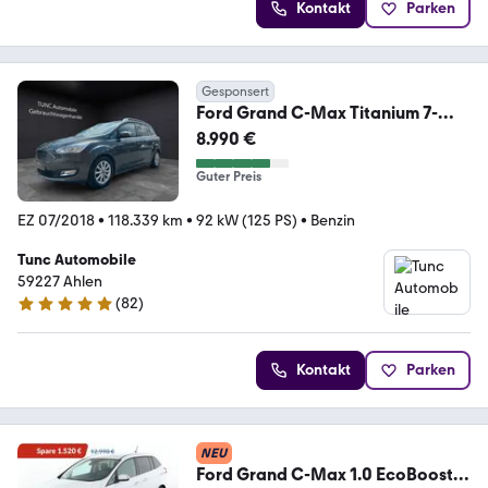
Kontakt
Parken
Gesponsert
Ford Grand C-Max Titanium 7-
STZR KMRA NAVI AHK
8.990 €
Guter Preis
EZ 07/2018
•
118.339 km
•
92 kW (125 PS)
•
Benzin
Tunc Automobile
59227 Ahlen
(
82
)
5 Sterne
Kontakt
Parken
NEU
Ford Grand C-Max 1.0 EcoBoost