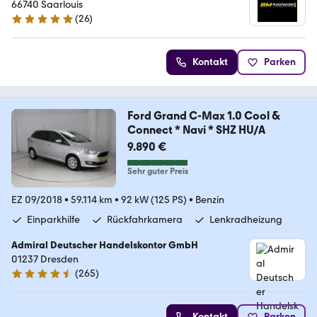
66740 Saarlouis
(
26
)
4.9 Sterne
Kontakt
Parken
Ford Grand C-Max 1.0 Cool &
Connect * Navi * SHZ HU/A
9.890 €
Sehr guter Preis
EZ 09/2018
•
59.114 km
•
92 kW (125 PS)
•
Benzin
Einparkhilfe
Rückfahrkamera
Lenkradheizung
Admiral Deutscher Handelskontor GmbH
01237 Dresden
(
265
)
4.6 Sterne
Kontakt
Parken