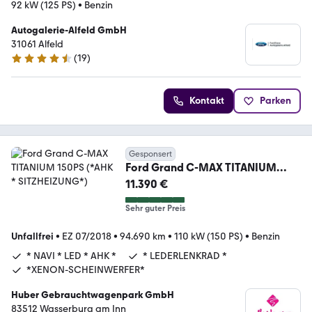
92 kW (125 PS)
•
Benzin
Autogalerie-Alfeld GmbH
31061 Alfeld
(
19
)
4.5 Sterne
Kontakt
Parken
Gesponsert
Ford Grand C-MAX TITANIUM
150PS (*AHK * SITZHEIZUNG*)
11.390 €
Sehr guter Preis
Unfallfrei
•
EZ 07/2018
•
94.690 km
•
110 kW (150 PS)
•
Benzin
* NAVI * LED * AHK *
* LEDERLENKRAD *
*XENON-SCHEINWERFER*
Huber Gebrauchtwagenpark GmbH
83512 Wasserburg am Inn