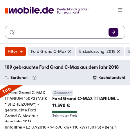
Filter
Ford Grand C-Max
Erstzulassung: 2018
109 gebrauchte Ford Grand C-Max aus dem Jahr 2018
Sortieren
Kachelansicht
Top
Gesponsert
Ford Grand C-MAX TITANIUM
150PS (*AHK * SITZHEIZUNG*)
11.390 €
Sehr guter Preis
Unfallfrei
•
EZ 07/2018
•
94.690 km
•
110 kW (150 PS)
•
Benzin