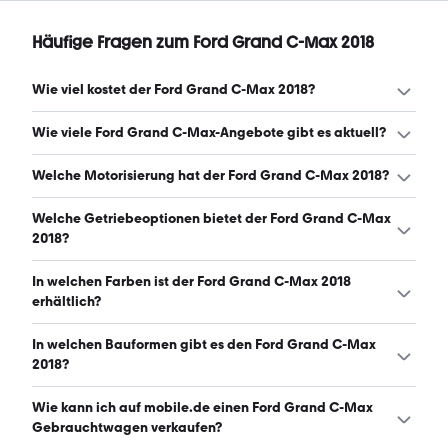
Häufige Fragen zum Ford Grand C-Max 2018
Wie viel kostet der Ford Grand C-Max 2018?
Ein guter Preis für einen Ford Grand C-Max 2018 liegt
Wie viele Ford Grand C-Max-Angebote gibt es aktuell?
zwischen 7.950 € und 11.470 €. (Stand: 8.8.2026)
Es gibt insgesamt 109 Ford Grand C-Max bei mobile.de,
Welche Motorisierung hat der Ford Grand C-Max 2018?
davon 109 Gebraucht- und 0 Neuwagen. (Stand:
8.8.2026)
Der Ford Grand C-Max 2018 hat Leistungen zwischen 120
Welche Getriebeoptionen bietet der Ford Grand C-Max
und 150 PS. (Stand: 8.8.2026)
2018?
Der Ford Grand C-Max 2018 ist mit manuellem und
In welchen Farben ist der Ford Grand C-Max 2018
automatischem Getriebe erhältlich. (Stand: 8.8.2026)
erhältlich?
Den Ford Grand C-Max 2018 gibt es in folgenden Farben:
In welchen Bauformen gibt es den Ford Grand C-Max
grau, schwarz, silber, weiß, blau, rot und braun. Die
2018?
häufigste Farbe ist grau. (Stand: 8.8.2026)
Den Ford Grand C-Max 2018 gibt es in folgenden
Wie kann ich auf mobile.de einen Ford Grand C-Max
Bauformen: Van. (Stand: 8.8.2026)
Gebrauchtwagen verkaufen?