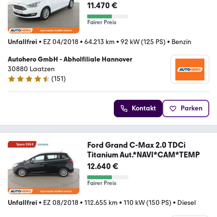
Titanium*NAVI*CAM*SHZ*
11.470 €
Fairer Preis
Unfallfrei
•
EZ 04/2018
•
64.213 km
•
92 kW (125 PS)
•
Benzin
Autohero GmbH - Abholfiliale Hannover
30880 Laatzen
(
151
)
4.7 Sterne
Kontakt
Parken
Ford Grand C-Max 2.0 TDCi
Titanium Aut.*NAVI*CAM*TEMP
12.640 €
Fairer Preis
Unfallfrei
•
EZ 08/2018
•
112.655 km
•
110 kW (150 PS)
•
Diesel