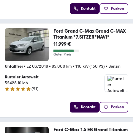
Kontakt
Parken
Ford Grand C-Max Grand C-MAX
Titanium *7.SITZER*NAVI*
11.999 €
Guter Preis
Unfallfrei
•
EZ 03/2018
•
85.000 km
•
110 kW (150 PS)
•
Benzin
Rurtaler Autowelt
52428 Jülich
(
91
)
4.9 Sterne
Kontakt
Parken
Ford C-Max 1.5 EB Grand Titanium