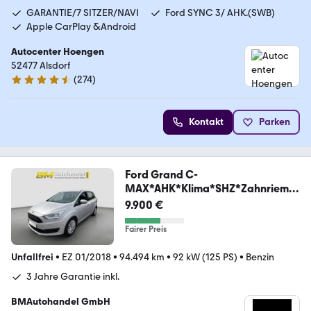
GARANTIE/7 SITZER/NAVI
Ford SYNC 3/ AHK.(SWB)
Apple CarPlay &Android
Autocenter Hoengen
52477 Alsdorf
(
274
)
4.5 Sterne
Kontakt
Parken
Ford Grand C-
MAX*AHK*Klima*SHZ*Zahnrieme
n NEU*
9.900 €
Fairer Preis
Unfallfrei
•
EZ 01/2018
•
94.494 km
•
92 kW (125 PS)
•
Benzin
3 Jahre Garantie inkl.
BMAutohandel GmbH