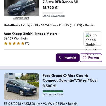
7 Sizze RFK Xenon SH
15.790 €
Ohne Bewertung
Unfallfrei
•
EZ 07/2018
•
64.247 km
•
110 kW (150 PS)
•
Benzin
Auto Knapp GmbH - Knapp Motors -
69469 Weinheim
(
2
)
5 Sterne
Kontakt
Parken
Ford Grand C-Max Cool &
Connect Garantie*7Sitzer*Navi
8.500 €
Sehr guter Preis
EZ 06/2018
•
123.576 km
•
92 kW (125 PS)
•
Benzin