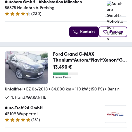
Autohero GmbH - Abholstation München
85375 Neufahrn b. Freising
(
230
)
4.4 Sterne
Kontakt
Parken
Ford Grand C-MAX
Titanium*Autom.*Navi*Xenon*GA
RANTIE*
13.490 €
Fairer Preis
Unfallfrei
•
EZ 06/2018
•
84.000 km
•
110 kW (150 PS)
•
Benzin
1. Hand/GARANTIE
Auto-Treff 24 GmbH
42109 Wuppertal
(
151
)
5 Sterne