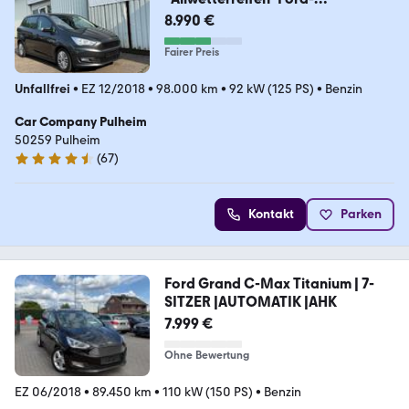
Service*PDC*
8.990 €
Fairer Preis
Unfallfrei
•
EZ 12/2018
•
98.000 km
•
92 kW (125 PS)
•
Benzin
Car Company Pulheim
50259 Pulheim
(
67
)
4.5 Sterne
Kontakt
Parken
Ford Grand C-Max Titanium | 7-
SITZER |AUTOMATIK |AHK
7.999 €
Ohne Bewertung
EZ 06/2018
•
89.450 km
•
110 kW (150 PS)
•
Benzin