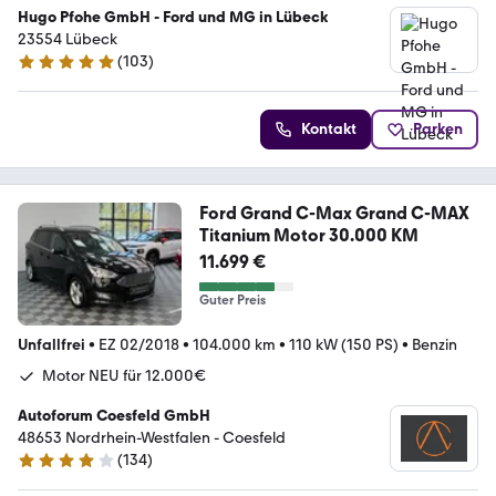
Hugo Pfohe GmbH - Ford und MG in Lübeck
23554 Lübeck
(
103
)
4.8 Sterne
Kontakt
Parken
Ford Grand C-Max Grand C-MAX
Titanium Motor 30.000 KM
11.699 €
Guter Preis
Unfallfrei
•
EZ 02/2018
•
104.000 km
•
110 kW (150 PS)
•
Benzin
Motor NEU für 12.000€
Autoforum Coesfeld GmbH
48653 Nordrhein-Westfalen - Coesfeld
(
134
)
4.2 Sterne