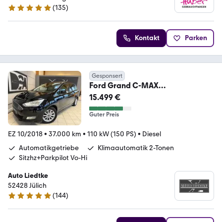
(
135
)
5 Sterne
Kontakt
Parken
Gesponsert
Ford Grand C-MAX
Titanium/Aut./PDC Vo-
15.499 €
Hi/Sitzhz./Temp
Guter Preis
EZ 10/2018
•
37.000 km
•
110 kW (150 PS)
•
Diesel
Automatikgetriebe
Klimaautomatik 2-Tonen
Sitzhz+Parkpilot Vo-Hi
Auto Liedtke
52428 Jülich
(
144
)
5 Sterne