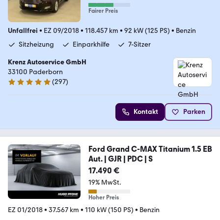
Fairer Preis
Unfallfrei
•
EZ 09/2018
•
118.457 km
•
92 kW (125 PS)
•
Benzin
Sitzheizung
Einparkhilfe
7-Sitzer
Krenz Autoservice GmbH
33100 Paderborn
(
297
)
4.8 Sterne
Kontakt
Parken
Ford Grand C-MAX Titanium 1.5 EB
Aut. | GJR | PDC | S
17.490 €
19% MwSt.
Hoher Preis
EZ 01/2018
•
37.567 km
•
110 kW (150 PS)
•
Benzin