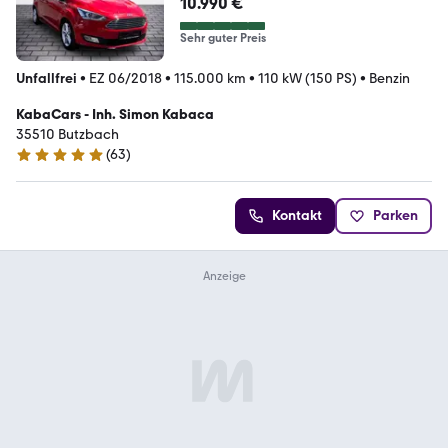
10.990 €
Sehr guter Preis
Unfallfrei
•
EZ 06/2018
•
115.000 km
•
110 kW (150 PS)
•
Benzin
KabaCars - Inh. Simon Kabaca
35510 Butzbach
(
63
)
4.8 Sterne
Kontakt
Parken