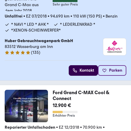
Sehr guter Preis
Unfallfrei
•
EZ 07/2018
•
94.690 km
•
110 kW (150 PS)
•
Benzin
* NAVI * LED * AHK *
* LEDERLENKRAD *
*XENON-SCHEINWERFER*
Huber Gebrauchtwagenpark GmbH
83512 Wasserburg am Inn
(
135
)
5 Sterne
Kontakt
Parken
Ford Grand C-MAX Cool &
Connect
12.900 €
Erhöhter Preis
Reparierter Unfallschaden
•
EZ 12/2018
•
70.900 km
•