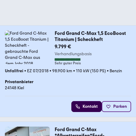
Ford Grand C-Max 1,5 EcoBoost
Titanium | Scheckheft
9.799 €
Verhandlungsbasis
Sehr guter Preis
Unfallfrei
•
EZ 07/2018
•
98.900 km
•
110 kW (150 PS)
•
Benzin
Privatanbieter
24148 Kiel
Kontakt
Parken
Ford Grand C-Max
*Allwetterreifen*Ford-