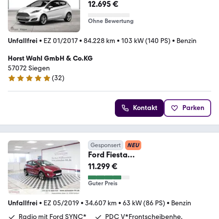
12.695 €
Ohne Bewertung
Unfallfrei
•
EZ 01/2017
•
84.228 km
•
103 kW (140 PS)
•
Benzin
Horst Wahl GmbH & Co.KG
57072 Siegen
(
32
)
5 Sterne
Kontakt
Parken
Gesponsert
NEU
Ford Fiesta
Active*2Vorb*Crossover-Body-
11.299 €
Kit*Android A
Guter Preis
Unfallfrei
•
EZ 05/2019
•
34.607 km
•
63 kW (86 PS)
•
Benzin
Radio mit Ford SYNC*
PDC V*Frontscheibenhe.