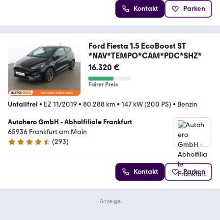
Kontakt
Parken
Ford Fiesta 1.5 EcoBoost ST
*NAV*TEMPO*CAM*PDC*SHZ*
16.320 €
Fairer Preis
Unfallfrei
•
EZ 11/2019
•
80.288 km
•
147 kW (200 PS)
•
Benzin
Autohero GmbH - Abholfiliale Frankfurt
65936 Frankfurt am Main
(
293
)
4.6 Sterne
Kontakt
Parken