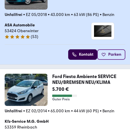
Unfallfrei
•
EZ 05/2018
•
43.000 km
•
63 kW (86 PS)
•
Benzin
ASA Automobile
53424 Oberwinter
(
53
)
5 Sterne
Kontakt
Parken
Ford Fiesta Ambiente SERVICE
NEU/BREMSEN NEU/KLIMA
5.700 €
Guter Preis
Unfallfrei
•
EZ 02/2014
•
65.000 km
•
44 kW (60 PS)
•
Benzin
Kfz-Service M.G. GmbH
53359 Rheinbach