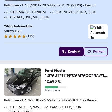
Unfallfrei
•
EZ 10/2011
•
70.544 km
•
71 kW (97 PS)
•
Benzin
AUTOMATIK, TITANIUM
PDC, SITZHEIZUNG, LEDE
KEYFREE, USB, MULTIFUN
Yildiz Automobile
50829 Köln
(
135
)
5 Sterne
Kontakt
Parken
Ford Fiesta
1.0*AUT*TITN*CAM*ACC*NAV*LE
D*SPUR*PDC*SHZ
12.690 €
Fairer Preis
Unfallfrei
•
EZ 11/2018
•
65.554 km
•
74 kW (101 PS)
•
Benzin
AUTOM, ACC, NAVI
KAMERA, LED, SPUR