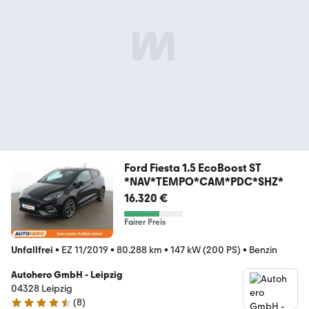
Ford Fiesta 1.5 EcoBoost ST
*NAV*TEMPO*CAM*PDC*SHZ*
16.320 €
Fairer Preis
Unfallfrei
•
EZ 11/2019
•
80.288 km
•
147 kW (200 PS)
•
Benzin
Autohero GmbH - Leipzig
04328 Leipzig
(
8
)
4.3 Sterne