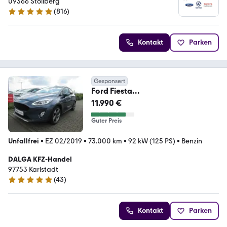
09366 Stollberg
(
816
)
4.9 Sterne
Kontakt
Parken
Gesponsert
Ford Fiesta
ActivePlus/1.Hand/LED/Navi/AHK
11.990 €
/DAB/TÜVNEU
Guter Preis
Unfallfrei
•
EZ 02/2019
•
73.000 km
•
92 kW (125 PS)
•
Benzin
DALGA KFZ-Handel
97753 Karlstadt
(
43
)
4.8 Sterne
Kontakt
Parken