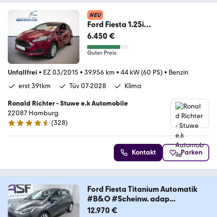
NEU
Ford Fiesta 1.25i
Trend,Klima,Winterpaket,Tüv 07-
6.450 €
28
Guter Preis
Unfallfrei
•
EZ 03/2015
•
39.956 km
•
44 kW (60 PS)
•
Benzin
erst 39tkm
Tüv 07-2028
Klima
Ronald Richter - Stuwe e.k Automobile
22087 Hamburg
(
328
)
4.6 Sterne
Kontakt
Parken
Ford Fiesta Titanium Automatik
#B&O #Scheinw. adap...
12.970 €