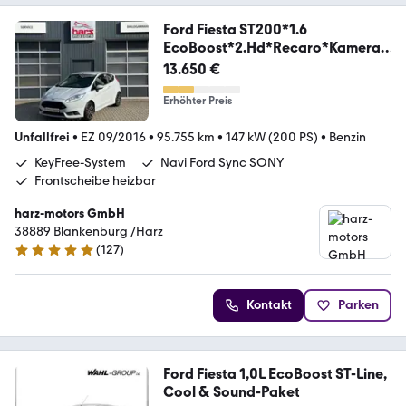
Ford Fiesta ST200*1.6
EcoBoost*2.Hd*Recaro*Kamera*
SHZ
13.650 €
Erhöhter Preis
Unfallfrei
•
EZ 09/2016
•
95.755 km
•
147 kW (200 PS)
•
Benzin
KeyFree-System
Navi Ford Sync SONY
Frontscheibe heizbar
harz-motors GmbH
38889 Blankenburg /Harz
(
127
)
5 Sterne
Kontakt
Parken
Ford Fiesta 1,0L EcoBoost ST-Line,
Cool & Sound-Paket