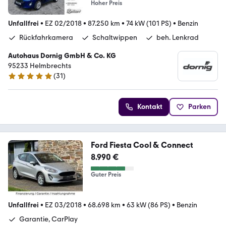
Hoher Preis
Unfallfrei
•
EZ 02/2018
•
87.250 km
•
74 kW (101 PS)
•
Benzin
Rückfahrkamera
Schaltwippen
beh. Lenkrad
Autohaus Dornig GmbH & Co. KG
95233 Helmbrechts
(
31
)
5 Sterne
Kontakt
Parken
Ford Fiesta Cool & Connect
8.990 €
Guter Preis
Unfallfrei
•
EZ 03/2018
•
68.698 km
•
63 kW (86 PS)
•
Benzin
Garantie, CarPlay