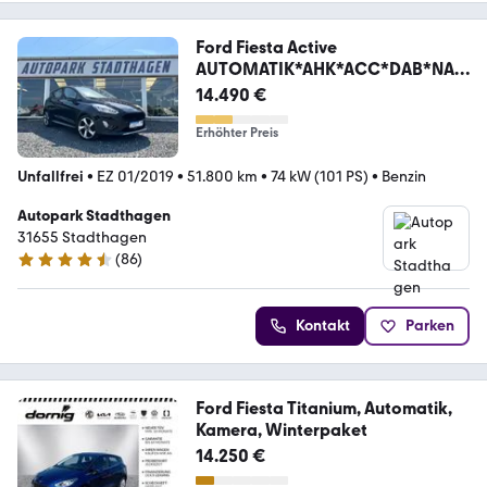
Ford Fiesta Active
AUTOMATIK*AHK*ACC*DAB*NAVI
*CARPLAY
14.490 €
Erhöhter Preis
Unfallfrei
•
EZ 01/2019
•
51.800 km
•
74 kW (101 PS)
•
Benzin
Autopark Stadthagen
31655 Stadthagen
(
86
)
4.7 Sterne
Kontakt
Parken
Ford Fiesta Titanium, Automatik,
Kamera, Winterpaket
14.250 €