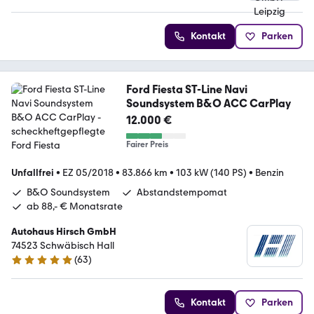
Kontakt
Parken
Ford Fiesta ST-Line Navi
Soundsystem B&O ACC CarPlay
12.000 €
Fairer Preis
Unfallfrei
•
EZ 05/2018
•
83.866 km
•
103 kW (140 PS)
•
Benzin
B&O Soundsystem
Abstandstempomat
ab 88,- € Monatsrate
Autohaus Hirsch GmbH
74523 Schwäbisch Hall
(
63
)
4.9 Sterne
Kontakt
Parken