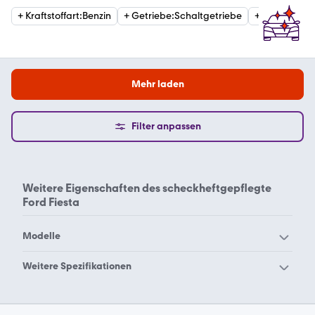
+
Kraftstoffart
:
Benzin
+
Getriebe
:
Schaltgetriebe
+
Kraftstoffar
Mehr laden
Filter anpassen
Weitere Eigenschaften des
scheckheftgepflegte
Ford Fiesta
Modelle
Ford Aerostar
Ford B-Max
Weitere Spezifikationen
Ford Bronco Sport
Ford Bronco
Ford Fiesta
Ford Fiesta mit
Ford C-Max
Ford Capri
Behindertengerecht
Navigationssystem