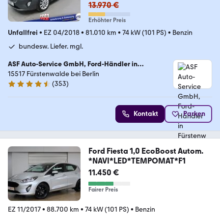
13.970 €
Erhöhter Preis
Unfallfrei
•
EZ 04/2018
•
81.010 km
•
74 kW (101 PS)
•
Benzin
bundesw. Liefer. mgl.
ASF Auto-Service GmbH, Ford-Händler in
Fürstenwalde bei Berlin
15517 Fürstenwalde bei Berlin
(
353
)
4.6 Sterne
Kontakt
Parken
Ford Fiesta 1,0 EcoBoost Autom.
*NAVI*LED*TEMPOMAT*F1
11.450 €
Fairer Preis
EZ 11/2017
•
88.700 km
•
74 kW (101 PS)
•
Benzin