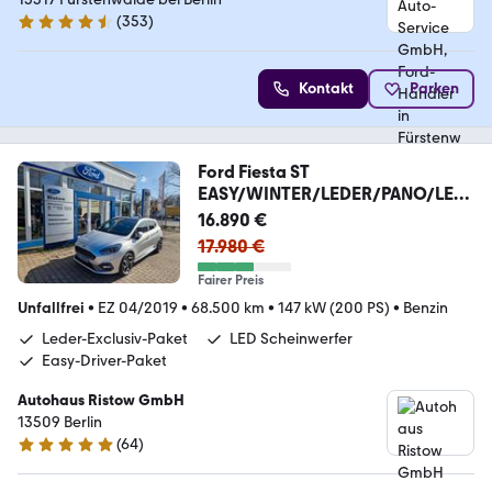
(
353
)
4.6 Sterne
Kontakt
Parken
Ford Fiesta ST
EASY/WINTER/LEDER/PANO/LED/
18
16.890 €
17.980 €
Fairer Preis
Unfallfrei
•
EZ 04/2019
•
68.500 km
•
147 kW (200 PS)
•
Benzin
Leder-Exclusiv-Paket
LED Scheinwerfer
Easy-Driver-Paket
Autohaus Ristow GmbH
13509 Berlin
(
64
)
5 Sterne