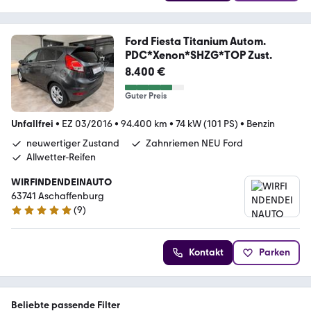
Ford Fiesta Titanium Autom.
PDC*Xenon*SHZG*TOP Zust.
8.400 €
Guter Preis
Unfallfrei
•
EZ 03/2016
•
94.400 km
•
74 kW (101 PS)
•
Benzin
neuwertiger Zustand
Zahnriemen NEU Ford
Allwetter-Reifen
WIRFINDENDEINAUTO
63741 Aschaffenburg
(
9
)
5 Sterne
Kontakt
Parken
Beliebte passende Filter