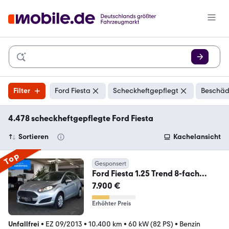
Filter
Ford Fiesta
Scheckheftgepflegt
Beschäd
4.478 scheckheftgepflegte Ford Fiesta
Sortieren
Kachelansicht
Top
Gesponsert
Ford Fiesta 1.25 Trend 8-fach
bereift
7.900 €
Erhöhter Preis
Unfallfrei
•
EZ 09/2013
•
10.400 km
•
60 kW (82 PS)
•
Benzin