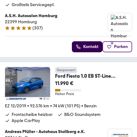
Großteils Servicegepf.
A.S.H. Autosalon Hamburg
22399 Hamburg
(
307
)
4.9 Sterne
Kontakt
Parken
Gesponsert
Ford Fiesta 1.0 EB ST-Line
PDC+AppLink+DAB+Winterpak
11.990 €
Hoher Preis
EZ 12/2019
•
92.576 km
•
74 kW (101 PS)
•
Benzin
Frontscheibe heizbar
B&O Soundsystem
Apple CarPlay
Andreas Pfüller - Autohaus Stollberg e.K.