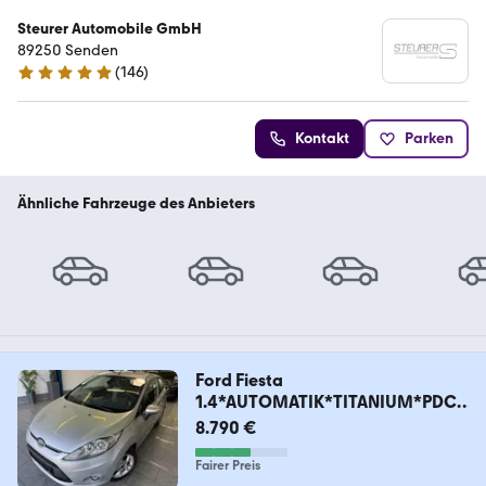
Steurer Automobile GmbH
89250 Senden
(
146
)
4.8 Sterne
Kontakt
Parken
Ähnliche Fahrzeuge des Anbieters
Ford Fiesta
1.4*AUTOMATIK*TITANIUM*PDC*
SHZ*USB*KEYFRE
8.790 €
Fairer Preis