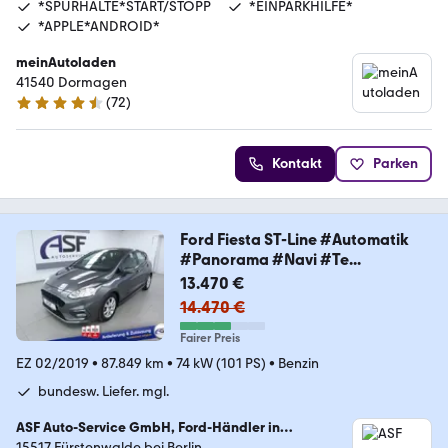
*SPURHALTE*START/STOPP
*EINPARKHILFE*
*APPLE*ANDROID*
meinAutoladen
41540 Dormagen
(
72
)
4.5 Sterne
Kontakt
Parken
Ford Fiesta ST-Line #Automatik
#Panorama #Navi #Te...
13.470 €
14.470 €
Fairer Preis
EZ 02/2019
•
87.849 km
•
74 kW (101 PS)
•
Benzin
bundesw. Liefer. mgl.
ASF Auto-Service GmbH, Ford-Händler in
Fürstenwalde bei Berlin
15517 Fürstenwalde bei Berlin