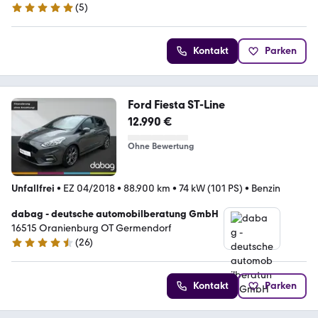
(
5
)
4.8 Sterne
Kontakt
Parken
Ford Fiesta ST-Line
12.990 €
Ohne Bewertung
Unfallfrei
•
EZ 04/2018
•
88.900 km
•
74 kW (101 PS)
•
Benzin
dabag - deutsche automobilberatung GmbH
16515 Oranienburg OT Germendorf
(
26
)
4.5 Sterne
Kontakt
Parken