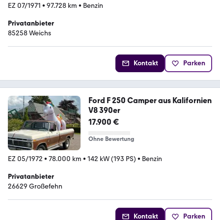
EZ 07/1971
•
97.728 km
•
Benzin
Privatanbieter
85258 Weichs
Kontakt
Parken
Ford F 250 Camper aus Kalifornien
V8 390er
17.900 €
Ohne Bewertung
EZ 05/1972
•
78.000 km
•
142 kW (193 PS)
•
Benzin
Privatanbieter
26629 Großefehn
Kontakt
Parken