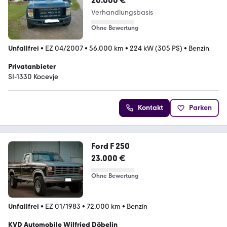
20.000 €
Verhandlungsbasis
Ohne Bewertung
Unfallfrei
•
EZ 04/2007
•
56.000 km
•
224 kW (305 PS)
•
Benzin
Privatanbieter
SI-1330 Kocevje
Kontakt
Parken
Ford F 250
23.000 €
Ohne Bewertung
Unfallfrei
•
EZ 01/1983
•
72.000 km
•
Benzin
KVD Automobile Wilfried Döbelin