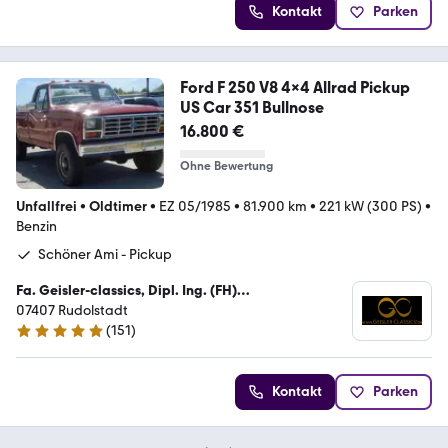
Kontakt
Parken
Ford F 250 V8 4x4 Allrad Pickup
US Car 351 Bullnose
16.800 €
Ohne Bewertung
Unfallfrei
•
Oldtimer
•
EZ 05/1985
•
81.900 km
•
221 kW (300 PS)
•
Benzin
Schöner Ami - Pickup
Fa. Geisler-classics, Dipl. Ing. (FH)
Kraftfahrzeugtechnik Enrico Geisler
07407 Rudolstadt
(
151
)
4.8 Sterne
Kontakt
Parken