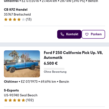
Unfallfrei
•
EZ 07/2016
•
27.454 km
•
287 kW (390 PS)
•
Benzin
CB KFZ Handel
35767 Breitscheid
(
13
)
3.8 Sterne
Kontakt
Parken
Ford F 250 California Pick Up. V8,
Automatik
6.500 €
Ohne Bewertung
Oldtimer
•
EZ 07/1973
•
69.696 km
•
Benzin
S-Exports
US-90740 Seal Beach
(
102
)
4.9 Sterne