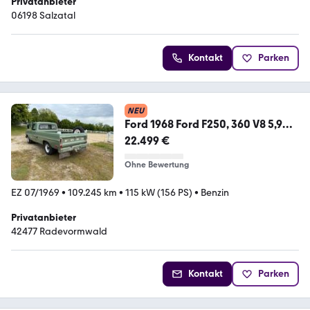
Privatanbieter
06198 Salzatal
Kontakt
Parken
NEU
Ford 1968 Ford F250, 360 V8 5,9
Liter, Erstlack...
22.499 €
Ohne Bewertung
EZ 07/1969
•
109.245 km
•
115 kW (156 PS)
•
Benzin
Privatanbieter
42477 Radevormwald
Kontakt
Parken