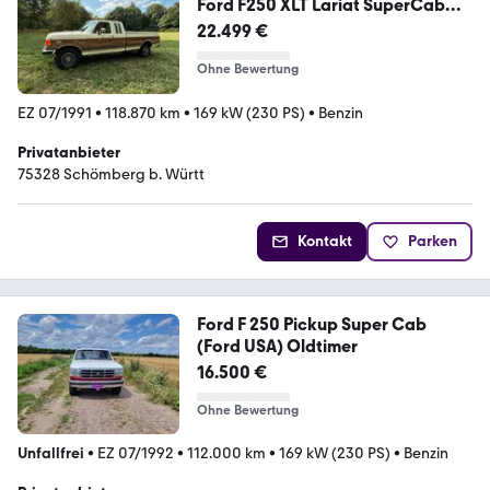
Ford F250 XLT Lariat SuperCab
7,5L V8
22.499 €
Ohne Bewertung
EZ 07/1991
•
118.870 km
•
169 kW (230 PS)
•
Benzin
Privatanbieter
75328 Schömberg b. Württ
Kontakt
Parken
Ford F 250 Pickup Super Cab
(Ford USA) Oldtimer
16.500 €
Ohne Bewertung
Unfallfrei
•
EZ 07/1992
•
112.000 km
•
169 kW (230 PS)
•
Benzin