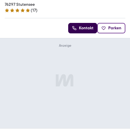
76297 Stutensee
(
17
)
4.8 Sterne
Kontakt
Parken