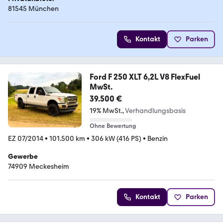
81545 München
Kontakt
Parken
Ford F 250 XLT 6,2L V8 FlexFuel
MwSt.
39.500 €
19% MwSt.
Verhandlungsbasis
Ohne Bewertung
EZ 07/2014
•
101.500 km
•
306 kW (416 PS)
•
Benzin
Gewerbe
74909 Meckesheim
Kontakt
Parken