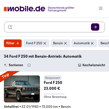
Filter
Ford F 250
Benzin
Automatik
Besch
34 Ford F 250 mit Benzin-Antrieb: Automatik
Sortieren
Kachelansicht
Top
Gesponsert
Ford F 250
23.000 €
Ohne Bewertung
Unfallfrei
•
EZ 01/1983
•
72.000 km
•
Benzin