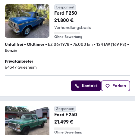
Gesponsert
Ford F 250
21.800 €
Verhandlungsbasis
Ohne Bewertung
Unfallfrei
•
Oldtimer
•
EZ 06/1978
•
76.000 km
•
124 kW (169 PS)
•
Benzin
Privatanbieter
64347 Griesheim
Kontakt
Parken
Gesponsert
Ford F 250
21.499 €
Ohne Bewertung