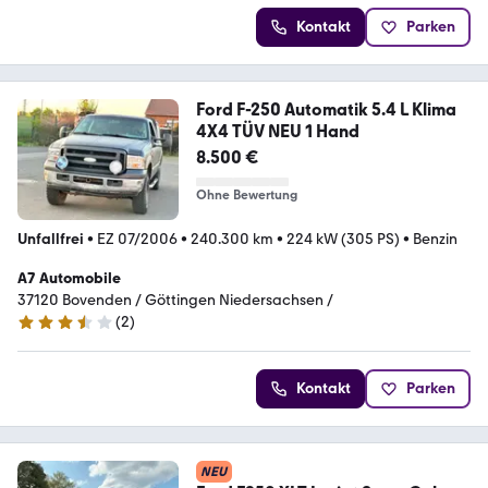
Kontakt
Parken
Ford F-250 Automatik 5.4 L Klima
4X4 TÜV NEU 1 Hand
8.500 €
Ohne Bewertung
Unfallfrei
•
EZ 07/2006
•
240.300 km
•
224 kW (305 PS)
•
Benzin
A7 Automobile
37120 Bovenden / Göttingen Niedersachsen /
(
2
)
3.5 Sterne
Kontakt
Parken
NEU