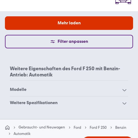
Mehr laden
Filter anpassen
Weitere Eigenschaften des
Ford F 250 mit Benzin-
Antrieb: Automatik
Modelle
Ford Aerostar
Ford B-Max
Weitere Spezifikationen
Ford Bronco Sport
Ford Bronco
Ford F 250 Diesel
Ford C-Max
Ford Capri
Automatik
Gebraucht- und Neuwagen
Ford
Ford F 250
Benzin
Ford Cougar
Ford Courier
Automatik