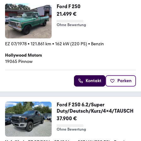
Ford F 250
21.499 €
Ohne Bewertung
EZ 07/1978
•
121.861 km
•
162 kW (220 PS)
•
Benzin
Hollywood Motors
19065 Pinnow
Kontakt
Parken
Ford F 250 6.2/Super
Duty/Deutsch/Kurz/4x4/TAUSCH
37.900 €
Ohne Bewertung