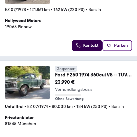
EZ 07/1978
•
121.861 km
•
162 kW (220 PS)
•
Benzin
Hollywood Motors
19065 Pinnow
Kontakt
Parken
Gesponsert
Ford F 250 1974 360cui V8 -- TÜV
Neu! --
23.990 €
Verhandlungsbasis
Ohne Bewertung
Unfallfrei
•
EZ 07/1974
•
80.000 km
•
184 kW (250 PS)
•
Benzin
Privatanbieter
81545 München