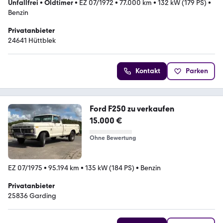
Unfallfrei
•
Oldtimer
•
EZ 07/1972
•
77.000 km
•
132 kW (179 PS)
•
Benzin
Privatanbieter
24641 Hüttblek
Kontakt
Parken
Ford F250 zu verkaufen
15.000 €
Ohne Bewertung
EZ 07/1975
•
95.194 km
•
135 kW (184 PS)
•
Benzin
Privatanbieter
25836 Garding