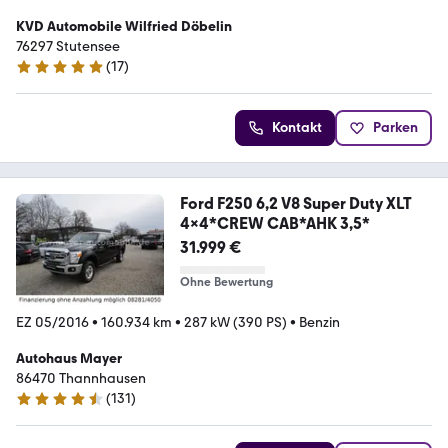
KVD Automobile Wilfried Döbelin
76297 Stutensee
(
17
)
4.8 Sterne
Kontakt
Parken
Ford F250 6,2 V8 Super Duty XLT
4x4*CREW CAB*AHK 3,5*
31.999 €
Ohne Bewertung
EZ 05/2016
•
160.934 km
•
287 kW (390 PS)
•
Benzin
Autohaus Mayer
86470 Thannhausen
(
131
)
4.4 Sterne