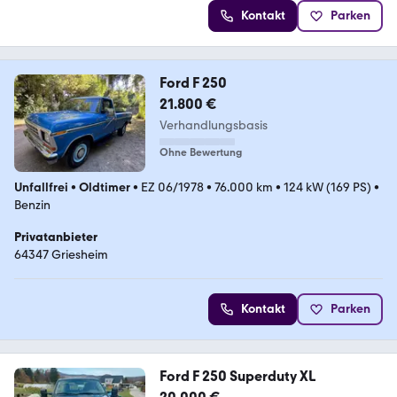
Kontakt
Parken
Ford F 250
21.800 €
Verhandlungsbasis
Ohne Bewertung
Unfallfrei
•
Oldtimer
•
EZ 06/1978
•
76.000 km
•
124 kW (169 PS)
•
Benzin
Privatanbieter
64347 Griesheim
Kontakt
Parken
Ford F 250 Superduty XL