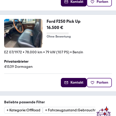
Kontakt
Parken
Ford F250 Pick Up
16.500 €
Ohne Bewertung
EZ 07/1972
•
78.000 km
•
79 kW (107 PS)
•
Benzin
Privatanbieter
41539 Dormagen
Kontakt
Parken
Beliebte passende Filter
+
Kategorie
:
OffRoad
+
Fahrzeugzustand
:
Gebraucht