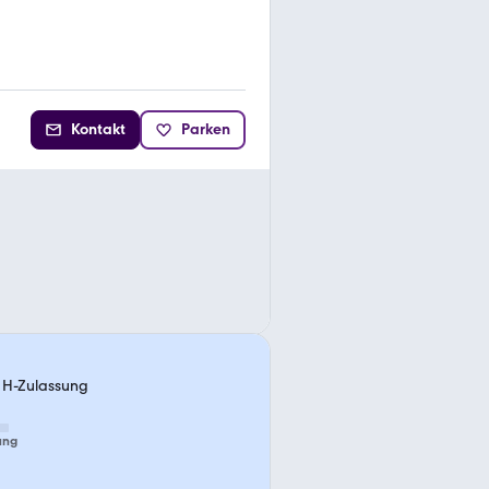
Kontakt
Parken
t, H-Zulassung
ung