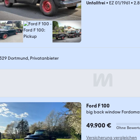
Unfallfrei
•
EZ 01/1961
•
2.
329 Dortmund, Privatanbieter
Ford F 100
big back window Fordoma
49.900 €
Ohne Bewert
Versicherung vergleichen