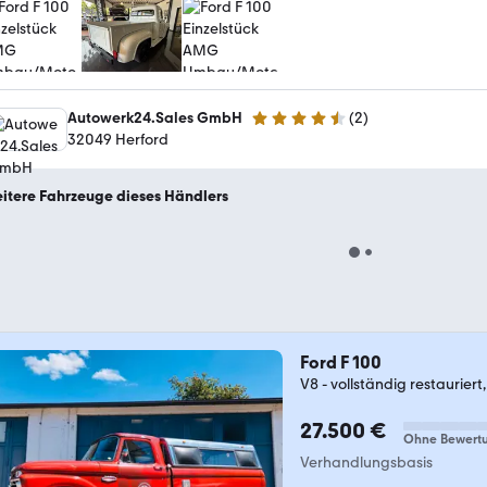
Autowerk24.Sales GmbH
(
2
)
4.3 Sterne
32049 Herford
itere Fahrzeuge dieses Händlers
Ford F 100
V8 - vollständig restaurier
27.500 €
Ohne Bewert
Verhandlungsbasis