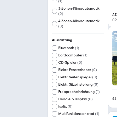
(
1
)
3-Zonen-Klimaautomatik
(
0
)
AZ
09
4-Zonen-Klimaautomatik
(
0
)
Ausstattung
Bluetooth
(
1
)
Bordcomputer
(
1
)
CD-Spieler
(
0
)
Elektr. Fensterheber
(
0
)
Elektr. Seitenspiegel
(
0
)
Elektr. Sitzeinstellung
(
0
)
Freisprecheinrichtung
(
1
)
63
Head-Up Display
(
0
)
Isofix
(
0
)
Multifunktionslenkrad
(
1
)