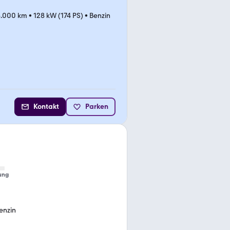
6.000 km
•
128 kW (174 PS)
•
Benzin
Kontakt
Parken
ung
enzin