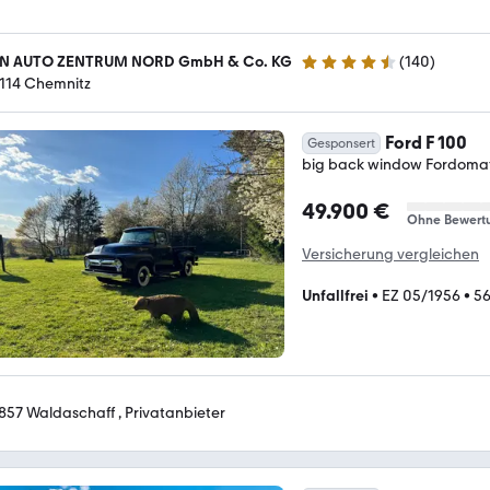
N AUTO ZENTRUM NORD GmbH & Co. KG
(
140
)
4.7 Sterne
114 Chemnitz
Ford F 100
Gesponsert
big back window Fordoma
49.900 €
Ohne Bewert
Versicherung vergleichen
Unfallfrei
•
EZ 05/1956
•
5
857 Waldaschaff , Privatanbieter