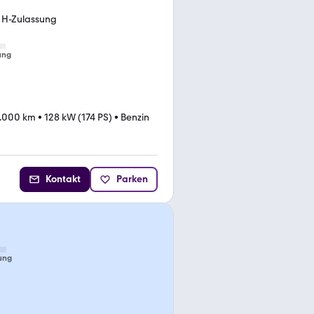
t, H-Zulassung
ung
.000 km
•
128 kW (174 PS)
•
Benzin
Kontakt
Parken
ung