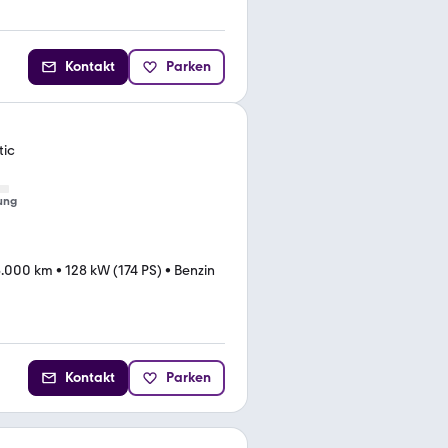
Kontakt
Parken
tic
ung
6.000 km
•
128 kW (174 PS)
•
Benzin
Kontakt
Parken