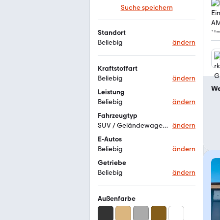
Suche speichern
Standort
Beliebig
ändern
Kraftstoffart
Beliebig
ändern
We
Leistung
Beliebig
ändern
Fahrzeugtyp
SUV / Geländewagen / Pickup
ändern
E-Autos
Beliebig
ändern
Getriebe
Beliebig
ändern
Außenfarbe