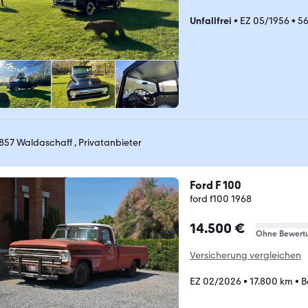
Unfallfrei
•
EZ 05/1956
•
5
857 Waldaschaff , Privatanbieter
Ford F 100
ford f100 1968
14.500 €
Ohne Bewert
Versicherung vergleichen
EZ 02/2026
•
17.800 km
•
B