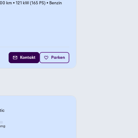
800 km
•
121 kW (165 PS)
•
Benzin
Kontakt
Parken
tic
ung