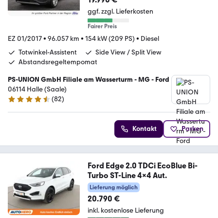
ggf. zzgl. Lieferkosten
Fairer Preis
EZ 01/2017
•
96.057 km
•
154 kW (209 PS)
•
Diesel
Totwinkel-Assistent
Side View / Split View
Abstandsregeltempomat
PS-UNION GmbH Filiale am Wasserturm - MG - Ford
06114 Halle (Saale)
(
82
)
4.7 Sterne
Kontakt
Parken
Ford Edge 2.0 TDCi EcoBlue Bi-
Turbo ST-Line 4x4 Aut.
Lieferung möglich
20.790 €
inkl. kostenlose Lieferung