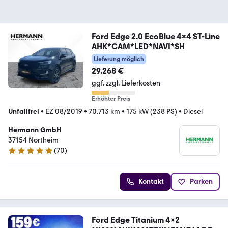
Ford Edge 2.0 EcoBlue 4x4 ST-Line
AHK*CAM*LED*NAVI*SH
Lieferung möglich
29.268 €
ggf. zzgl. Lieferkosten
Erhöhter Preis
Unfallfrei
•
EZ 08/2019
•
70.713 km
•
175 kW (238 PS)
•
Diesel
Hermann GmbH
37154 Northeim
(
70
)
5 Sterne
Kontakt
Parken
Ford Edge Titanium 4x2