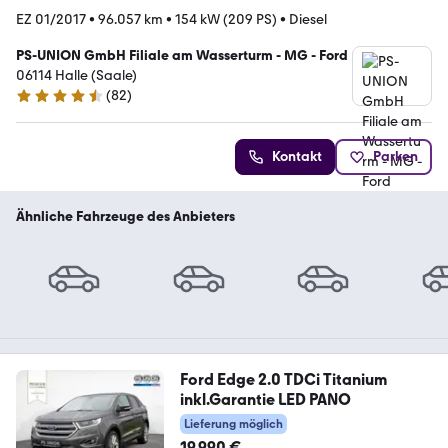
EZ 01/2017
•
96.057 km
•
154 kW (209 PS)
•
Diesel
PS-UNION GmbH Filiale am Wasserturm - MG - Ford
06114 Halle (Saale)
(
82
)
4.7 Sterne
Kontakt
Parken
Ähnliche Fahrzeuge des Anbieters
Ford Edge 2.0 TDCi Titanium
inkl.Garantie LED PANO
Lieferung möglich
19.990 €