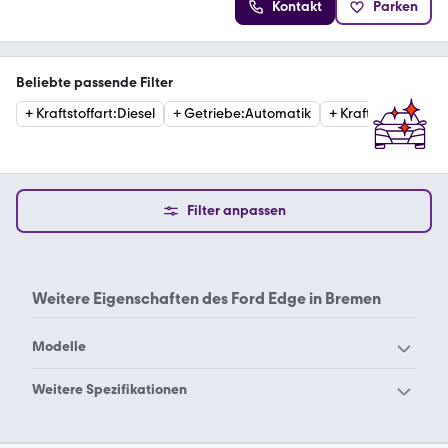
Kontakt
Parken
Beliebte passende Filter
+
Kraftstoffart
:
Diesel
+
Getriebe
:
Automatik
+
Kraftstoffart
:
Ben
Filter anpassen
Weitere Eigenschaften des
Ford Edge in Bremen
Modelle
Ford Aerostar
Ford B-Max
Weitere Spezifikationen
Ford Bronco Sport
Ford Bronco
Ford Edge Berlin
Ford Edge Hamburg
Ford C-Max
Ford Capri