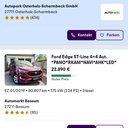
Autopark Osterholz-Scharmbeck GmbH
27711 Osterholz-Scharmbeck
(
436
)
4.9 Sterne
Kontakt
Parken
Ford Edge ST-Line 4x4 Aut.
*PANO*RKAM*NAVI*AHK*LED*
22.890 €
Guter Preis
EZ 01/2019
•
80.807 km
•
175 kW (238 PS)
•
Diesel
Automarkt Bassum
27211 Bassum
(
85
)
4.7 Sterne