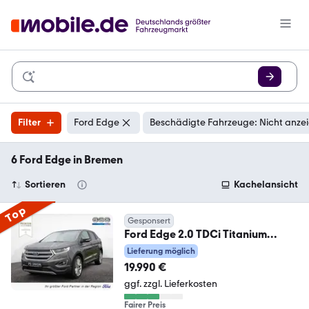
Filter
Ford Edge
Beschädigte Fahrzeuge: Nicht anze
6 Ford Edge in Bremen
Sortieren
Kachelansicht
Top
Gesponsert
Ford Edge 2.0 TDCi Titanium
inkl.Garantie LED PANO
Lieferung möglich
19.990 €
ggf. zzgl. Lieferkosten
Fairer Preis