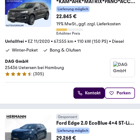
*KAM*AHK*MATRIX*PANO*ACC*
B&O*
Lieferung möglich
22.845 €
19% MwSt.
ggf. zzgl. Lieferkosten
Erhöhter Preis
Unfallfrei
•
EZ 11/2020
•
67.555 km
•
110 kW (150 PS)
•
Diesel
Winter-Paket
Bang & Olufsen
DAG GmbH
25436 Uetersen bei Hamburg
(
305
)
4.5 Sterne
Kontakt
Parken
Gesponsert
Ford Edge 2.0 EcoBlue 4x4 ST-Line
AHK*CAM*LED*NAVI*SH
Lieferung möglich
29.268 €