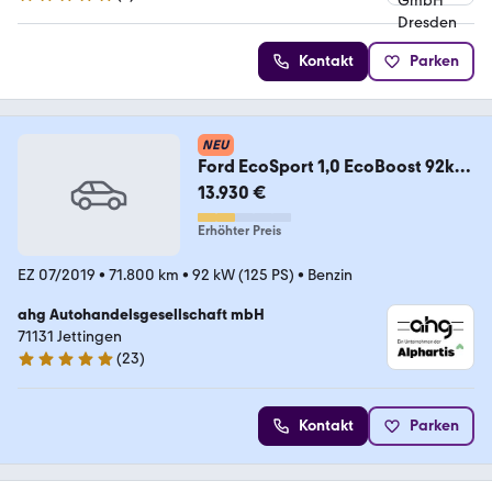
5 Sterne
Kontakt
Parken
NEU
Ford EcoSport 1,0 EcoBoost 92kW
ST-Line Bluetooth PDC
13.930 €
Erhöhter Preis
EZ 07/2019
•
71.800 km
•
92 kW (125 PS)
•
Benzin
ahg Autohandelsgesellschaft mbH
71131 Jettingen
(
23
)
5 Sterne
Kontakt
Parken