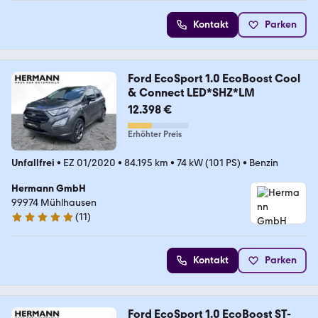
Kontakt
Parken
Ford EcoSport 1.0 EcoBoost Cool
& Connect LED*SHZ*LM
12.398 €
Erhöhter Preis
Unfallfrei
•
EZ 01/2020
•
84.195 km
•
74 kW (101 PS)
•
Benzin
Hermann GmbH
99974 Mühlhausen
(
11
)
5 Sterne
Kontakt
Parken
Ford EcoSport 1.0 EcoBoost ST-