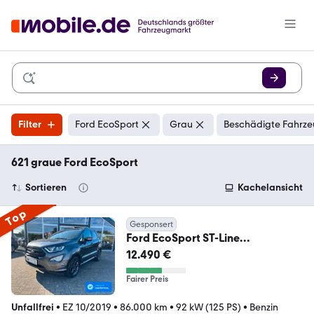
Filter
Ford EcoSport
Grau
Beschädigte Fahrze
621 graue Ford EcoSport
Sortieren
Kachelansicht
Top
Gesponsert
Ford EcoSport ST-Line
+NAV+XEN+KAM+STZHZG+AHK+
12.490 €
Fairer Preis
Unfallfrei
•
EZ 10/2019
•
86.000 km
•
92 kW (125 PS)
•
Benzin