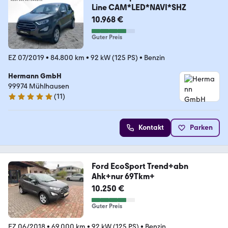
Line CAM*LED*NAVI*SHZ
10.968 €
Guter Preis
EZ 07/2019
•
84.800 km
•
92 kW (125 PS)
•
Benzin
Hermann GmbH
99974 Mühlhausen
(
11
)
5 Sterne
Kontakt
Parken
Ford EcoSport Trend+abn
Ahk+nur 69Tkm+
10.250 €
Guter Preis
EZ 06/2018
•
69.000 km
•
92 kW (125 PS)
•
Benzin