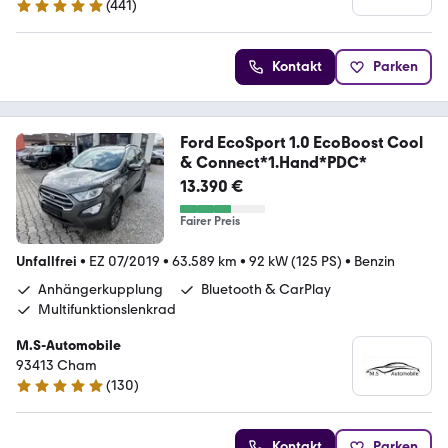
(
441
)
4.9 Sterne
Kontakt
Parken
Ford EcoSport 1.0 EcoBoost Cool
& Connect*1.Hand*PDC*
13.390 €
Fairer Preis
Unfallfrei
•
EZ 07/2019
•
63.589 km
•
92 kW (125 PS)
•
Benzin
Anhängerkupplung
Bluetooth & CarPlay
Multifunktionslenkrad
M.S-Automobile
93413 Cham
(
130
)
4.9 Sterne
Kontakt
Parken