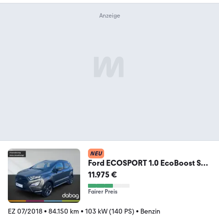
NEU
Ford ECOSPORT 1.0 EcoBoost ST-
LINE
11.975 €
Fairer Preis
EZ 07/2018
•
84.150 km
•
103 kW (140 PS)
•
Benzin