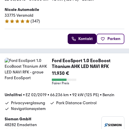
Nicole Automobile
33775 Versmold
(
347
)
4.9 Sterne
Kontakt
Parken
Ford EcoSport 1.0 EcoBoost
Titanium AHK LED NAVI RFK
11.930 €
Fairer Preis
Unfallfrei
•
EZ 02/2019
•
66.236 km
•
92 kW (125 PS)
•
Benzin
Privacyverglasung
Park Distance Control
Navigationssystem
Siemon GmbH
48282 Emsdetten