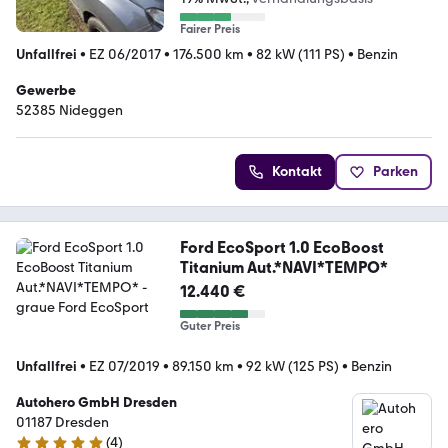
Fairer Preis
Unfallfrei
•
EZ 06/2017
•
176.500 km
•
82 kW (111 PS)
•
Benzin
Gewerbe
52385 Nideggen
Kontakt
Parken
Ford EcoSport 1.0 EcoBoost
Titanium Aut.*NAVI*TEMPO*
12.440 €
Guter Preis
Unfallfrei
•
EZ 07/2019
•
89.150 km
•
92 kW (125 PS)
•
Benzin
Autohero GmbH Dresden
01187 Dresden
(
4
)