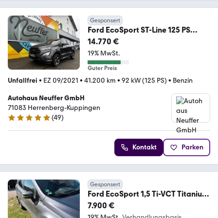
Gesponsert
Ford EcoSport ST-Line 125 PS
Winter-Paket/Rfkamera
14.770 €
19% MwSt.
Guter Preis
Unfallfrei
•
EZ 09/2021
•
41.200 km
•
92 kW (125 PS)
•
Benzin
Autohaus Neuffer GmbH
71083 Herrenberg-Kuppingen
(
49
)
4.9 Sterne
Kontakt
Parken
Gesponsert
Ford EcoSport 1,5 Ti-VCT Titanium
Titanium
7.900 €
19% MwSt.
Verhandlungsbasis