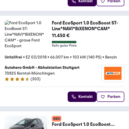
Kontakt
Parken
Ford EcoSport 1.0 EcoBoost ST-
Line*NAVI*BiXENON*CAM*
11.450 €
Sehr guter Preis
Unfallfrei
•
EZ 03/2018
•
66.007 km
•
103 kW (140 PS)
•
Benzin
Autohero GmbH - Abholstation Stuttgart
70825 Korntal-Münchingen
(
303
)
4.4 Sterne
Kontakt
Parken
NEU
Ford EcoSport 1.0 EcoBoost