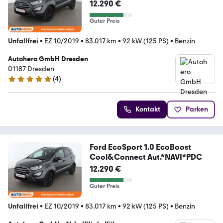
Cool&Connect Aut.*NAVI*PDC
12.290 €
Guter Preis
Unfallfrei
•
EZ 10/2019
•
83.017 km
•
92 kW (125 PS)
•
Benzin
Autohero GmbH Dresden
01187 Dresden
(
4
)
5 Sterne
Kontakt
Parken
Ford EcoSport 1.0 EcoBoost
Cool&Connect Aut.*NAVI*PDC
12.290 €
Guter Preis
Unfallfrei
•
EZ 10/2019
•
83.017 km
•
92 kW (125 PS)
•
Benzin