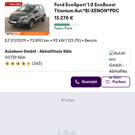
Ford EcoSport 1.0 EcoBoost
Titanium Aut.*BI-XENON*PDC
13.270 €
Fairer Preis
EZ 07/2019
•
73.890 km
•
92 kW (125 PS)
•
Benzin
Autohero GmbH - Abholfiliale Köln
50739 Köln
(
365
)
4.6 Sterne
Kontakt
Parken