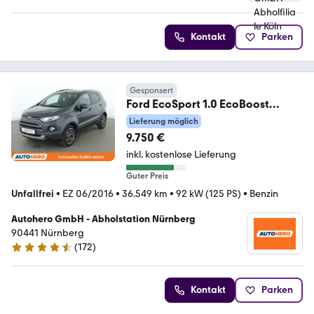
4.6 Sterne
Kontakt
Parken
Gesponsert
Ford EcoSport 1.0 EcoBoost
Titanium*PDC*SHZ*KLIMA*
Lieferung möglich
9.750 €
inkl. kostenlose Lieferung
Guter Preis
Unfallfrei
•
EZ 06/2016
•
36.549 km
•
92 kW (125 PS)
•
Benzin
Autohero GmbH - Abholstation Nürnberg
90441 Nürnberg
(
172
)
4.5 Sterne
Kontakt
Parken