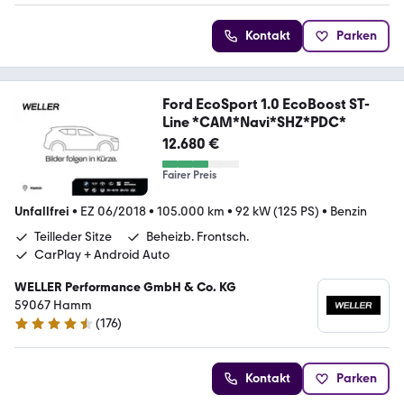
Kontakt
Parken
Ford EcoSport 1.0 EcoBoost ST-
Line *CAM*Navi*SHZ*PDC*
12.680 €
Fairer Preis
Unfallfrei
•
EZ 06/2018
•
105.000 km
•
92 kW (125 PS)
•
Benzin
Teilleder Sitze
Beheizb. Frontsch.
CarPlay + Android Auto
WELLER Performance GmbH & Co. KG
59067 Hamm
(
176
)
4.6 Sterne
Kontakt
Parken