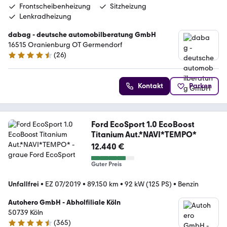
Frontscheibenheizung
Sitzheizung
Lenkradheizung
dabag - deutsche automobilberatung GmbH
16515 Oranienburg OT Germendorf
(
26
)
4.5 Sterne
Kontakt
Parken
Ford EcoSport 1.0 EcoBoost
Titanium Aut.*NAVI*TEMPO*
12.440 €
Guter Preis
Unfallfrei
•
EZ 07/2019
•
89.150 km
•
92 kW (125 PS)
•
Benzin
Autohero GmbH - Abholfiliale Köln
50739 Köln
(
365
)