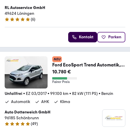
RL Autoservice GmbH
49624 Löningen
(
6
)
5 Sterne
Kontakt
Parken
NEU
Ford EcoSport Trend Automatik,
AHK, Klima
10.780 €
Fairer Preis
Unfallfrei
•
EZ 03/2017
•
99.100 km
•
82 kW (111 PS)
•
Benzin
Automatik
AHK
Klima
Auto Dotterweich GmbH
96185 Schönbrunn
(
49
)
5 Sterne