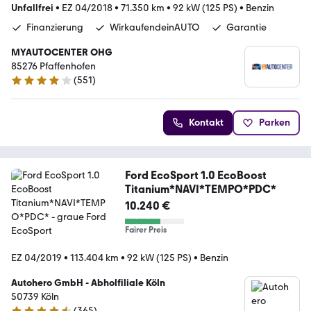
Unfallfrei
•
EZ 04/2018
•
71.350 km
•
92 kW (125 PS)
•
Benzin
Finanzierung
WirkaufendeinAUTO
Garantie
MYAUTOCENTER OHG
85276 Pfaffenhofen
(
551
)
4.2 Sterne
Kontakt
Parken
Ford EcoSport 1.0 EcoBoost
Titanium*NAVI*TEMPO*PDC*
10.240 €
Fairer Preis
EZ 04/2019
•
113.404 km
•
92 kW (125 PS)
•
Benzin
Autohero GmbH - Abholfiliale Köln
50739 Köln
(
365
)