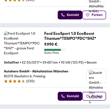
4.6 Sterne
Kontakt
Parken
Ford EcoSport 1.0 EcoBoost
Titanium*TEMPO*PDC*SHZ*
9.990 €
Guter Preis
Unfallfrei
•
EZ 05/2017
•
59.401 km
•
92 kW (125 PS)
•
Benzin
Autohero GmbH - Abholstation München
85375 Neufahrn b. Freising
(
230
)
4.4 Sterne
Kontakt
Parken