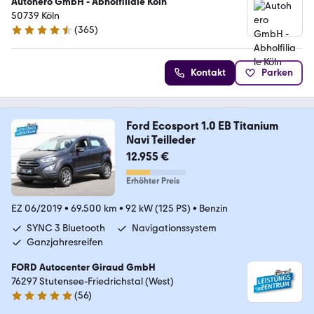
Autohero GmbH - Abholfiliale Köln
50739 Köln
(
365
)
4.6 Sterne
Kontakt
Parken
Ford Ecosport 1.0 EB Titanium
Navi Teilleder
12.955 €
Erhöhter Preis
EZ 06/2019
•
69.500 km
•
92 kW (125 PS)
•
Benzin
SYNC 3 Bluetooth
Navigationssystem
Ganzjahresreifen
FORD Autocenter Giraud GmbH
76297 Stutensee-Friedrichstal (West)
(
56
)
5 Sterne