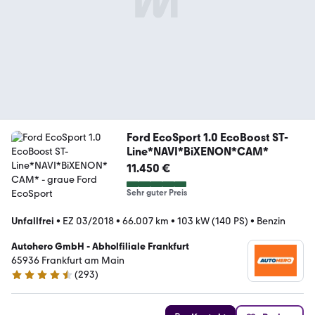
Ford EcoSport 1.0 EcoBoost ST-
Line*NAVI*BiXENON*CAM*
11.450 €
Sehr guter Preis
Unfallfrei
•
EZ 03/2018
•
66.007 km
•
103 kW (140 PS)
•
Benzin
Autohero GmbH - Abholfiliale Frankfurt
65936 Frankfurt am Main
(
293
)
4.6 Sterne