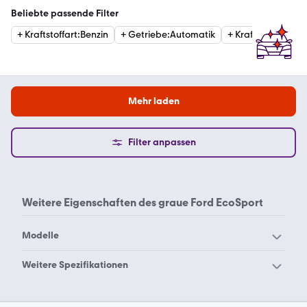
Beliebte passende Filter
+
Kraftstoffart
:
Benzin
+
Getriebe
:
Automatik
+
Kraftstoffart
:
Die
Mehr laden
Filter anpassen
Weitere Eigenschaften des
graue Ford EcoSport
Modelle
Ford Aerostar
Ford B-Max
Weitere Spezifikationen
Ford Bronco Sport
Ford Bronco
Ford EcoSport blau
Ford EcoSport rot
Ford C-Max
Ford Capri