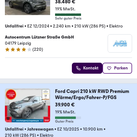
38.480 €
19% MwSt.
Sehr guter Preis
Unfallfrei
•
EZ 12/2024
•
2.240 km
•
210 kW (286 PS)
•
Elektro
Autocentrum Lützner Straße GmbH
04179 Leipzig
(
220
)
4 Sterne
Kontakt
Parken
Ford Capri 210 kW RWD Premium
Wärme/Ergo/Fahrer-P/FGS
39.900 €
19% MwSt.
Guter Preis
Unfallfrei
•
Jahreswagen
•
EZ 10/2025
•
10.900 km
•
210 kW (286 PS)
•
Elektro