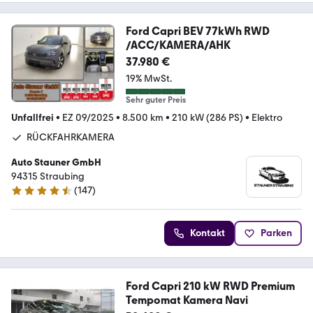
Ford Capri BEV 77kWh RWD
/ACC/KAMERA/AHK
37.980 €
19% MwSt.
Sehr guter Preis
Unfallfrei
•
EZ 09/2025
•
8.500 km
•
210 kW (286 PS)
•
Elektro
RÜCKFAHRKAMERA
Auto Stauner GmbH
94315 Straubing
(
147
)
4.6 Sterne
Kontakt
Parken
Ford Capri 210 kW RWD Premium
Tempomat Kamera Navi