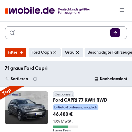
Filter
Ford Capri
Grau
Beschädigte Fahrzeuge
71 graue Ford Capri
Sortieren
Kachelansicht
Top
Gesponsert
Ford CAPRI 77 KWH RWD
E-Auto-Förderung möglich
46.480 €
19% MwSt.
Fairer Preis