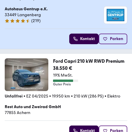
Autohaus Gentrup e.K.
33449 Langenberg
(
219
)
4.6 Sterne
Kontakt
Parken
Ford Capri 210 kW RWD Premium
38.550 €
19% MwSt.
Guter Preis
Unfallfrei
•
EZ 04/2025
•
19.950 km
•
210 kW (286 PS)
•
Elektro
Rest Auto und Zweirad GmbH
77855 Achern
Kontakt
Parken