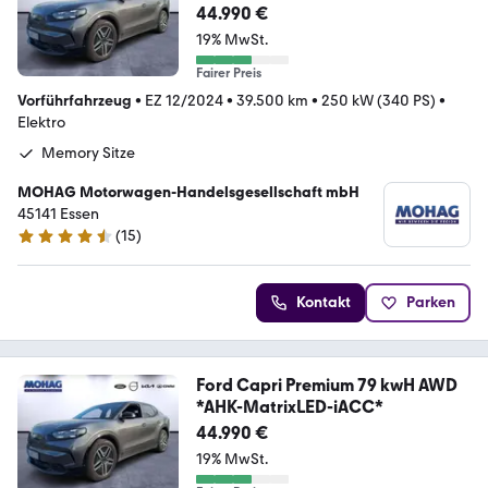
*AHK-MatrixLED-iACC*
44.990 €
19% MwSt.
Fairer Preis
Vorführfahrzeug
•
EZ 12/2024
•
39.500 km
•
250 kW (340 PS)
•
Elektro
Memory Sitze
MOHAG Motorwagen-Handelsgesellschaft mbH
45141 Essen
(
15
)
4.7 Sterne
Kontakt
Parken
Ford Capri Premium 79 kwH AWD
*AHK-MatrixLED-iACC*
44.990 €
19% MwSt.