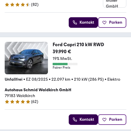
(
82
)
4.7 Sterne
Kontakt
Parken
Ford Capri 210 kW RWD
39.990 €
19% MwSt.
Fairer Preis
Unfallfrei
•
EZ 08/2025
•
22.097 km
•
210 kW (286 PS)
•
Elektro
Autohaus Schmid Waldkirch GmbH
79183 Waldkirch
(
62
)
4.9 Sterne
Kontakt
Parken