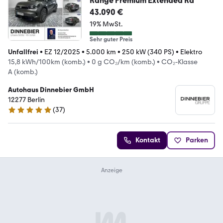
Range Premium Extended Ra
43.090 €
19% MwSt.
Sehr guter Preis
Unfallfrei
•
EZ 12/2025
•
5.000 km
•
250 kW (340 PS)
•
Elektro
15,8 kWh/100km (komb.)
•
0 g CO₂/km (komb.)
•
CO₂-Klasse
A (komb.)
Autohaus Dinnebier GmbH
12277 Berlin
(
37
)
5 Sterne
Kontakt
Parken