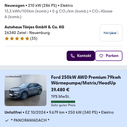
Neuwagen
•
210 kW (286 PS)
•
Elektro
13,3 kWh/100km (komb.)
•
0 g CO₂/km (komb.)
•
CO₂-Klasse
A (komb.)
Autohaus Tönjes GmbH & Co. KG
26340 Zetel - Neuenburg
(
35
)
4.8 Sterne
Kontakt
Parken
Ford 250kW AWD Premium 79kwh
Wärmepumpe/Matrix/HeadUp
39.480 €
19% MwSt.
Sehr guter Preis
Unfallfrei
•
EZ 10/2024
•
9.679 km
•
250 kW (340 PS)
•
Elektro
* PANORAMADACH *