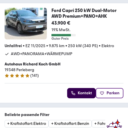
Ford Capri 250 kW Dual-Motor
AWD Premium+PANO+AHK
43.900 €
19% MwSt.
Guter Preis
Unfallfrei
•
EZ 11/2025
•
9.875 km
•
250 kW (340 PS)
•
Elektro
AWD+PANORAMA+WÄRMEPUMP
Autohaus Richard Koch GmbH
19348 Perleberg
(
141
)
5 Sterne
Kontakt
Parken
Beliebte passende Filter
+
Kraftstoffart
:
Elektro
+
Kraftstoffart
:
Benzin
+
Fahrzeugzustan