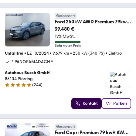
Gesponsert
Ford 250kW AWD Premium 79kwh
Wärmepumpe/Matrix/HeadUp
39.480 €
19% MwSt.
Sehr guter Preis
Unfallfrei
•
EZ 10/2024
•
9.679 km
•
250 kW (340 PS)
•
Elektro
* PANORAMADACH *
Autohaus Busch GmbH
85104 Pförring
(
244
)
4.8 Sterne
Kontakt
Parken
Gesponsert
Ford Capri Premium 79 kwH AWD