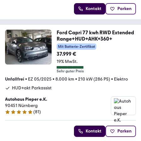
Kontakt
Parken
Ford Capri 77 kwh RWD Extended
Range+HUD+AHK+360+
Mit Batterie-Zertifikat
37.999 €
19% MwSt.
Sehr guter Preis
Unfallfrei
•
EZ 05/2025
•
8.000 km
•
210 kW (286 PS)
•
Elektro
HUD+akt Parkassist
Autohaus Pieper e.K.
90451 Nürnberg
(
81
)
4.8 Sterne
Kontakt
Parken