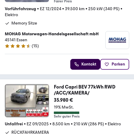
Fairer Preis
Vorführfahrzeug
•
EZ 12/2024
•
39.500 km
•
250 kW (340 PS)
•
Elektro
Memory Sitze
MOHAG Motorwagen-Handelsgesellschaft mbH
45141 Essen
(
15
)
4.7 Sterne
Kontakt
Parken
Ford Capri BEV 77kWh RWD
/ACC/KAMERA/
35.980 €
19% MwSt.
Sehr guter Preis
Unfallfrei
•
EZ 09/2025
•
8.500 km
•
210 kW (286 PS)
•
Elektro
RÜCKFAHRKAMERA