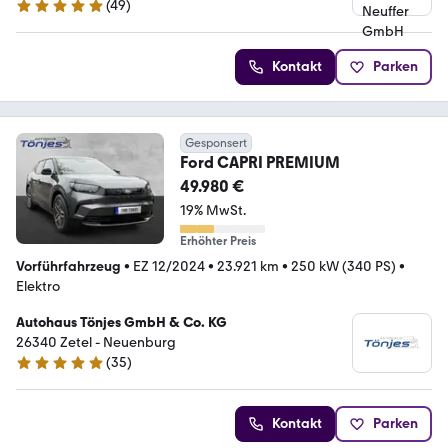
(
49
)
4.9 Sterne
Kontakt
Parken
Gesponsert
Ford CAPRI PREMIUM
49.980 €
19% MwSt.
Erhöhter Preis
Vorführfahrzeug
•
EZ 12/2024
•
23.921 km
•
250 kW (340 PS)
•
Elektro
Autohaus Tönjes GmbH & Co. KG
26340 Zetel - Neuenburg
(
35
)
4.8 Sterne
Kontakt
Parken