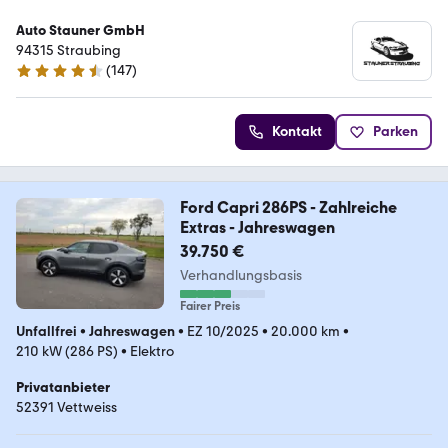
Auto Stauner GmbH
94315 Straubing
(
147
)
4.6 Sterne
Kontakt
Parken
Ford Capri 286PS - Zahlreiche
Extras - Jahreswagen
39.750 €
Verhandlungsbasis
Fairer Preis
Unfallfrei
•
Jahreswagen
•
EZ 10/2025
•
20.000 km
•
210 kW (286 PS)
•
Elektro
Privatanbieter
52391 Vettweiss