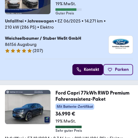
19% MwSt.
Guter Preis
Unfallfrei
•
Jahreswagen
•
EZ 06/2025
•
14.271 km
•
210 kW (286 PS)
•
Elektro
Weichselbaumer / Stuber WeSt GmbH
86156 Augsburg
(
207
)
5 Sterne
Kontakt
Parken
Ford Capri 77kWh RWD Premium
Fahrerassistenz-Paket
Mit Batterie-Zertifikat
36.990 €
19% MwSt.
Sehr guter Preis