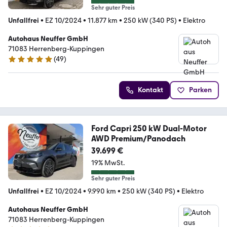
Sehr guter Preis
Unfallfrei
•
EZ 10/2024
•
11.877 km
•
250 kW (340 PS)
•
Elektro
Autohaus Neuffer GmbH
71083 Herrenberg-Kuppingen
(
49
)
4.9 Sterne
Kontakt
Parken
Ford Capri 250 kW Dual-Motor
AWD Premium/Panodach
39.699 €
19% MwSt.
Sehr guter Preis
Unfallfrei
•
EZ 10/2024
•
9.990 km
•
250 kW (340 PS)
•
Elektro
Autohaus Neuffer GmbH
71083 Herrenberg-Kuppingen