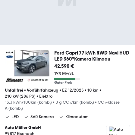
Ford Capri 77 kWh RWD Navi HUD
LED 360°Kamera Klimaau
42.590 €
19% MwSt.
Guter Preis
Unfallfrei
•
Vorführfahrzeug
•
EZ 12/2025
•
10 km
•
210 kW (286 PS)
•
Elektro
13,3 kWh/100km (komb.)
•
0 g CO₂/km (komb.)
•
CO₂-Klasse
A (komb.)
LED
360 Kamera
Klimaautom
Auto Möller GmbH
99817 Eisenach