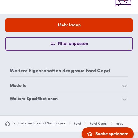
Mehr laden
Filter anpassen
Weitere Eigenschaften des
graue Ford Capri
Modelle
Ford Aerostar
Ford B-Max
Weitere Spezifikationen
Ford Bronco Sport
Ford Bronco
Ford Capri blau
Ford Capri rot
Ford C-Max
Ford Capri
Ford Capri schwarz
Ford Capri weiß
Gebraucht- und Neuwagen
Ford
Ford Capri
grau
Ford Cougar
Ford Courier
Suche speichern
Ford Crown
Ford Econoline