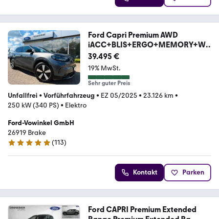
Ford Capri Premium AWD
iACC+BLIS+ERGO+MEMORY+WP
+Allwr
39.495 €
19% MwSt.
Sehr guter Preis
Unfallfrei
•
Vorführfahrzeug
•
EZ 05/2025
•
23.126 km
•
250 kW (340 PS)
•
Elektro
Ford-Vowinkel GmbH
26919 Brake
(
113
)
4.8 Sterne
Kontakt
Parken
Ford CAPRI Premium Extended