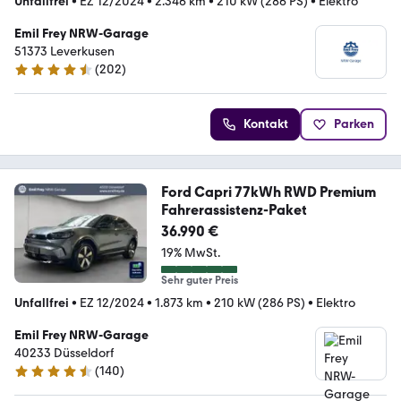
Unfallfrei
•
EZ 12/2024
•
2.346 km
•
210 kW (286 PS)
•
Elektro
Emil Frey NRW-Garage
51373 Leverkusen
(
202
)
4.6 Sterne
Kontakt
Parken
Ford Capri 77kWh RWD Premium
Fahrerassistenz-Paket
36.990 €
19% MwSt.
Sehr guter Preis
Unfallfrei
•
EZ 12/2024
•
1.873 km
•
210 kW (286 PS)
•
Elektro
Emil Frey NRW-Garage
40233 Düsseldorf
(
140
)
4.5 Sterne