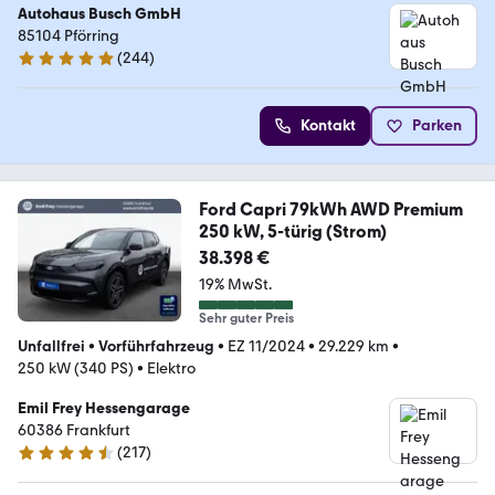
Autohaus Busch GmbH
85104 Pförring
(
244
)
4.8 Sterne
Kontakt
Parken
Ford Capri 79kWh AWD Premium
250 kW, 5-türig (Strom)
38.398 €
19% MwSt.
Sehr guter Preis
Unfallfrei
•
Vorführfahrzeug
•
EZ 11/2024
•
29.229 km
•
250 kW (340 PS)
•
Elektro
Emil Frey Hessengarage
60386 Frankfurt
(
217
)
4.4 Sterne