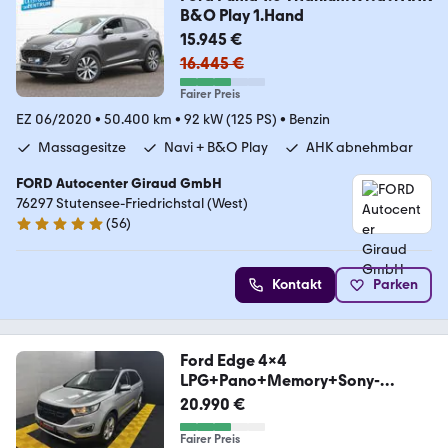
B&O Play 1.Hand
15.945 €
16.445 €
Fairer Preis
EZ 06/2020
•
50.400 km
•
92 kW (125 PS)
•
Benzin
Massagesitze
Navi + B&O Play
AHK abnehmbar
FORD Autocenter Giraud GmbH
76297 Stutensee-Friedrichstal (West)
(
56
)
5 Sterne
Kontakt
Parken
Ford Edge 4x4
LPG+Pano+Memory+Sony-
Sound+Carplay+Kam
20.990 €
Fairer Preis