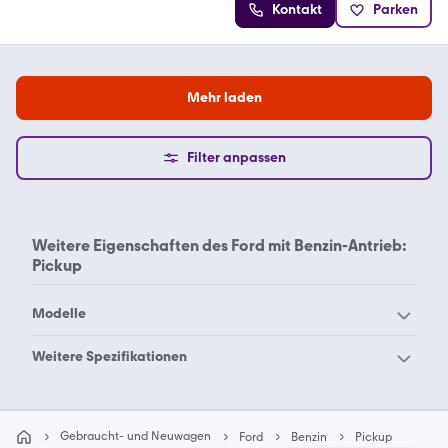
Kontakt
Parken
Mehr laden
Filter anpassen
Weitere Eigenschaften des
Ford mit Benzin-Antrieb:
Pickup
Modelle
Ford Aerostar
Ford B-Max
Weitere Spezifikationen
Ford Bronco Sport
Ford Bronco
Ford Benzin
Ford Benzin Cabrio
Ford C-Max
Ford Capri
Geländewagen
Gebraucht- und Neuwagen
Ford
Benzin
Pickup
Ford Cougar
Ford Courier