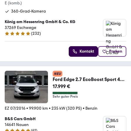
E (komb.)
360-Grad-Kamera
König am Hessenring GmbH & Co. KG
37269 Eschwege
(
232
)
4.9 Sterne
Kontakt
Parken
NEU
Ford Edge 2.7 EcoBoost Sport 4x4
Sync
17.999 €
Sehr guter Preis
EZ 07/2016
•
99.900 km
•
235 kW (320 PS)
•
Benzin
B&S Cars GmbH
14641 Nauen
(
61
)