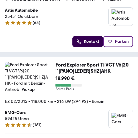
Artis Automobile
25451 Quickborn
(
63
)
5 Sterne
Kontakt
Parken
Ford Explorer Sport Ti VCT V6|20
´´|PANO|LEDER|SHZ|AHK
18.990 €
Fairer Preis
EZ 02/2015
•
118.000 km
•
216 kW (294 PS)
•
Benzin
EMG-Cars
59425 Unna
(
161
)
4.3 Sterne