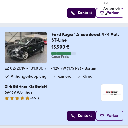
Kontakt
Parken
Ford Kuga 1.5 EcoBoost 4x4 Aut.
ST-Line
13.900 €
Guter Preis
EZ 02/2019
•
101.000 km
•
129 kW (175 PS)
•
Benzin
Anhängerkupplung
Kamera
Klima
Dirk Gärtner Kfz GmbH
69469 Weinheim
(
461
)
4.9 Sterne
Kontakt
Parken