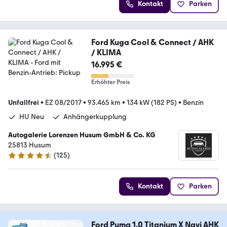
Kontakt
Parken
Ford Kuga Cool & Connect / AHK
/ KLIMA
16.995 €
Erhöhter Preis
Unfallfrei
•
EZ 08/2017
•
93.465 km
•
134 kW (182 PS)
•
Benzin
HU Neu
Anhängerkupplung
Autogalerie Lorenzen Husum GmbH & Co. KG
25813 Husum
(
125
)
4.3 Sterne
Kontakt
Parken
Ford Puma 1.0 Titanium X Navi AHK