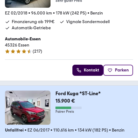
Sehr guter Preis
EZ 02/2018
•
96.000 km
•
178 kW (242 PS)
•
Benzin
Finanzierung ab 199€
Vignale Sondermodell
Automatik-Getriebe
Automobile-Essen
45326 Essen
(
217
)
4.7 Sterne
Kontakt
Parken
Ford Kuga *ST-Line*
15.900 €
Fairer Preis
Unfallfrei
•
EZ 06/2017
•
110.616 km
•
134 kW (182 PS)
•
Benzin