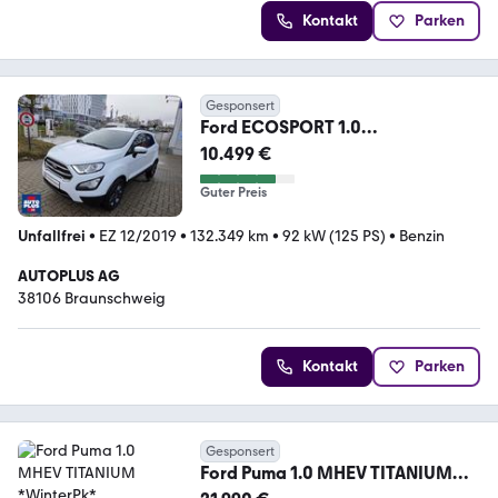
Kontakt
Parken
Gesponsert
Ford ECOSPORT 1.0
COOL&CONNECT
10.499 €
SITZHZG+PDC+NAVI+ALLW.
Guter Preis
Unfallfrei
•
EZ 12/2019
•
132.349 km
•
92 kW (125 PS)
•
Benzin
AUTOPLUS AG
38106 Braunschweig
Kontakt
Parken
Gesponsert
Ford Puma 1.0 MHEV TITANIUM
*WinterPk*