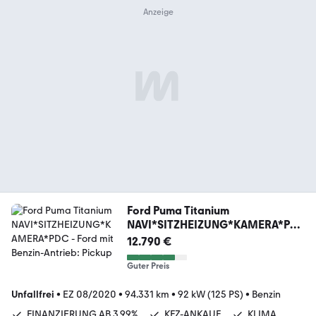
Ford Puma Titanium
NAVI*SITZHEIZUNG*KAMERA*PD
C
12.790 €
Guter Preis
Unfallfrei
•
EZ 08/2020
•
94.331 km
•
92 kW (125 PS)
•
Benzin
FINANZIERUNG AB 3,99%
KFZ-ANKAUF
KLIMA