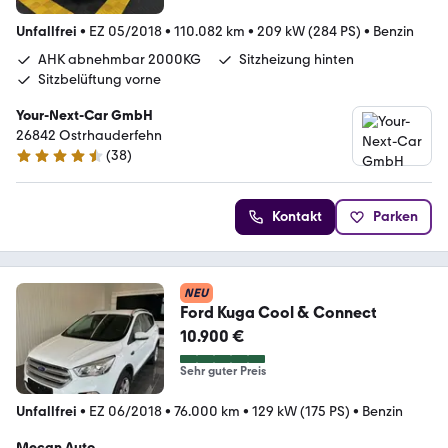
Unfallfrei
•
EZ 05/2018
•
110.082 km
•
209 kW (284 PS)
•
Benzin
AHK abnehmbar 2000KG
Sitzheizung hinten
Sitzbelüftung vorne
Your-Next-Car GmbH
26842 Ostrhauderfehn
(
38
)
4.3 Sterne
Kontakt
Parken
NEU
Ford Kuga Cool & Connect
10.900 €
Sehr guter Preis
Unfallfrei
•
EZ 06/2018
•
76.000 km
•
129 kW (175 PS)
•
Benzin
Mecan Auto