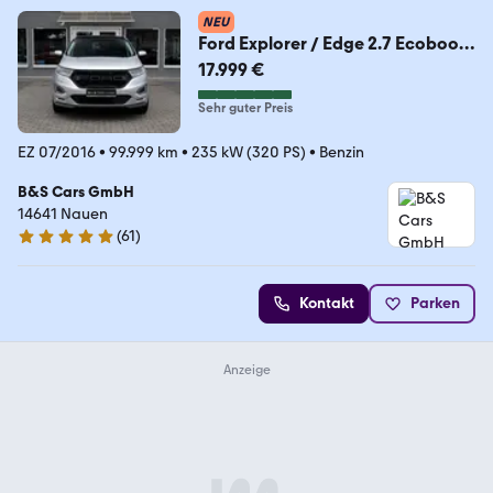
NEU
Ford Explorer / Edge 2.7 Ecoboost
Vollaustattung
17.999 €
Sehr guter Preis
EZ 07/2016
•
99.999 km
•
235 kW (320 PS)
•
Benzin
B&S Cars GmbH
14641 Nauen
(
61
)
4.8 Sterne
Kontakt
Parken