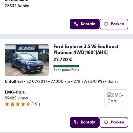
28832 Achim
Kontakt
Parken
Ford Explorer 3.5 V6 EcoBoost
Platinum 4WD|180°|AHK|
27.720 €
Sehr guter Preis
Unfallfrei
•
EZ 07/2017
•
77.000 km
•
272 kW (370 PS)
•
Benzin
EMG-Cars
59425 Unna
(
161
)
4.3 Sterne
Kontakt
Parken