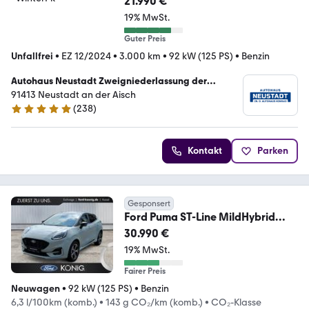
21.990 €
19% MwSt.
Guter Preis
Unfallfrei
•
EZ 12/2024
•
3.000 km
•
92 kW (125 PS)
•
Benzin
Autohaus Neustadt Zweigniederlassung der
Autohaus Konrad GmbH
91413 Neustadt an der Aisch
(
238
)
5 Sterne
Kontakt
Parken
Gesponsert
Ford Puma ST-Line MildHybrid
Aut.+ACC+Winter-Paket
30.990 €
19% MwSt.
Fairer Preis
Neuwagen
•
92 kW (125 PS)
•
Benzin
6,3 l/100km (komb.)
•
143 g CO₂/km (komb.)
•
CO₂-Klasse