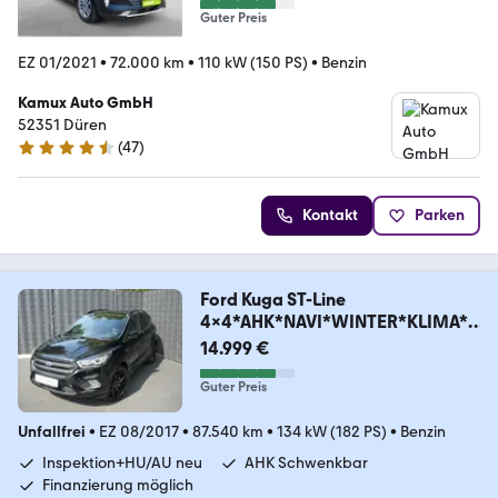
Guter Preis
EZ 01/2021
•
72.000 km
•
110 kW (150 PS)
•
Benzin
Kamux Auto GmbH
52351 Düren
(
47
)
4.4 Sterne
Kontakt
Parken
Ford Kuga ST-Line
4x4*AHK*NAVI*WINTER*KLIMA*2
.HD*
14.999 €
Guter Preis
Unfallfrei
•
EZ 08/2017
•
87.540 km
•
134 kW (182 PS)
•
Benzin
Inspektion+HU/AU neu
AHK Schwenkbar
Finanzierung möglich