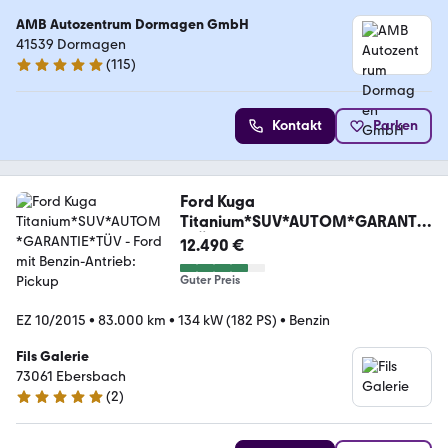
AMB Autozentrum Dormagen GmbH
41539 Dormagen
(
115
)
4.9 Sterne
Kontakt
Parken
Ford Kuga
Titanium*SUV*AUTOM*GARANTIE
*TÜV
12.490 €
Guter Preis
EZ 10/2015
•
83.000 km
•
134 kW (182 PS)
•
Benzin
Fils Galerie
73061 Ebersbach
(
2
)
5 Sterne