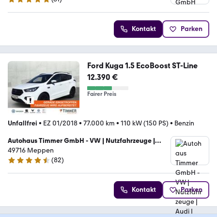
4.8 Sterne
Kontakt
Parken
Ford Kuga 1.5 EcoBoost ST-Line
12.390 €
Fairer Preis
Unfallfrei
•
EZ 01/2018
•
77.000 km
•
110 kW (150 PS)
•
Benzin
Autohaus Timmer GmbH - VW | Nutzfahrzeuge |
Audi | Skoda | Seat |
49716 Meppen
(
82
)
4.7 Sterne
Kontakt
Parken