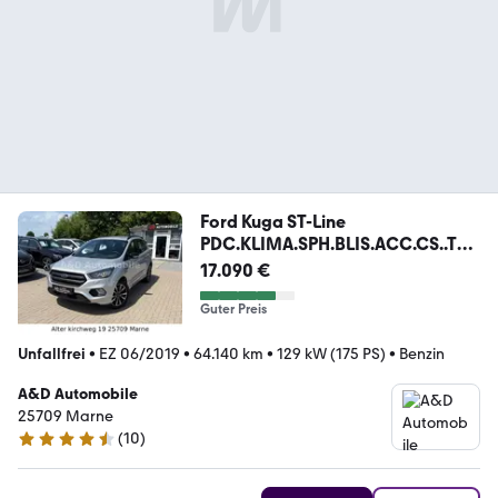
Ford Kuga ST-Line
PDC.KLIMA.SPH.BLIS.ACC.CS..TÜV
NEU
17.090 €
Guter Preis
Unfallfrei
•
EZ 06/2019
•
64.140 km
•
129 kW (175 PS)
•
Benzin
A&D Automobile
25709 Marne
(
10
)
4.4 Sterne