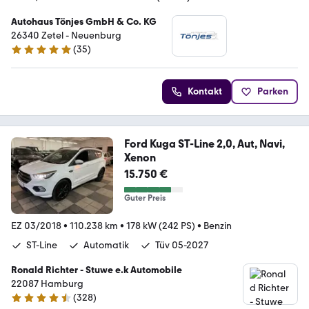
Autohaus Tönjes GmbH & Co. KG
26340 Zetel - Neuenburg
(
35
)
4.8 Sterne
Kontakt
Parken
Ford Kuga ST-Line 2,0, Aut, Navi,
Xenon
15.750 €
Guter Preis
EZ 03/2018
•
110.238 km
•
178 kW (242 PS)
•
Benzin
ST-Line
Automatik
Tüv 05-2027
Ronald Richter - Stuwe e.k Automobile
22087 Hamburg
(
328
)
4.6 Sterne