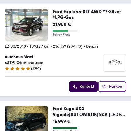
Ford Explorer XLT 4WD *7-Sitzer
*LPG-Gas
21.900 €
Fairer Preis
EZ 08/2018
•
109.129 km
•
216 kW (294 PS)
•
Benzin
Autohaus Mael
63179 Obertshausen
(
294
)
4.9 Sterne
Kontakt
Parken
Ford Kuga 4X4
Vignale|AUTOMATIK|NAVI|LEDER|
XENON|SONY
16.999 €