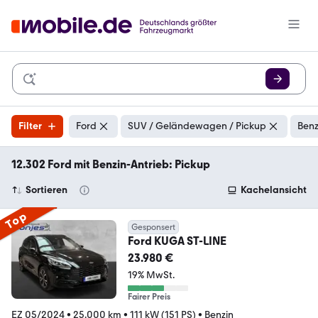
Filter
Ford
SUV / Geländewagen / Pickup
Benz
12.302 Ford mit Benzin-Antrieb: Pickup
Sortieren
Kachelansicht
Top
Gesponsert
Ford KUGA ST-LINE
23.980 €
19% MwSt.
Fairer Preis
EZ 05/2024
•
25.000 km
•
111 kW (151 PS)
•
Benzin