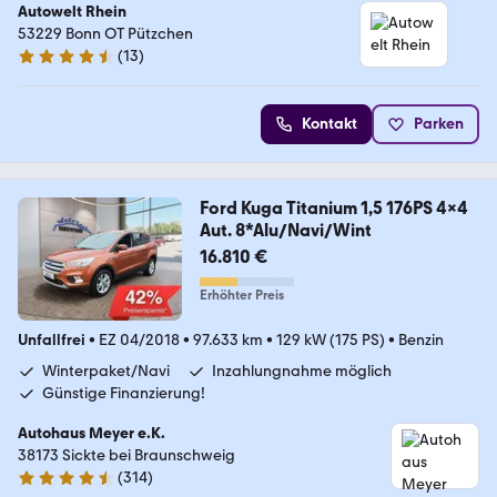
Autowelt Rhein
53229 Bonn OT Pützchen
(
13
)
4.7 Sterne
Kontakt
Parken
Ford Kuga Titanium 1,5 176PS 4x4
Aut. 8*Alu/Navi/Wint
16.810 €
Erhöhter Preis
Unfallfrei
•
EZ 04/2018
•
97.633 km
•
129 kW (175 PS)
•
Benzin
Winterpaket/Navi
Inzahlungnahme möglich
Günstige Finanzierung!
Autohaus Meyer e.K.
38173 Sickte bei Braunschweig
(
314
)
4.7 Sterne