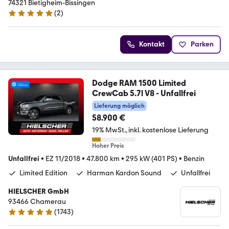
74321 Bietigheim-Bissingen
(
2
)
4.8 Sterne
Kontakt
Parken
Dodge RAM 1500 Limited
CrewCab 5.7l V8 - Unfallfrei
Lieferung möglich
58.900 €
19% MwSt.
inkl. kostenlose Lieferung
Hoher Preis
Unfallfrei
•
EZ 11/2018
•
47.800 km
•
295 kW (401 PS)
•
Benzin
Limited Edition
Harman Kardon Sound
Unfallfrei
HIELSCHER GmbH
93466 Chamerau
(
1743
)
4.9 Sterne