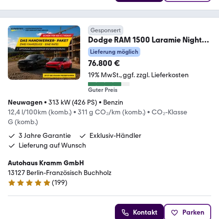
Gesponsert
Dodge RAM 1500 Laramie Night
Trittbretter*Schiebedach
Lieferung möglich
76.800 €
19% MwSt.
ggf. zzgl. Lieferkosten
Guter Preis
Neuwagen
•
313 kW (426 PS)
•
Benzin
12,4 l/100km (komb.)
•
311 g CO₂/km (komb.)
•
CO₂-Klasse
G (komb.)
3 Jahre Garantie
Exklusiv-Händler
Lieferung auf Wunsch
Autohaus Kramm GmbH
13127 Berlin-Französisch Buchholz
(
199
)
5 Sterne
Kontakt
Parken