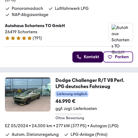
Panoramadach
Luftfahrwerk LPG
NAP-Abgasanlage
Autohaus Schortens TO GmbH
26419 Schortens
(
191
)
5 Sterne
Kontakt
Parken
Dodge Challenger R/T V8 Perf.
LPG deutsches Fahrzeug
Lieferung möglich
46.990 €
ggf. zzgl. Lieferkosten
Ohne Bewertung
EZ 05/2024
•
24.300 km
•
277 kW (377 PS)
•
Autogas (LPG)
Autom. Distanzregelung
LPG-Anlage (Prins)