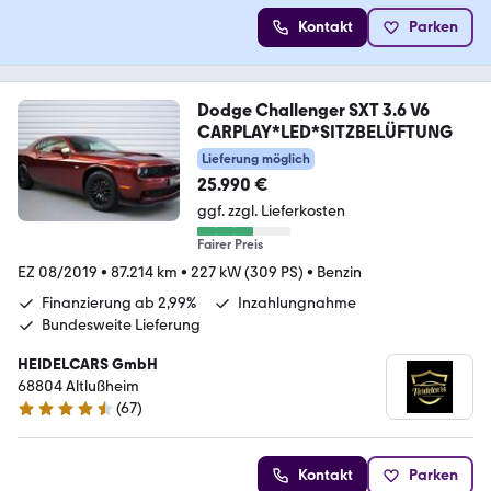
Kontakt
Parken
Dodge Challenger SXT 3.6 V6
CARPLAY*LED*SITZBELÜFTUNG
Lieferung möglich
25.990 €
ggf. zzgl. Lieferkosten
Fairer Preis
EZ 08/2019
•
87.214 km
•
227 kW (309 PS)
•
Benzin
Finanzierung ab 2,99%
Inzahlungnahme
Bundesweite Lieferung
HEIDELCARS GmbH
68804 Altlußheim
(
67
)
4.7 Sterne
Kontakt
Parken