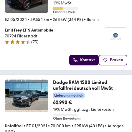
19% MwSt.
Erhöhter Preis
EZ 05/2024
•
39.554 km
•
268 kW (364 PS)
•
Benzin
Emil Frey EF S Automobile
70794 Filderstadt
(
73
)
4.7 Sterne
Kontakt
Parken
Dodge RAM 1500 Limited
unfallfrei deutsch voll MwSt
Lieferung möglich
62.990 €
19% MwSt.
ggf. zzgl. Lieferkosten
Ohne Bewertung
Unfallfrei
•
EZ 01/2021
•
70.000 km
•
295 kW (401 PS)
•
Autogas
(LPG)