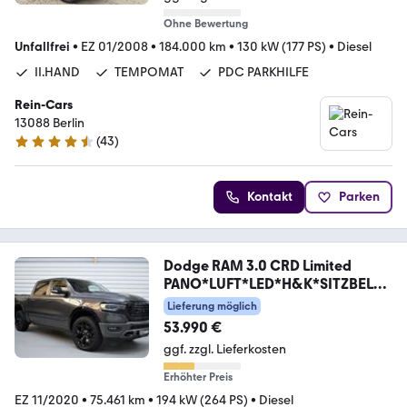
Ohne Bewertung
Unfallfrei
•
EZ 01/2008
•
184.000 km
•
130 kW (177 PS)
•
Diesel
II.HAND
TEMPOMAT
PDC PARKHILFE
Rein-Cars
13088 Berlin
(
43
)
4.7 Sterne
Kontakt
Parken
Dodge RAM 3.0 CRD Limited
PANO*LUFT*LED*H&K*SITZBELÜF
T
Lieferung möglich
53.990 €
ggf. zzgl. Lieferkosten
Erhöhter Preis
EZ 11/2020
•
75.461 km
•
194 kW (264 PS)
•
Diesel