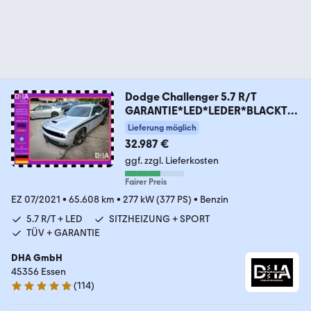
Dodge Challenger 5.7 R/T
GARANTIE*LED*LEDER*BLACKTO
P
Lieferung möglich
32.987 €
ggf. zzgl. Lieferkosten
Fairer Preis
EZ 07/2021
•
65.608 km
•
277 kW (377 PS)
•
Benzin
5.7 R/T + LED
SITZHEIZUNG + SPORT
TÜV + GARANTIE
DHA GmbH
45356 Essen
(
114
)
4.8 Sterne