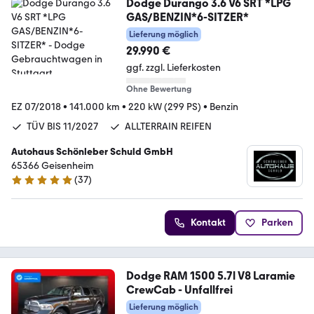
Dodge Durango 3.6 V6 SRT *LPG
GAS/BENZIN*6-SITZER*
Lieferung möglich
29.990 €
ggf. zzgl. Lieferkosten
Ohne Bewertung
EZ 07/2018
•
141.000 km
•
220 kW (299 PS)
•
Benzin
TÜV BIS 11/2027
ALLTERRAIN REIFEN
Autohaus Schönleber Schuld GmbH
65366 Geisenheim
(
37
)
5 Sterne
Kontakt
Parken
Dodge RAM 1500 5.7l V8 Laramie
CrewCab - Unfallfrei
Lieferung möglich