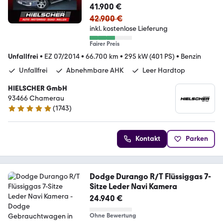
41.900 €
42.900 €
inkl. kostenlose Lieferung
Fairer Preis
Unfallfrei
•
EZ 07/2014
•
66.700 km
•
295 kW (401 PS)
•
Benzin
Unfallfrei
Abnehmbare AHK
Leer Hardtop
HIELSCHER GmbH
93466 Chamerau
(
1743
)
4.9 Sterne
Kontakt
Parken
Dodge Durango R/T Flüssiggas 7-
Sitze Leder Navi Kamera
24.940 €
Ohne Bewertung