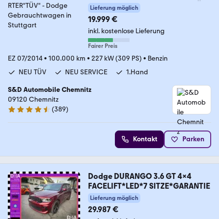
Challenger"SUPERSPORTER"TÜV"
Lieferung möglich
19.999 €
inkl. kostenlose Lieferung
Fairer Preis
EZ 07/2014
•
100.000 km
•
227 kW (309 PS)
•
Benzin
NEU TÜV
NEU SERVICE
1.Hand
S&D Automobile Chemnitz
09120 Chemnitz
(
389
)
4.7 Sterne
Kontakt
Parken
Dodge DURANGO 3.6 GT 4x4
FACELIFT*LED*7 SITZE*GARANTIE
Lieferung möglich
29.987 €