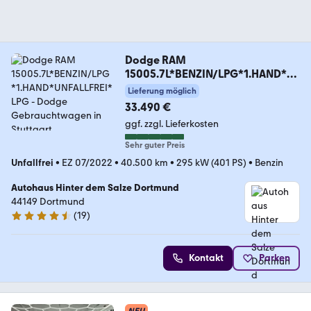
Dodge RAM
15005.7L*BENZIN/LPG*1.HAND*U
NFALLFREI*LPG
Lieferung möglich
33.490 €
ggf. zzgl. Lieferkosten
Sehr guter Preis
Unfallfrei
•
EZ 07/2022
•
40.500 km
•
295 kW (401 PS)
•
Benzin
Autohaus Hinter dem Salze Dortmund
44149 Dortmund
(
19
)
4.4 Sterne
Kontakt
Parken