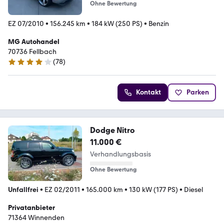
Ohne Bewertung
EZ 07/2010
•
156.245 km
•
184 kW (250 PS)
•
Benzin
MG Autohandel
70736 Fellbach
(
78
)
4.1 Sterne
Kontakt
Parken
Dodge Nitro
11.000 €
Verhandlungsbasis
Ohne Bewertung
Unfallfrei
•
EZ 02/2011
•
165.000 km
•
130 kW (177 PS)
•
Diesel
Privatanbieter
71364 Winnenden