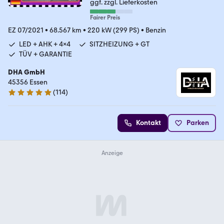
ggf. zzgl. Lieferkosten
Fairer Preis
EZ 07/2021
•
68.567 km
•
220 kW (299 PS)
•
Benzin
LED + AHK + 4x4
SITZHEIZUNG + GT
TÜV + GARANTIE
DHA GmbH
45356 Essen
(
114
)
4.8 Sterne
Kontakt
Parken