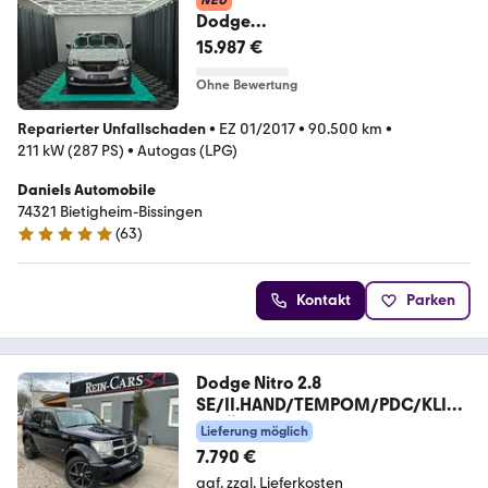
NEU
Dodge
GrandCaravan3.6Automatik,7-
15.987 €
Sitzer,TÜV/INSP. NEU
Ohne Bewertung
Reparierter Unfallschaden
•
EZ 01/2017
•
90.500 km
•
211 kW (287 PS)
•
Autogas (LPG)
Daniels Automobile
74321 Bietigheim-Bissingen
(
63
)
4.9 Sterne
Kontakt
Parken
Dodge Nitro 2.8
SE/II.HAND/TEMPOM/PDC/KLIM
A/TÜV-NEU/
Lieferung möglich
7.790 €
ggf. zzgl. Lieferkosten