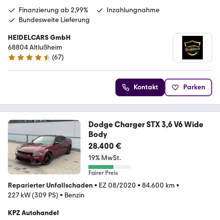
Finanzierung ab 2,99%
Inzahlungnahme
Bundesweite Lieferung
HEIDELCARS GmbH
68804 Altlußheim
(
67
)
4.7 Sterne
Kontakt
Parken
Dodge Charger STX 3,6 V6 Wide
Body
28.400 €
19% MwSt.
Fairer Preis
Reparierter Unfallschaden
•
EZ 08/2020
•
84.600 km
•
227 kW (309 PS)
•
Benzin
KPZ Autohandel