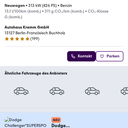
Neuwagen
•
313 kW (426 PS)
•
Benzin
13,1 l/100km (komb.)
•
311 g CO₂/km (komb.)
•
CO₂-Klasse
G (komb.)
Autohaus Kramm GmbH
13127 Berlin-Französisch Buchholz
(
199
)
5 Sterne
Kontakt
Parken
Ähnliche Fahrzeuge des Anbieters
NEU
Dodge