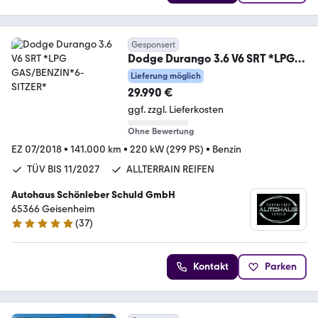
Gesponsert
Dodge Durango 3.6 V6 SRT *LPG
GAS/BENZIN*6-SITZER*
Lieferung möglich
29.990 €
ggf. zzgl. Lieferkosten
Ohne Bewertung
EZ 07/2018
•
141.000 km
•
220 kW (299 PS)
•
Benzin
TÜV BIS 11/2027
ALLTERRAIN REIFEN
Autohaus Schönleber Schuld GmbH
65366 Geisenheim
(
37
)
5 Sterne
Kontakt
Parken