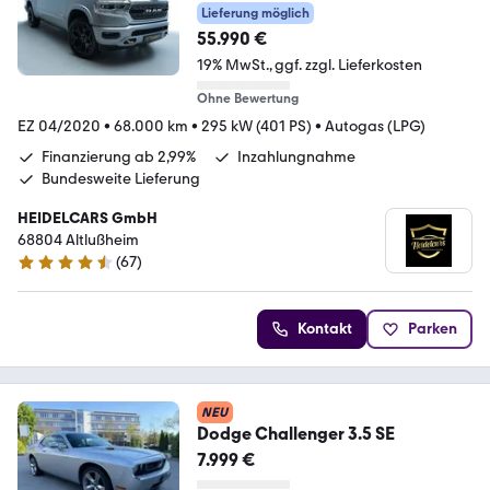
Lieferung möglich
55.990 €
19% MwSt.
ggf. zzgl. Lieferkosten
Ohne Bewertung
EZ 04/2020
•
68.000 km
•
295 kW (401 PS)
•
Autogas (LPG)
Finanzierung ab 2,99%
Inzahlungnahme
Bundesweite Lieferung
HEIDELCARS GmbH
68804 Altlußheim
(
67
)
4.7 Sterne
Kontakt
Parken
NEU
Dodge Challenger 3.5 SE
7.999 €