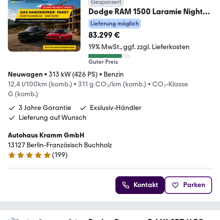
Gesponsert
Dodge RAM 1500 Laramie Night
Premium Plus Crew Cab HUD
Lieferung möglich
83.299 €
19% MwSt.
ggf. zzgl. Lieferkosten
Guter Preis
Neuwagen
•
313 kW (426 PS)
•
Benzin
12,4 l/100km (komb.)
•
311 g CO₂/km (komb.)
•
CO₂-Klasse
G (komb.)
3 Jahre Garantie
Exslusiv-Händler
Lieferung auf Wunsch
Autohaus Kramm GmbH
13127 Berlin-Französisch Buchholz
(
199
)
5 Sterne
Kontakt
Parken