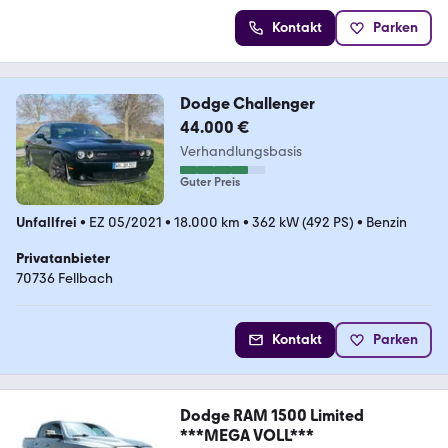
Kontakt
Parken
Dodge Challenger
44.000 €
Verhandlungsbasis
Guter Preis
Unfallfrei
•
EZ 05/2021
•
18.000 km
•
362 kW (492 PS)
•
Benzin
Privatanbieter
70736 Fellbach
Kontakt
Parken
Dodge RAM 1500 Limited
***MEGA VOLL***