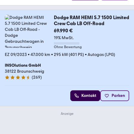
Dodge RAM HEMI 5.7 1500 Limited
Crew Cab LB Off-Road
69.990 €
19% MwSt.
Ohne Bewertung
EZ 09/2023
•
47.000 km
•
295 kW (401 PS)
•
Autogas (LPG)
INSOlutions GmbH
38122 Braunschweig
(
269
)
4.4 Sterne
Kontakt
Parken