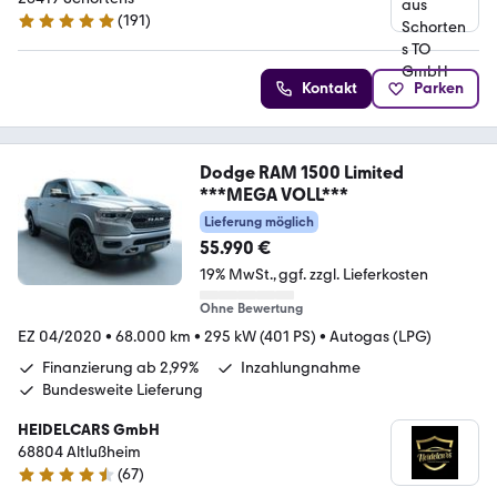
(
191
)
5 Sterne
Kontakt
Parken
Dodge RAM 1500 Limited
***MEGA VOLL***
Lieferung möglich
55.990 €
19% MwSt.
ggf. zzgl. Lieferkosten
Ohne Bewertung
EZ 04/2020
•
68.000 km
•
295 kW (401 PS)
•
Autogas (LPG)
Finanzierung ab 2,99%
Inzahlungnahme
Bundesweite Lieferung
HEIDELCARS GmbH
68804 Altlußheim
(
67
)
4.7 Sterne