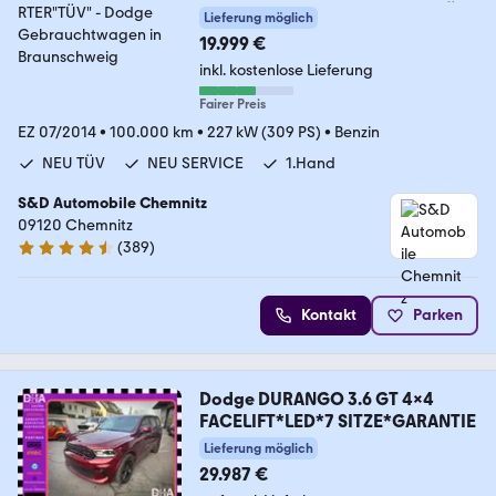
Challenger"SUPERSPORTER"TÜV"
Lieferung möglich
19.999 €
inkl. kostenlose Lieferung
Fairer Preis
EZ 07/2014
•
100.000 km
•
227 kW (309 PS)
•
Benzin
NEU TÜV
NEU SERVICE
1.Hand
S&D Automobile Chemnitz
09120 Chemnitz
(
389
)
4.7 Sterne
Kontakt
Parken
Dodge DURANGO 3.6 GT 4x4
FACELIFT*LED*7 SITZE*GARANTIE
Lieferung möglich
29.987 €