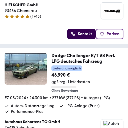
HIELSCHER GmbH
93466 Chamerau
(
1743
)
4.9 Sterne
Kontakt
Parken
Dodge Challenger R/T V8 Perf.
LPG deutsches Fahrzeug
Lieferung möglich
46.990 €
ggf. zzgl. Lieferkosten
Ohne Bewertung
EZ 05/2024
•
24.300 km
•
277 kW (377 PS)
•
Autogas (LPG)
Autom. Distanzregelung
LPG-Anlage (Prins)
Performance-Plus
Autohaus Schortens TO GmbH
26419 Schortens