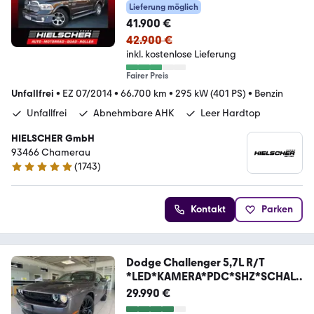
Lieferung möglich
41.900 €
42.900 €
inkl. kostenlose Lieferung
Fairer Preis
Unfallfrei
•
EZ 07/2014
•
66.700 km
•
295 kW (401 PS)
•
Benzin
Unfallfrei
Abnehmbare AHK
Leer Hardtop
HIELSCHER GmbH
93466 Chamerau
(
1743
)
4.9 Sterne
Kontakt
Parken
Dodge Challenger 5,7L R/T
*LED*KAMERA*PDC*SHZ*SCHALT
ER
29.990 €