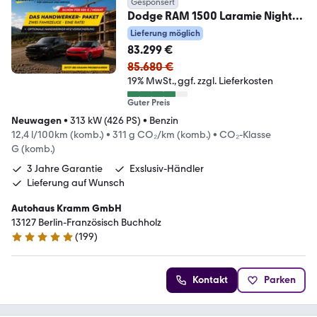
Gesponsert
Dodge RAM 1500 Laramie Night
Premium Plus Crew Cab HUD
Lieferung möglich
83.299 €
85.680 €
19% MwSt.
ggf. zzgl. Lieferkosten
Guter Preis
Neuwagen
•
313 kW (426 PS)
•
Benzin
12,4 l/100km (komb.)
•
311 g CO₂/km (komb.)
•
CO₂-Klasse
G (komb.)
3 Jahre Garantie
Exslusiv-Händler
Lieferung auf Wunsch
Autohaus Kramm GmbH
13127 Berlin-Französisch Buchholz
(
199
)
5 Sterne
Kontakt
Parken