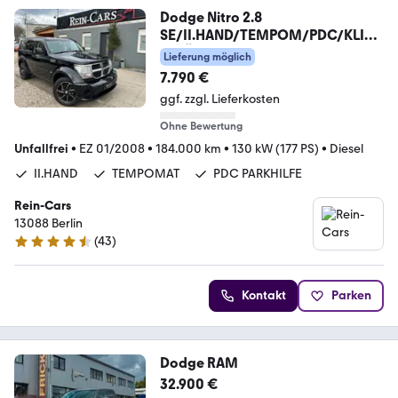
Dodge Nitro 2.8
SE/II.HAND/TEMPOM/PDC/KLIM
A/TÜV-NEU/
Lieferung möglich
7.790 €
ggf. zzgl. Lieferkosten
Ohne Bewertung
Unfallfrei
•
EZ 01/2008
•
184.000 km
•
130 kW (177 PS)
•
Diesel
II.HAND
TEMPOMAT
PDC PARKHILFE
Rein-Cars
13088 Berlin
(
43
)
4.7 Sterne
Kontakt
Parken
Dodge RAM
32.900 €