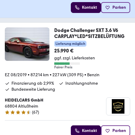
Kontakt
Parken
Dodge Challenger SXT 3.6 V6
CARPLAY*LED*SITZBELÜFTUNG
Lieferung möglich
25.990 €
ggf. zzgl. Lieferkosten
Fairer Preis
EZ 08/2019
•
87.214 km
•
227 kW (309 PS)
•
Benzin
Finanzierung ab 2,99%
Inzahlungnahme
Bundesweite Lieferung
HEIDELCARS GmbH
68804 Altlußheim
(
67
)
4.7 Sterne
Kontakt
Parken