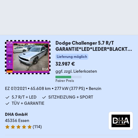
Dodge Challenger 5.7 R/T
GARANTIE*LED*LEDER*BLACKTO
P
Lieferung möglich
32.987 €
ggf. zzgl. Lieferkosten
Fairer Preis
EZ 07/2021
•
65.608 km
•
277 kW (377 PS)
•
Benzin
5.7 R/T + LED
SITZHEIZUNG + SPORT
TÜV + GARANTIE
DHA GmbH
45356 Essen
(
114
)
4.8 Sterne