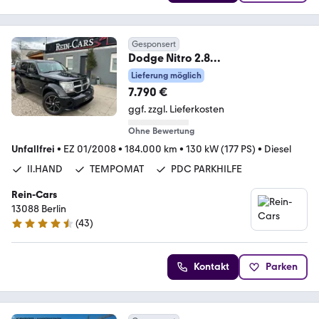
Gesponsert
Dodge Nitro 2.8
SE/II.HAND/TEMPOM/PDC/KLIM
Lieferung möglich
A/TÜV-NEU/
7.790 €
ggf. zzgl. Lieferkosten
Ohne Bewertung
Unfallfrei
•
EZ 01/2008
•
184.000 km
•
130 kW (177 PS)
•
Diesel
II.HAND
TEMPOMAT
PDC PARKHILFE
Rein-Cars
13088 Berlin
(
43
)
4.7 Sterne
Kontakt
Parken