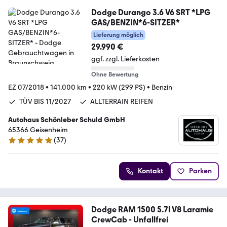
Dodge Durango 3.6 V6 SRT *LPG
GAS/BENZIN*6-SITZER*
Lieferung möglich
29.990 €
ggf. zzgl. Lieferkosten
Ohne Bewertung
EZ 07/2018
•
141.000 km
•
220 kW (299 PS)
•
Benzin
TÜV BIS 11/2027
ALLTERRAIN REIFEN
Autohaus Schönleber Schuld GmbH
65366 Geisenheim
(
37
)
5 Sterne
Kontakt
Parken
Dodge RAM 1500 5.7l V8 Laramie
CrewCab - Unfallfrei