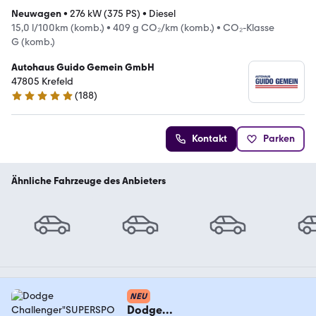
Neuwagen
•
276 kW (375 PS)
•
Diesel
15,0 l/100km (komb.)
•
409 g CO₂/km (komb.)
•
CO₂-Klasse
G (komb.)
Autohaus Guido Gemein GmbH
47805 Krefeld
(
188
)
4.9 Sterne
Kontakt
Parken
Ähnliche Fahrzeuge des Anbieters
NEU
Dodge