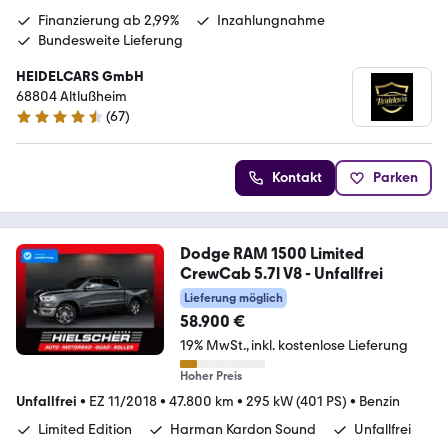
Finanzierung ab 2,99%
Inzahlungnahme
Bundesweite Lieferung
HEIDELCARS GmbH
68804 Altlußheim
(
67
)
4.7 Sterne
Kontakt
Parken
Dodge RAM 1500 Limited
CrewCab 5.7l V8 - Unfallfrei
Lieferung möglich
58.900 €
19% MwSt.
inkl. kostenlose Lieferung
Hoher Preis
Unfallfrei
•
EZ 11/2018
•
47.800 km
•
295 kW (401 PS)
•
Benzin
Limited Edition
Harman Kardon Sound
Unfallfrei