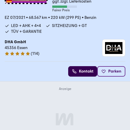
ggf. zzgl. Lieferkosten
Fairer Preis
EZ 07/2021
•
68.567 km
•
220 kW (299 PS)
•
Benzin
LED + AHK + 4x4
SITZHEIZUNG + GT
TÜV + GARANTIE
DHA GmbH
45356 Essen
(
114
)
4.8 Sterne
Kontakt
Parken