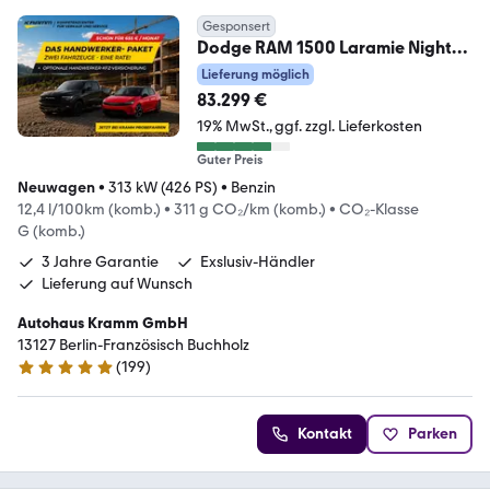
Gesponsert
Dodge RAM 1500 Laramie Night
Premium Plus Crew Cab HUD
Lieferung möglich
83.299 €
19% MwSt.
ggf. zzgl. Lieferkosten
Guter Preis
Neuwagen
•
313 kW (426 PS)
•
Benzin
12,4 l/100km (komb.)
•
311 g CO₂/km (komb.)
•
CO₂-Klasse
G (komb.)
3 Jahre Garantie
Exslusiv-Händler
Lieferung auf Wunsch
Autohaus Kramm GmbH
13127 Berlin-Französisch Buchholz
(
199
)
5 Sterne
Kontakt
Parken