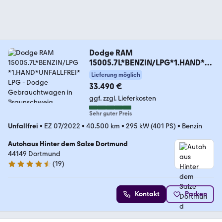
Dodge RAM
15005.7L*BENZIN/LPG*1.HAND*U
NFALLFREI*LPG
Lieferung möglich
33.490 €
ggf. zzgl. Lieferkosten
Sehr guter Preis
Unfallfrei
•
EZ 07/2022
•
40.500 km
•
295 kW (401 PS)
•
Benzin
Autohaus Hinter dem Salze Dortmund
44149 Dortmund
(
19
)
4.4 Sterne
Kontakt
Parken