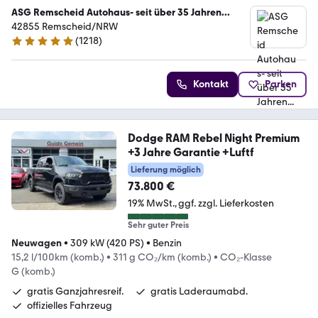
ASG Remscheid Autohaus- seit über 35 Jahren...
42855 Remscheid/NRW
(
1218
)
4.8 Sterne
Kontakt
Parken
Dodge RAM Rebel Night Premium
+3 Jahre Garantie +Luftf
Lieferung möglich
73.800 €
19% MwSt.
ggf. zzgl. Lieferkosten
Sehr guter Preis
Neuwagen
•
309 kW (420 PS)
•
Benzin
15,2 l/100km (komb.)
•
311 g CO₂/km (komb.)
•
CO₂-Klasse
G (komb.)
gratis Ganzjahresreif.
gratis Laderaumabd.
offizielles Fahrzeug