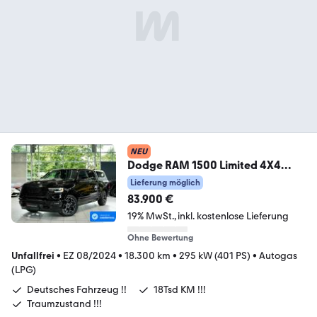
NEU
Dodge RAM 1500 Limited 4X4
1.H*Gas-Anlage *360° *GSD
Lieferung möglich
83.900 €
19% MwSt.
inkl. kostenlose Lieferung
Ohne Bewertung
Unfallfrei
•
EZ 08/2024
•
18.300 km
•
295 kW (401 PS)
•
Autogas
(LPG)
Deutsches Fahrzeug !!
18Tsd KM !!!
Traumzustand !!!