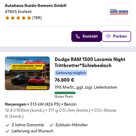
Autohaus Guido Gemein GmbH
47805 Krefeld
(
188
)
4.9 Sterne
Kontakt
Parken
Dodge RAM 1500 Laramie Night
Trittbretter*Schiebedach
Lieferung möglich
76.800 €
19% MwSt.
ggf. zzgl. Lieferkosten
Guter Preis
Neuwagen
•
313 kW (426 PS)
•
Benzin
12,4 l/100km (komb.)
•
311 g CO₂/km (komb.)
•
CO₂-Klasse
G (komb.)
3 Jahre Garantie
Exklusiv-Händler
Lieferung auf Wunsch