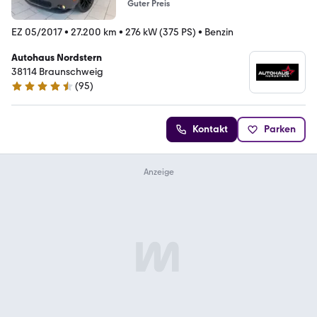
Guter Preis
EZ 05/2017
•
27.200 km
•
276 kW (375 PS)
•
Benzin
Autohaus Nordstern
38114 Braunschweig
(
95
)
4.5 Sterne
Kontakt
Parken