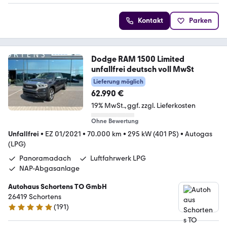
Kontakt
Parken
Dodge RAM 1500 Limited
unfallfrei deutsch voll MwSt
Lieferung möglich
62.990 €
19% MwSt.
ggf. zzgl. Lieferkosten
Ohne Bewertung
Unfallfrei
•
EZ 01/2021
•
70.000 km
•
295 kW (401 PS)
•
Autogas
(LPG)
Panoramadach
Luftfahrwerk LPG
NAP-Abgasanlage
Autohaus Schortens TO GmbH
26419 Schortens
(
191
)
5 Sterne