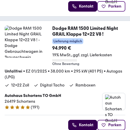
Kontakt
Parken
Dodge RAM 1500 Limited Night
GRAIL Klappe 12x22 V8 !
Lieferung möglich
94.990 €
19% MwSt.
ggf. zzgl. Lieferkosten
Ohne Bewertung
Unfallfrei
•
EZ 01/2025
•
38.000 km
•
295 kW (401 PS)
•
Autogas
(LPG)
12x22 Zoll
Digital Tacho
Ramboxen
Autohaus Schortens TO GmbH
26419 Schortens
(
191
)
5 Sterne
Kontakt
Parken