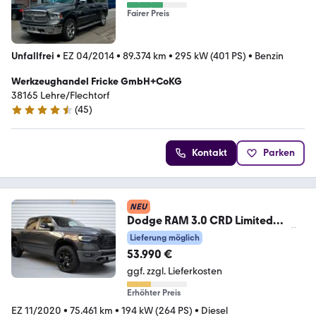
Fairer Preis
Unfallfrei
•
EZ 04/2014
•
89.374 km
•
295 kW (401 PS)
•
Benzin
Werkzeughandel Fricke GmbH+CoKG
38165 Lehre/Flechtorf
(
45
)
4.7 Sterne
Kontakt
Parken
NEU
Dodge RAM 3.0 CRD Limited
PANO*LUFT*LED*H&K*SITZBELÜF
Lieferung möglich
T
53.990 €
ggf. zzgl. Lieferkosten
Erhöhter Preis
EZ 11/2020
•
75.461 km
•
194 kW (264 PS)
•
Diesel