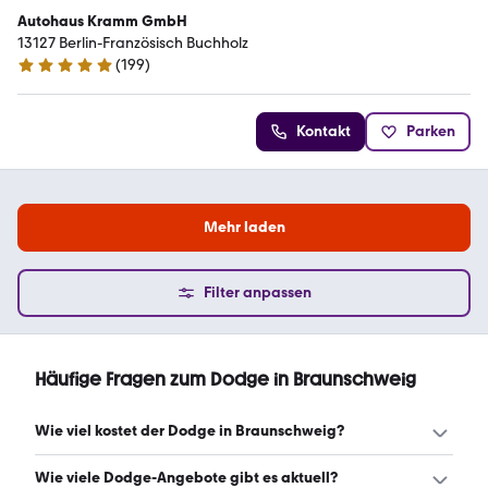
Autohaus Kramm GmbH
13127 Berlin-Französisch Buchholz
(
199
)
5 Sterne
Kontakt
Parken
Mehr laden
Filter anpassen
Häufige Fragen zum Dodge in Braunschweig
Wie viel kostet der Dodge in Braunschweig?
Ein guter Preis für einen Dodge in Braunschweig liegt
Wie viele Dodge-Angebote gibt es aktuell?