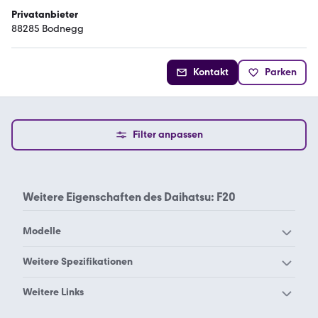
Privatanbieter
88285 Bodnegg
Kontakt
Parken
Filter anpassen
Weitere Eigenschaften des
Daihatsu: F20
Modelle
Daihatsu Applause
Daihatsu Charade
Weitere Spezifikationen
Daihatsu Copen
Daihatsu Cuore
Daihatsu Coo
Daihatsu F20
Weitere Links
Daihatsu
Daihatsu Feroza
Daihatsu Rocky
Daihatsu Gran Move