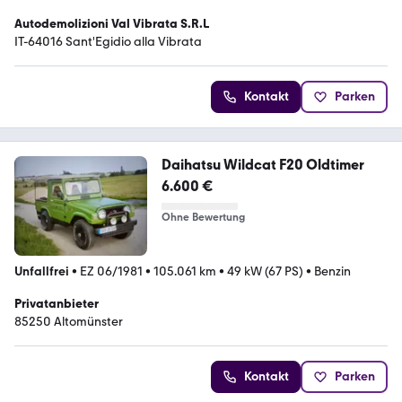
Autodemolizioni Val Vibrata S.R.L
IT-64016 Sant'Egidio alla Vibrata
Kontakt
Parken
Daihatsu Wildcat F20 Oldtimer
6.600 €
Ohne Bewertung
Unfallfrei
•
EZ 06/1981
•
105.061 km
•
49 kW (67 PS)
•
Benzin
Privatanbieter
85250 Altomünster
Kontakt
Parken