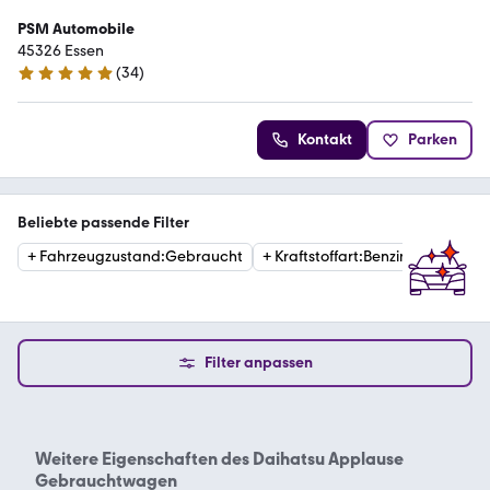
PSM Automobile
45326 Essen
(
34
)
4.9 Sterne
Kontakt
Parken
Beliebte passende Filter
+
Fahrzeugzustand
:
Gebraucht
+
Kraftstoffart
:
Benzin
Filter anpassen
Weitere Eigenschaften des
Daihatsu Applause
Gebrauchtwagen