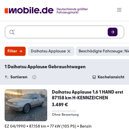
Filter
Daihatsu Applause
Beschädigte Fahrzeuge: Ni
1 Daihatsu Applause Gebrauchtwagen
Sortieren
Kachelansicht
Daihatsu Applause 1.6 1 HAND erst
87158 km H-KENNZEICHEN
3.489 €
Ohne Bewertung
EZ 04/1990
•
87.158 km
•
77 kW (105 PS)
•
Benzin