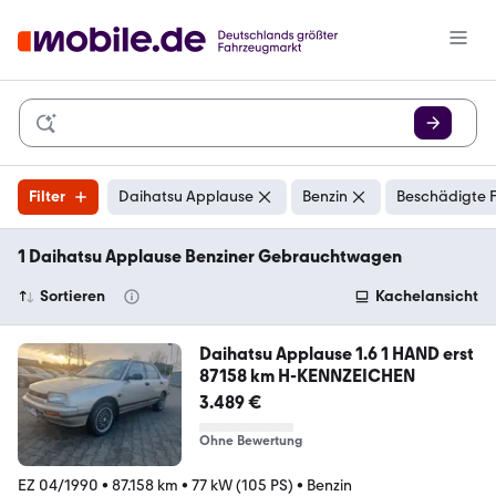
Filter
Daihatsu Applause
Benzin
Beschädigte F
1 Daihatsu Applause Benziner Gebrauchtwagen
Sortieren
Kachelansicht
Daihatsu Applause 1.6 1 HAND erst
87158 km H-KENNZEICHEN
3.489 €
Ohne Bewertung
EZ 04/1990
•
87.158 km
•
77 kW (105 PS)
•
Benzin