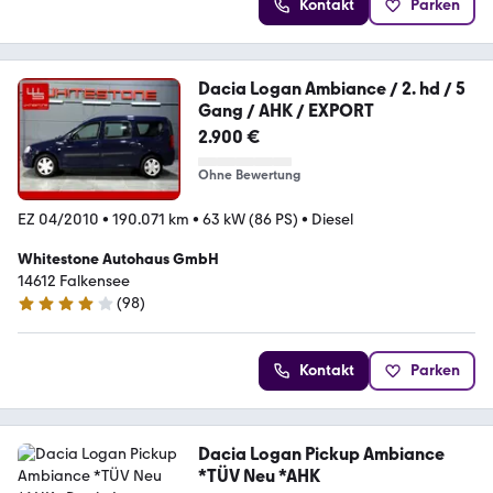
Kontakt
Parken
Dacia Logan Ambiance / 2. hd / 5
Gang / AHK / EXPORT
2.900 €
Ohne Bewertung
EZ 04/2010
•
190.071 km
•
63 kW (86 PS)
•
Diesel
Whitestone Autohaus GmbH
14612 Falkensee
(
98
)
3.8 Sterne
Kontakt
Parken
Dacia Logan Pickup Ambiance
*TÜV Neu *AHK