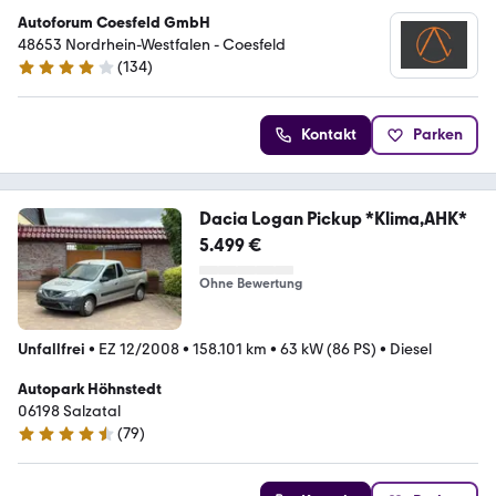
Autoforum Coesfeld GmbH
48653 Nordrhein-Westfalen - Coesfeld
(
134
)
4.2 Sterne
Kontakt
Parken
Dacia Logan Pickup *Klima,AHK*
5.499 €
Ohne Bewertung
Unfallfrei
•
EZ 12/2008
•
158.101 km
•
63 kW (86 PS)
•
Diesel
Autopark Höhnstedt
06198 Salzatal
(
79
)
4.3 Sterne