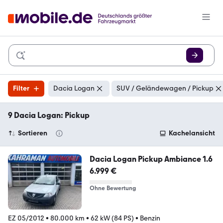
Filter
Dacia Logan
SUV / Geländewagen / Pickup
9 Dacia Logan: Pickup
Sortieren
Kachelansicht
Dacia Logan Pickup Ambiance 1.6
6.999 €
Ohne Bewertung
EZ 05/2012
•
80.000 km
•
62 kW (84 PS)
•
Benzin