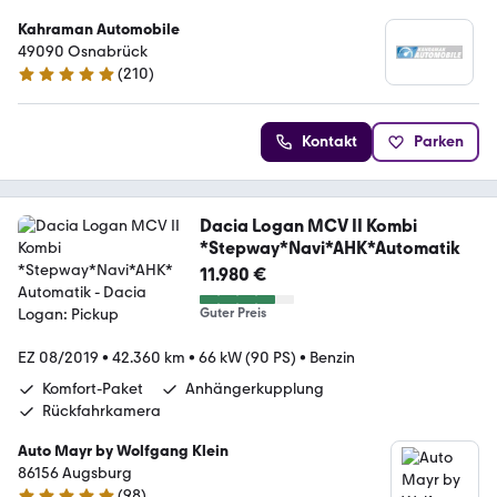
Kahraman Automobile
49090 Osnabrück
(
210
)
4.8 Sterne
Kontakt
Parken
Dacia Logan MCV II Kombi
*Stepway*Navi*AHK*Automatik
11.980 €
Guter Preis
EZ 08/2019
•
42.360 km
•
66 kW (90 PS)
•
Benzin
Komfort-Paket
Anhängerkupplung
Rückfahrkamera
Auto Mayr by Wolfgang Klein
86156 Augsburg
(
98
)