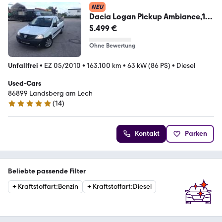
NEU
Dacia Logan Pickup Ambiance,1
HAND
5.499 €
Ohne Bewertung
Unfallfrei
•
EZ 05/2010
•
163.100 km
•
63 kW (86 PS)
•
Diesel
Used-Cars
86899 Landsberg am Lech
(
14
)
5 Sterne
Kontakt
Parken
Beliebte passende Filter
+
Kraftstoffart
:
Benzin
+
Kraftstoffart
:
Diesel