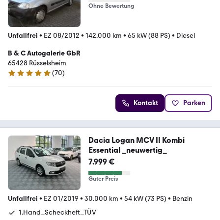
Ohne Bewertung
Unfallfrei
•
EZ 08/2012
•
142.000 km
•
65 kW (88 PS)
•
Diesel
B & C Autogalerie GbR
65428 Rüsselsheim
(
70
)
5 Sterne
Kontakt
Parken
Dacia Logan MCV II Kombi
Essential _neuwertig_
7.999 €
Guter Preis
Unfallfrei
•
EZ 01/2019
•
30.000 km
•
54 kW (73 PS)
•
Benzin
1.Hand_Scheckheft_TÜV