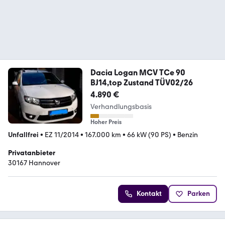
Dacia Logan MCV TCe 90
BJ14,top Zustand TÜV02/26
4.890 €
Verhandlungsbasis
Hoher Preis
Unfallfrei
•
EZ 11/2014
•
167.000 km
•
66 kW (90 PS)
•
Benzin
Privatanbieter
30167 Hannover
Kontakt
Parken