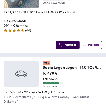
Ohne Bewertung
EZ 11/2008
•
182.300 km
•
55 kW (75 PS)
•
Benzin
FD Auto GmbH
09114 Chemnitz
(
44
)
4.5 Sterne
Kontakt
Parken
NEU
Dacia Logan Logan III 1,0 TCe 90
CVT Black Edition
16.470 €
19% MwSt.
Guter Preis
EZ 09/2024
•
223 km
•
67 kW (91 PS)
•
Benzin
5,6 l/100km (komb.)
•
126 g CO₂/km (komb.)
•
CO₂-Klasse
D (komb.)