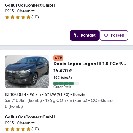
Gallus CarConnect GmbH
09131 Chemnitz
(
10
)
4.8 Sterne
Kontakt
Parken
NEU
Dacia Logan Logan III 1,0 TCe 90
CVT Black Edition
16.470 €
19% MwSt.
Guter Preis
EZ 10/2024
•
96 km
•
67 kW (91 PS)
•
Benzin
5,6 l/100km (komb.)
•
126 g CO₂/km (komb.)
•
CO₂-Klasse
D (komb.)
Gallus CarConnect GmbH
09131 Chemnitz
(
10
)
4.8 Sterne