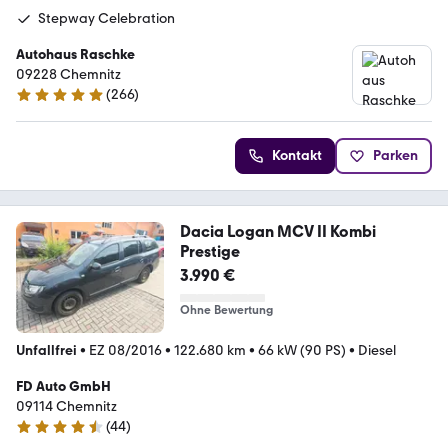
Stepway Celebration
Autohaus Raschke
09228 Chemnitz
(
266
)
4.8 Sterne
Kontakt
Parken
Dacia Logan MCV II Kombi
Prestige
3.990 €
Ohne Bewertung
Unfallfrei
•
EZ 08/2016
•
122.680 km
•
66 kW (90 PS)
•
Diesel
FD Auto GmbH
09114 Chemnitz
(
44
)
4.5 Sterne