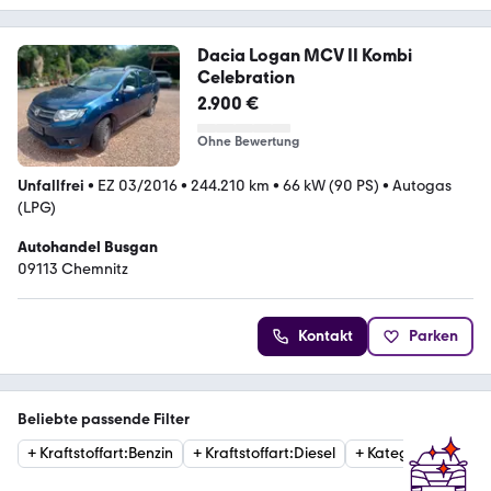
Dacia Logan MCV II Kombi
Celebration
2.900 €
Ohne Bewertung
Unfallfrei
•
EZ 03/2016
•
244.210 km
•
66 kW (90 PS)
•
Autogas
(LPG)
Autohandel Busgan
09113 Chemnitz
Kontakt
Parken
Beliebte passende Filter
+
Kraftstoffart
:
Benzin
+
Kraftstoffart
:
Diesel
+
Kategorie
:
Limous