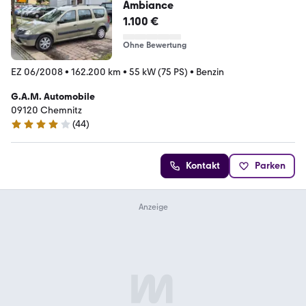
Ambiance
1.100 €
Ohne Bewertung
EZ 06/2008
•
162.200 km
•
55 kW (75 PS)
•
Benzin
G.A.M. Automobile
09120 Chemnitz
(
44
)
4 Sterne
Kontakt
Parken