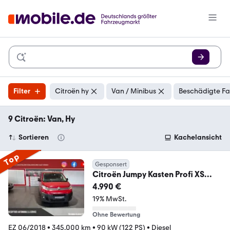
Filter
Citroën hy
Van / Minibus
Beschädigte Fa
9 Citroën: Van, Hy
Sortieren
Kachelansicht
Top
Gesponsert
Citroën Jumpy Kasten Profi XS
*Hydraulische Hebebühne*
4.990 €
19% MwSt.
Ohne Bewertung
EZ 06/2018
•
345.000 km
•
90 kW (122 PS)
•
Diesel