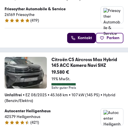
Friesoyther Automobile & Service
26169 Friesoythe
(
419
)
4.8 Sterne
Kontakt
Parken
Citroën C5 Aircross Max Hybrid
145 ACC Kamera Navi SHZ
19.580 €
19% MwSt.
Sehr guter Preis
Unfallfrei
•
EZ 08/2025
•
45.168 km
•
107 kW (145 PS)
•
Hybrid
(Benzin/Elektro)
Autocenter Heiligenhaus
42579 Heiligenhaus
(
421
)
4.5 Sterne