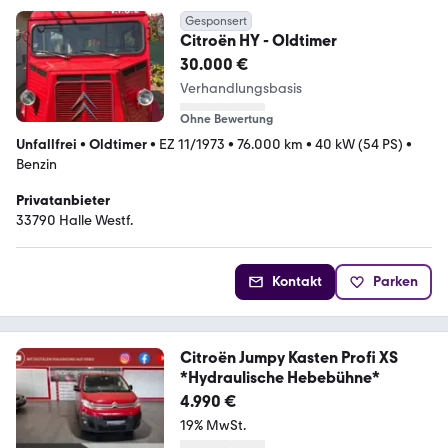
Gesponsert
Citroën HY - Oldtimer
30.000 €
Verhandlungsbasis
Ohne Bewertung
Unfallfrei
•
Oldtimer
•
EZ 11/1973
•
76.000 km
•
40 kW (54 PS)
•
Benzin
Privatanbieter
33790 Halle Westf.
Kontakt
Parken
Citroën Jumpy Kasten Profi XS
*Hydraulische Hebebühne*
4.990 €
19% MwSt.