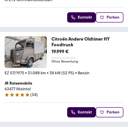
Kontakt
Parken
Citroën Andere Oldtimer HY
Foodtruck
19.999 €
Ohne Bewertung
EZ 07/1975
•
31.088 km
•
38 kW (52 PS)
•
Benzin
JR Reisemobile
63477 Maintal
(
34
)
5 Sterne
Kontakt
Parken