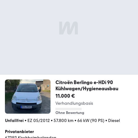
Citroën Berlingo e-HDi 90
Kühlwagen/Hygieneausbau
11.000 €
Verhandlungsbasis
Ohne Bewertung
Unfallfrei
•
EZ 05/2012
•
57.800 km
•
66 kW (90 PS)
•
Diesel
Privatanbieter
67292 Kirchheimbolanden