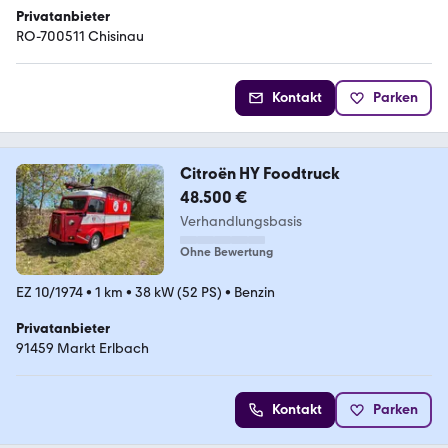
Privatanbieter
RO-700511 Chisinau
Kontakt
Parken
Citroën HY Foodtruck
48.500 €
Verhandlungsbasis
Ohne Bewertung
EZ 10/1974
•
1 km
•
38 kW (52 PS)
•
Benzin
Privatanbieter
91459 Markt Erlbach
Kontakt
Parken