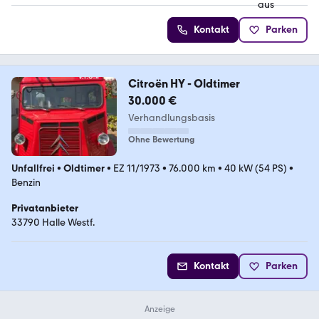
Kontakt
Parken
Citroën HY - Oldtimer
30.000 €
Verhandlungsbasis
Ohne Bewertung
Unfallfrei
•
Oldtimer
•
EZ 11/1973
•
76.000 km
•
40 kW (54 PS)
•
Benzin
Privatanbieter
33790 Halle Westf.
Kontakt
Parken