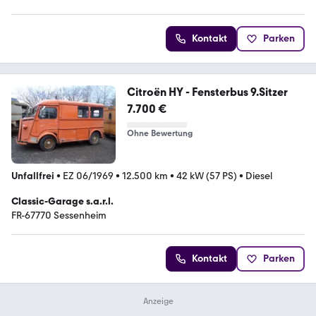
Kontakt
Parken
Citroën HY - Fensterbus 9.Sitzer
7.700 €
Ohne Bewertung
Unfallfrei
•
EZ 06/1969
•
12.500 km
•
42 kW (57 PS)
•
Diesel
Classic-Garage s.a.r.l.
FR-67770 Sessenheim
Kontakt
Parken