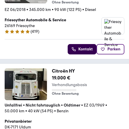
Ohne Bewertung
EZ 06/2018
•
345.000 km
•
90 kW (122 PS)
•
Diesel
Friesoyther Automobile & Service
26169 Friesoythe
(
419
)
4.8 Sterne
Kontakt
Parken
Citroën HY
19.000 €
Verhandlungsbasis
Ohne Bewertung
Unfallfrei
•
Nicht fahrtauglich
•
Oldtimer
•
EZ 03/1969
•
50.000 km
•
40 kW (54 PS)
•
Benzin
Privatanbieter
DK-7171 Uldum