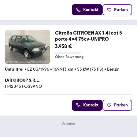
Kontakt
Parken
Citroën CITROEN AX 1.4i cat 5
porte 4x4 75cv-UNIPRO
3.950 €
Ohne Bewertung
Unfallfrei
•
EZ 03/1996
•
169.913 km
•
55 kW (75 PS)
•
Benzin
LVR GROUP S.R.L.
IT-12045 FOSSANO
Kontakt
Parken