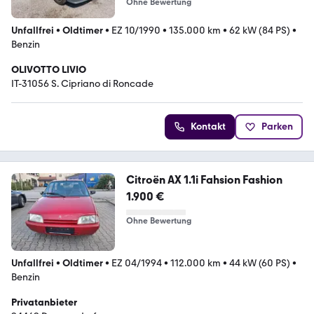
Ohne Bewertung
Unfallfrei
•
Oldtimer
•
EZ 10/1990
•
135.000 km
•
62 kW (84 PS)
•
Benzin
OLIVOTTO LIVIO
IT-31056 S. Cipriano di Roncade
Kontakt
Parken
Citroën AX 1.1i Fahsion Fashion
1.900 €
Ohne Bewertung
Unfallfrei
•
Oldtimer
•
EZ 04/1994
•
112.000 km
•
44 kW (60 PS)
•
Benzin
Privatanbieter