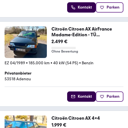
Kontakt
Parken
Citroën Citroen AX AirFrance
Madame-Edition - TÜ...
2.499 €
Ohne Bewertung
EZ 04/1989
•
185.000 km
•
40 kW (54 PS)
•
Benzin
Privatanbieter
53518 Adenau
Kontakt
Parken
Citroën Citroen AX 4x4
1.999 €