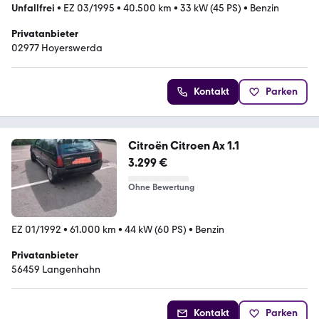
Unfallfrei
•
EZ 03/1995
•
40.500 km
•
33 kW (45 PS)
•
Benzin
Privatanbieter
02977 Hoyerswerda
Kontakt
Parken
Citroën Citroen Ax 1.1
3.299 €
Ohne Bewertung
EZ 01/1992
•
61.000 km
•
44 kW (60 PS)
•
Benzin
Privatanbieter
56459 Langenhahn
Kontakt
Parken