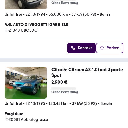
Ohne Bewertung
Unfallfrei
•
EZ 10/1994
•
55.000 km
•
37 kW (50 PS)
•
Benzin
A.G. AUTO DI VEGGETTI GABRIELE
IT-21040 UBOLDO
Kontakt
Parken
Citroën Citroen AX 1.0i cat 3 porte
Spot
2.900 €
Ohne Bewertung
Unfallfrei
•
EZ 10/1995
•
150.451 km
•
37 kW (50 PS)
•
Benzin
Emgi Auto
IT-20081 Abbiategrasso