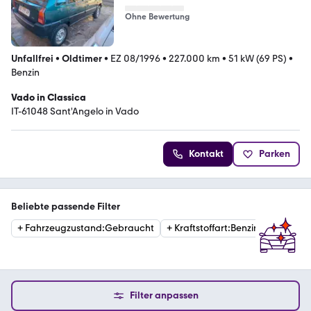
Ohne Bewertung
Unfallfrei
•
Oldtimer
•
EZ 08/1996
•
227.000 km
•
51 kW (69 PS)
•
Benzin
Vado in Classica
IT-61048 Sant'Angelo in Vado
Kontakt
Parken
Beliebte passende Filter
+
Fahrzeugzustand
:
Gebraucht
+
Kraftstoffart
:
Benzin
Filter anpassen