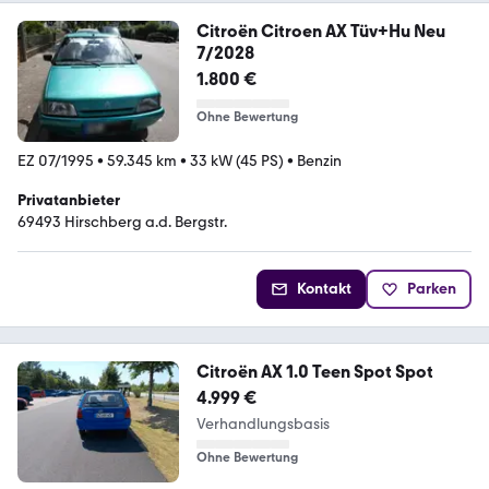
Citroën Citroen AX Tüv+Hu Neu
7/2028
1.800 €
Ohne Bewertung
EZ 07/1995
•
59.345 km
•
33 kW (45 PS)
•
Benzin
Privatanbieter
69493 Hirschberg a.d. Bergstr.
Kontakt
Parken
Citroën AX 1.0 Teen Spot Spot
4.999 €
Verhandlungsbasis
Ohne Bewertung