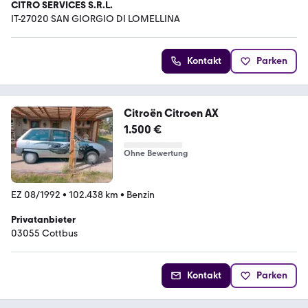
CITRO SERVICES S.R.L.
IT-27020 SAN GIORGIO DI LOMELLINA
Kontakt
Parken
Citroën Citroen AX
1.500 €
Ohne Bewertung
EZ 08/1992
•
102.438 km
•
Benzin
Privatanbieter
03055 Cottbus
Kontakt
Parken