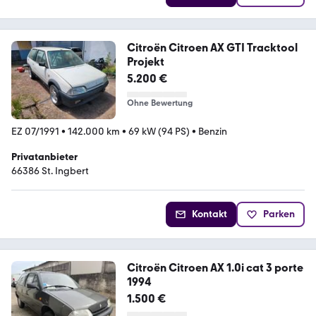
Citroën Citroen AX GTI Tracktool
Projekt
5.200 €
Ohne Bewertung
EZ 07/1991
•
142.000 km
•
69 kW (94 PS)
•
Benzin
Privatanbieter
66386 St. Ingbert
Kontakt
Parken
Citroën Citroen AX 1.0i cat 3 porte
1994
1.500 €