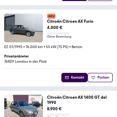
NEU
Citroën Citroen AX Furio
4.000 €
Ohne Bewertung
EZ 01/1995
•
76.000 km
•
55 kW (75 PS)
•
Benzin
Privatanbieter
76829 Landau in der Pfalz
Kontakt
Parken
Citroën Citroen AX 1400 GT del
1990
8.900 €