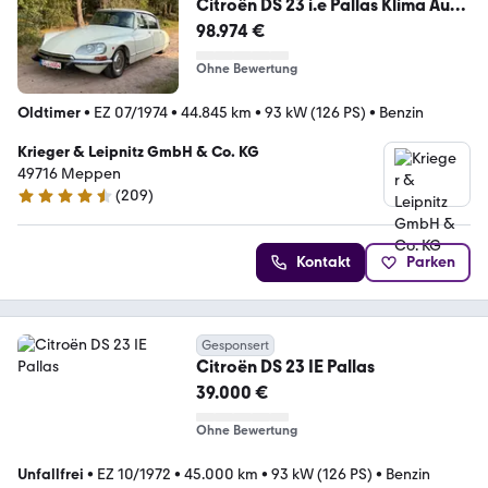
Citroën DS 23 i.e Pallas Klima Aut.
FIVA Card Unikat 1
98.974 €
Ohne Bewertung
Oldtimer
•
EZ 07/1974
•
44.845 km
•
93 kW (126 PS)
•
Benzin
Krieger & Leipnitz GmbH & Co. KG
49716 Meppen
(
209
)
4.7 Sterne
Kontakt
Parken
Gesponsert
Citroën DS 23 IE Pallas
39.000 €
Ohne Bewertung
Unfallfrei
•
EZ 10/1972
•
45.000 km
•
93 kW (126 PS)
•
Benzin