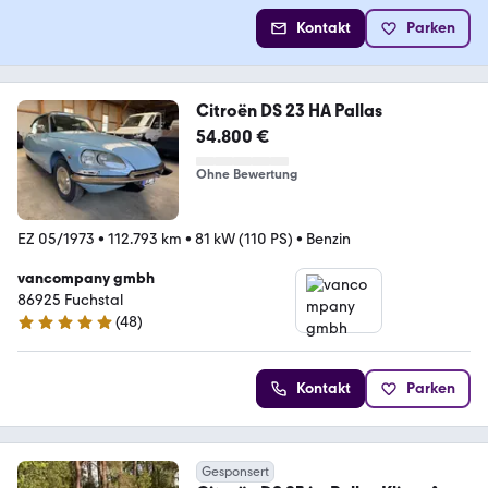
Kontakt
Parken
Citroën DS 23 HA Pallas
54.800 €
Ohne Bewertung
EZ 05/1973
•
112.793 km
•
81 kW (110 PS)
•
Benzin
vancompany gmbh
86925 Fuchstal
(
48
)
5 Sterne
Kontakt
Parken
Gesponsert