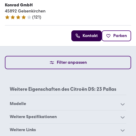
Konrad GmbH
45892 Gelsenkirchen
(
121
)
4.1 Sterne
Kontakt
Parken
Filter anpassen
Weitere Eigenschaften des
Citroën DS: 23 Pallas
Modelle
Citroën 2 CV
Citroën AMI
Weitere Spezifikationen
Citroën AX
Citroën Berlingo
Citroën DS 19
Citroën DS 20
Weitere Links
Citroën BX
Citroën C-Crosser