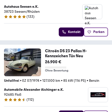
Autohaus Seesen e.K.
38723 Seesen/Rhüden
(
133
)
5 Sterne
Kontakt
Parken
Citroën DS 23 Pallas H-
Kennzeichen Tüv Neu
26.900 €
Ohne Bewertung
Unfallfrei
•
EZ 07/1974
•
127.000 km
•
85 kW (116 PS)
•
Benzin
Automobile Alexander Aichinger e.K.
92685 Floß
(
112
)
4.5 Sterne