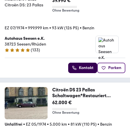
39.990 €
Ohne Bewertung
EZ 07/1974
•
999.999 km
•
93 kW (126 PS)
•
Benzin
Autohaus Seesen e.K.
38723 Seesen/Rhüden
(
133
)
5 Sterne
Kontakt
Parken
Citroën DS 23 Pallas
Schaltwagen*Restauriert
*Faltdach
62.000 €
Ohne Bewertung
Unfallfrei
•
EZ 05/1974
•
5.000 km
•
81 kW (110 PS)
•
Benzin