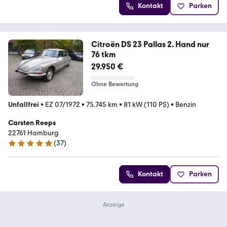
Kontakt
Parken
Citroën DS 23 Pallas 2. Hand nur
76 tkm
29.950 €
Ohne Bewertung
Unfallfrei
•
EZ 07/1972
•
75.745 km
•
81 kW (110 PS)
•
Benzin
Carsten Reeps
22761 Hamburg
(
37
)
5 Sterne
Kontakt
Parken