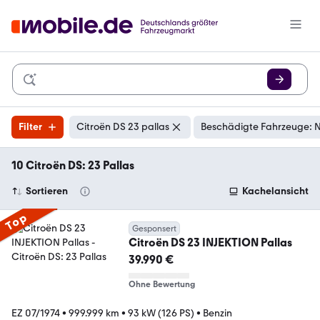
Filter
Citroën DS 23 pallas
Beschädigte Fahrzeuge: N
10 Citroën DS: 23 Pallas
Sortieren
Kachelansicht
Top
Gesponsert
Citroën DS 23 INJEKTION Pallas
39.990 €
Ohne Bewertung
EZ 07/1974
•
999.999 km
•
93 kW (126 PS)
•
Benzin