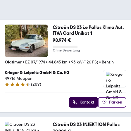
Citroën DS 23 i.e Pallas Klima Aut.
FIVA Card Unikat 1
98.974 €
Ohne Bewertung
Oldtimer
•
EZ 07/1974
•
44.845 km
•
93 kW (126 PS)
•
Benzin
Krieger & Leipnitz GmbH & Co. KG
49716 Meppen
(
209
)
4.7 Sterne
Kontakt
Parken
Citroën DS 23 INJEKTION Pallas