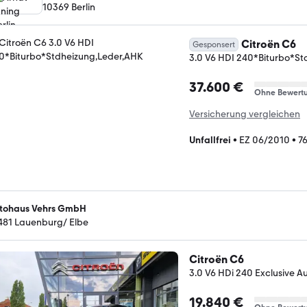
10369 Berlin
Citroën C6
Gesponsert
3.0 V6 HDI 240*Biturbo*St
37.600 €
Ohne Bewert
Versicherung vergleichen
Unfallfrei
•
EZ 06/2010
•
7
tohaus Vehrs GmbH
481 Lauenburg/ Elbe
Citroën C6
3.0 V6 HDi 240 Exclusive A
19.840 €