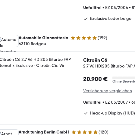
Unfallfrei
•
EZ 05/2006
•
8
Exclusive Leder beige
Automobile Giannattasio
(
199
)
5 Sterne
63110 Rodgau
Citroën C6
2.7 V6 HDi205 Biturbo FAP 
20.900 €
Ohne Bewert
Versicherung vergleichen
Unfallfrei
•
EZ 03/2007
•
6
Head-up Display (HUD)
Arndt tuning Berlin GmbH
(
120
)
5 Sterne