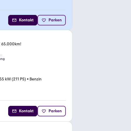
Kontakt
Parken
e" 65.000km!
ung
55 kW (211 PS)
•
Benzin
Kontakt
Parken