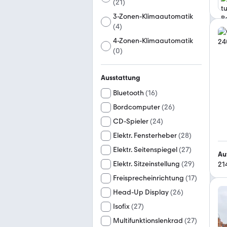
(
21
)
3-Zonen-Klimaautomatik
(
4
)
4-Zonen-Klimaautomatik
(
0
)
Ausstattung
Bluetooth
(
16
)
Bordcomputer
(
26
)
CD-Spieler
(
24
)
Elektr. Fensterheber
(
28
)
Elektr. Seitenspiegel
(
27
)
Au
Elektr. Sitzeinstellung
(
29
)
21
Freisprecheinrichtung
(
17
)
Head-Up Display
(
26
)
Isofix
(
27
)
Multifunktionslenkrad
(
27
)