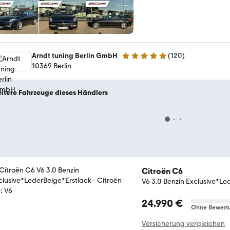
Arndt tuning Berlin GmbH
(
120
)
5 Sterne
10369 Berlin
itere Fahrzeuge dieses Händlers
Citroën C6
V6 3.0 Benzin Exclusive*Le
24.990 €
Ohne Bewert
Versicherung vergleichen