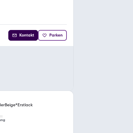
Kontakt
Parken
derBeige*Erstlack
ung