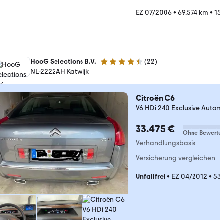
EZ 07/2006
•
69.574 km
•
1
HooG Selections B.V.
(
22
)
4.3 Sterne
NL-2222AH Katwijk
Citroën C6
V6 HDi 240 Exclusive Autom
33.475 €
Ohne Bewert
Verhandlungsbasis
Versicherung vergleichen
Unfallfrei
•
EZ 04/2012
•
5