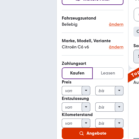
Fahrzeugzustand
Beliebig
ändern
C
Marke, Modell, Variante
So
Citroën C6 v6
ändern
Zahlungsart
To
Kaufen
Leasen
Preis
Erstzulassung
Kilometerstand
Angebote