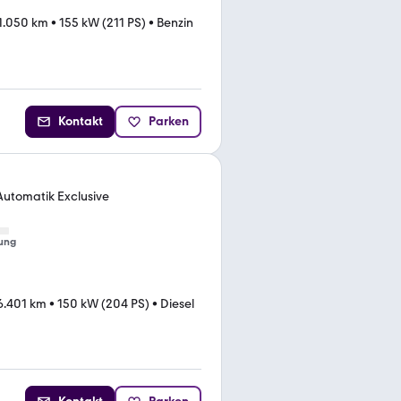
1.050 km
•
155 kW (211 PS)
•
Benzin
Kontakt
Parken
Automatik Exclusive
ung
6.401 km
•
150 kW (204 PS)
•
Diesel