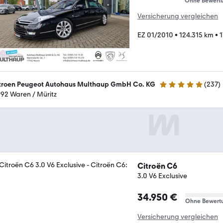
Ohne Bewert
Versicherung vergleichen
EZ 01/2010
•
124.315 km
•
1
troen Peugeot Autohaus Multhaup GmbH Co. KG
(
237
)
4.9 Sterne
192 Waren / Müritz
Citroën C6
3.0 V6 Exclusive
34.950 €
Ohne Bewert
Versicherung vergleichen