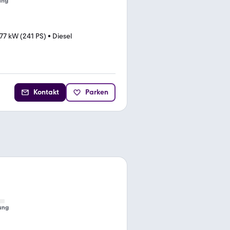
ung
77 kW (241 PS)
•
Diesel
Kontakt
Parken
ung