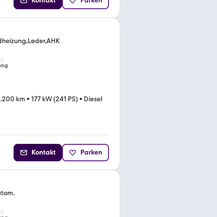
Kontakt
Parken
dheizung,Leder,AHK
ung
6.200 km
•
177 kW (241 PS)
•
Diesel
Kontakt
Parken
utom.