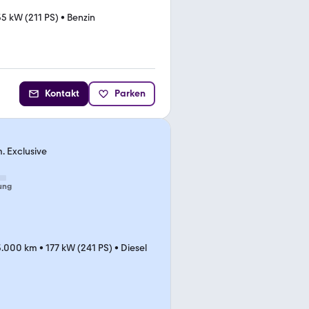
55 kW (211 PS)
•
Benzin
Kontakt
Parken
. Exclusive
ung
3.000 km
•
177 kW (241 PS)
•
Diesel