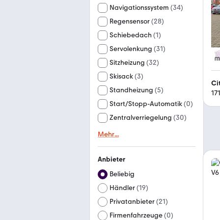
Navigationssystem
(
34
)
Regensensor
(
28
)
Schiebedach
(
1
)
Servolenkung
(
31
)
Sitzheizung
(
32
)
Skisack
(
3
)
Ci
Standheizung
(
5
)
17
Start/Stopp-Automatik
(
0
)
Zentralverriegelung
(
30
)
Mehr
...
Anbieter
Beliebig
Händler
(
19
)
Privatanbieter
(
21
)
Firmenfahrzeuge
(
0
)