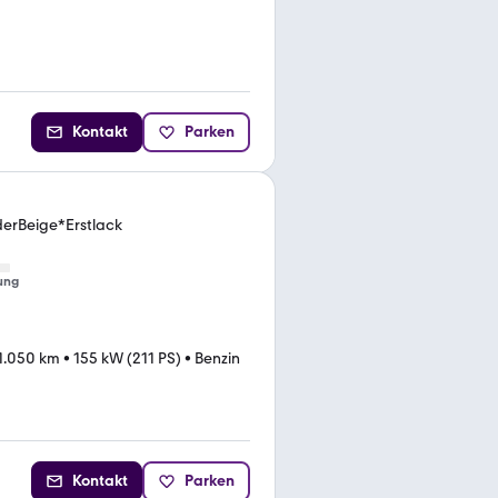
Kontakt
Parken
derBeige*Erstlack
ung
1.050 km
•
155 kW (211 PS)
•
Benzin
Kontakt
Parken