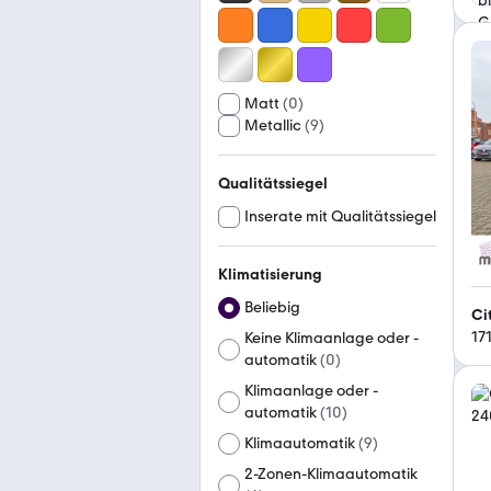
Matt
(
0
)
Metallic
(
9
)
Qualitätssiegel
Inserate mit Qualitätssiegel
Klimatisierung
Beliebig
Ci
17
Keine Klimaanlage oder -
automatik
(
0
)
Klimaanlage oder -
automatik
(
10
)
Klimaautomatik
(
9
)
2-Zonen-Klimaautomatik