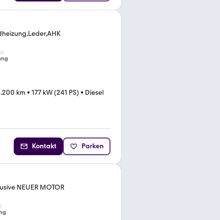
dheizung,Leder,AHK
ung
6.200 km
•
177 kW (241 PS)
•
Diesel
Kontakt
Parken
xclusive NEUER MOTOR
ng