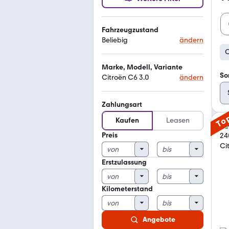
Fahrzeugzustand
Beliebig
ändern
C
Marke, Modell, Variante
So
Citroën C6 3.0
ändern
Zahlungsart
To
Kaufen
Leasen
Preis
Erstzulassung
Kilometerstand
Angebote