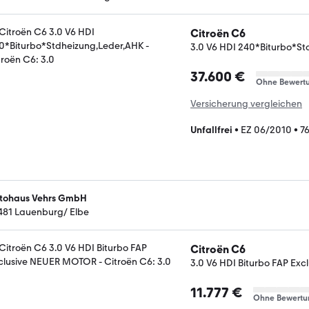
Citroën C6
3.0 V6 HDI 240*Biturbo*St
37.600 €
Ohne Bewert
Versicherung vergleichen
Unfallfrei
•
EZ 06/2010
•
7
tohaus Vehrs GmbH
481 Lauenburg/ Elbe
Citroën C6
3.0 V6 HDI Biturbo FAP E
11.777 €
Ohne Bewertu