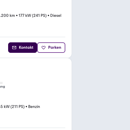
6.200 km
•
177 kW (241 PS)
•
Diesel
Kontakt
Parken
ung
55 kW (211 PS)
•
Benzin