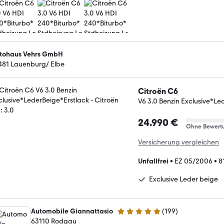
tohaus Vehrs GmbH
481 Lauenburg/ Elbe
Citroën C6
V6 3.0 Benzin Exclusive*Le
24.990 €
Ohne Bewert
Versicherung vergleichen
Unfallfrei
•
EZ 05/2006
•
8
Exclusive Leder beige
Automobile Giannattasio
(
199
)
5 Sterne
63110 Rodgau