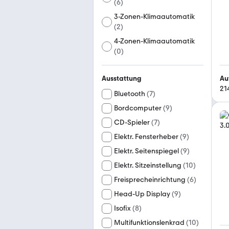
(
6
)
3-Zonen-Klimaautomatik
(
2
)
4-Zonen-Klimaautomatik
(
0
)
Au
Ausstattung
21
Bluetooth
(
7
)
Bordcomputer
(
9
)
CD-Spieler
(
7
)
Elektr. Fensterheber
(
9
)
Elektr. Seitenspiegel
(
9
)
Elektr. Sitzeinstellung
(
10
)
Freisprecheinrichtung
(
6
)
Head-Up Display
(
9
)
Isofix
(
8
)
Multifunktionslenkrad
(
10
)