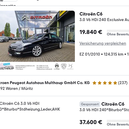
Citroën C6
3.0 V6 HDi 240 Exclusive A
19.840 €
Ohne Bewert
Versicherung vergleichen
EZ 01/2010
•
124.315 km
•
1
troen Peugeot Autohaus Multhaup GmbH Co. KG
(
237
)
4.9 Sterne
192 Waren / Müritz
Citroën C6
Gesponsert
3.0 V6 HDI 240*Biturbo*St
37.600 €
Ohne Bewert