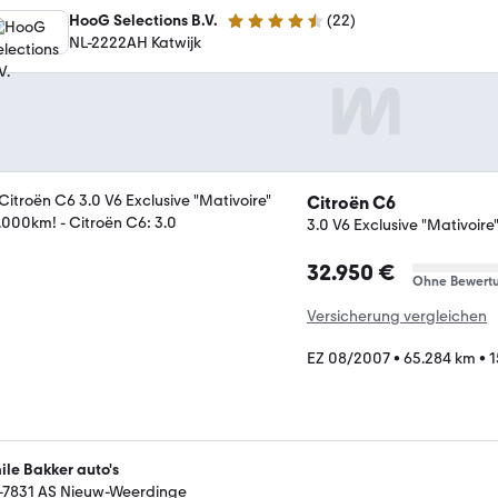
HooG Selections B.V.
(
22
)
4.3 Sterne
NL-2222AH Katwijk
Citroën C6
3.0 V6 Exclusive "Mativoir
32.950 €
Ohne Bewert
Versicherung vergleichen
EZ 08/2007
•
65.284 km
•
1
ile Bakker auto's
-7831 AS Nieuw-Weerdinge