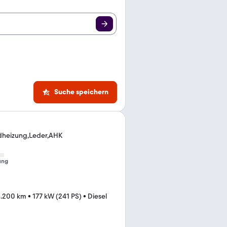
Suche speichern
dheizung,Leder,AHK
ung
6.200 km
•
177 kW (241 PS)
•
Diesel