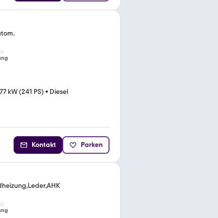
utom.
ung
77 kW (241 PS)
•
Diesel
Kontakt
Parken
dheizung,Leder,AHK
ung