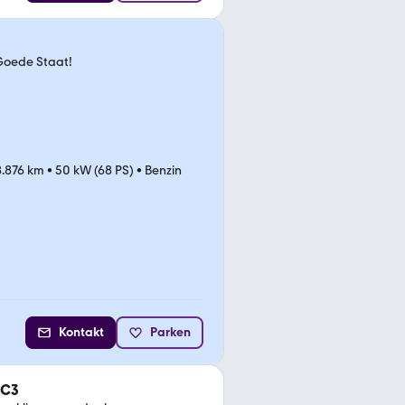
 Goede Staat!
.876 km
•
50 kW (68 PS)
•
Benzin
Kontakt
Parken
 C3