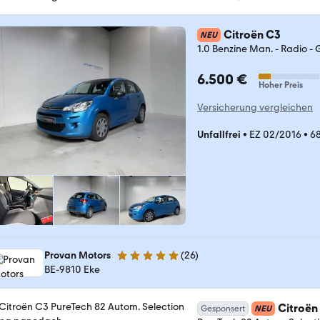
Citroën C3
NEU
1.0 Benzine Man. - Radio -
6.500 €
Hoher Preis
Versicherung vergleichen
Unfallfrei
•
EZ 02/2016
•
68
Provan Motors
(
26
)
5 Sterne
BE-9810 Eke
Citroën
Gesponsert
NEU