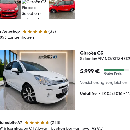
r Autoshop
(
35
)
4.8 Sterne
853 Langenhagen
Citroën C3
Selection *PANO/SITZHEI
5.999 €
Guter Preis
Versicherung vergleichen
Unfallfrei
•
EZ 03/2016
•
11
tomobile A7
(
288
)
4.7 Sterne
916 Isernhagen OT Altwarmbüchen bei Hannover A2/A7