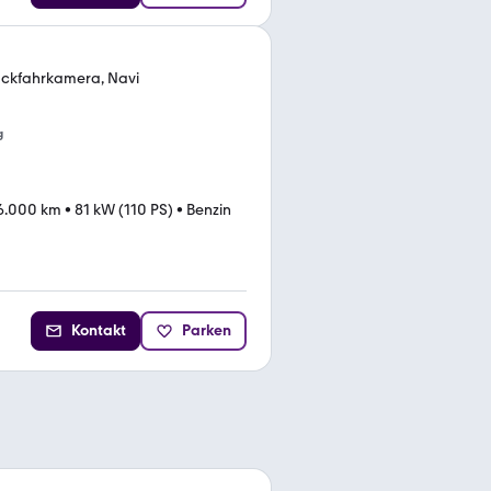
Rückfahrkamera, Navi
g
6.000 km
•
81 kW (110 PS)
•
Benzin
Kontakt
Parken