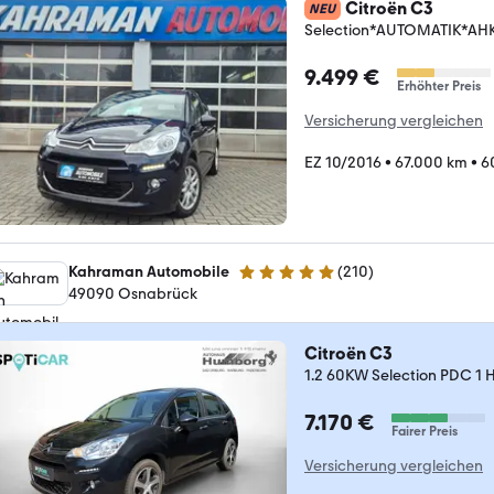
Citroën C3
NEU
Selection*AUTOMATIK*A
9.499 €
Erhöhter Preis
Versicherung vergleichen
EZ 10/2016
•
67.000 km
•
6
Kahraman Automobile
(
210
)
4.8 Sterne
49090 Osnabrück
Citroën C3
1.2 60KW Selection PDC 1 
7.170 €
Fairer Preis
Versicherung vergleichen