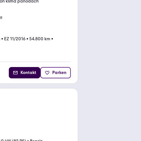
ion klima panodach
ng
n
•
EZ 11/2016
•
54.800 km
•
Kontakt
Parken