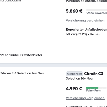
PureTech 82 Autom. Select
5.860 €
Ohne Bewertu
Versicherung vergleichen
Reparierter Unfallschade
60 kW (82 PS)
•
Benzin
199 Karlsruhe, Privatanbieter
Citroën C3
Gesponsert
Selection Tüv Neu
4.990 €
Fairer Preis
Versicherung vergleichen