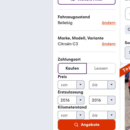
Fahrzeugzustand
Beliebig
ändern
C
Marke, Modell, Variante
So
Citroën C3
ändern
Zahlungsart
To
Kaufen
Leasen
Preis
Erstzulassung
Kilometerstand
Angebote