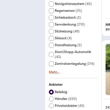
Navigationssystem
(
40
)
Regensensor
(
25
)
Schiebedach
(
2
)
Servolenkung
(
210
)
MM
89
Sitzheizung
(
48
)
Skisack
(
4
)
Standheizung
(
2
)
Start/Stopp-Automatik
(
43
)
Zentralverriegelung
(
214
)
Mehr
...
Anbieter
Beliebig
Händler
(
220
)
Privatanbieter
(
42
)
24