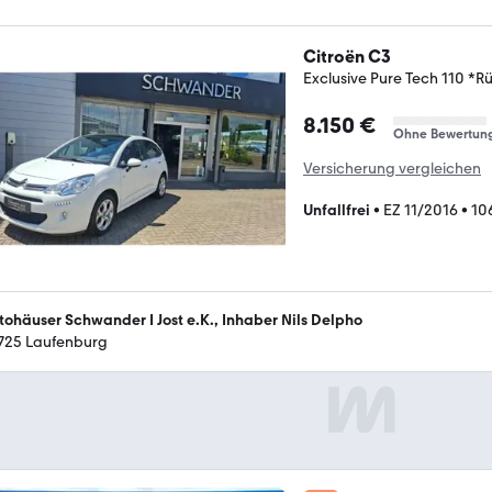
Citroën C3
Exclusive Pure Tech 110 *
8.150 €
Ohne Bewertun
Versicherung vergleichen
Unfallfrei
•
EZ 11/2016
•
10
tohäuser Schwander I Jost e.K., Inhaber Nils Delpho
725 Laufenburg