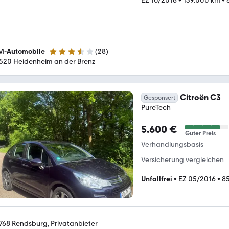
EZ 10/2016
•
139.000 km
•
-Automobile
(
28
)
3.3 Sterne
520 Heidenheim an der Brenz
Citroën C3
Gesponsert
PureTech
5.600 €
Guter Preis
Verhandlungsbasis
Versicherung vergleichen
Unfallfrei
•
EZ 05/2016
•
8
768 Rendsburg, Privatanbieter