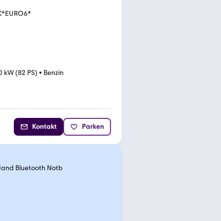
HK*EURO6*
0 kW (82 PS)
•
Benzin
Kontakt
Parken
Hand Bluetooth Notb