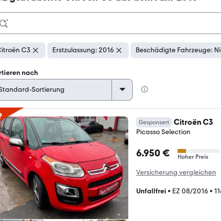
itroën C3
Erstzulassung: 2016
Beschädigte Fahrzeuge: Ni
rtieren nach
p
Citroën C3
Gesponsert
Picasso Selection
6.950 €
Hoher Preis
Versicherung vergleichen
Unfallfrei
•
EZ 08/2016
•
1