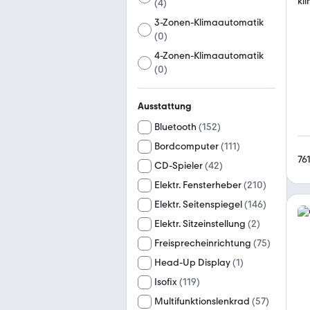
(
4
)
3-Zonen-Klimaautomatik
(
0
)
4-Zonen-Klimaautomatik
(
0
)
Ausstattung
Bluetooth
(
152
)
Bordcomputer
(
111
)
76
CD-Spieler
(
42
)
Elektr. Fensterheber
(
210
)
Elektr. Seitenspiegel
(
146
)
Elektr. Sitzeinstellung
(
2
)
Freisprecheinrichtung
(
75
)
Head-Up Display
(
1
)
Isofix
(
119
)
Multifunktionslenkrad
(
57
)