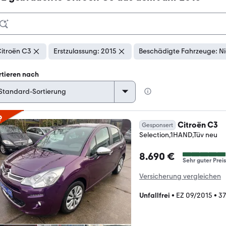
itroën C3
Erstzulassung: 2015
Beschädigte Fahrzeuge: Ni
rtieren nach
p
Citroën C3
Gesponsert
Selection,1HAND,Tüv neu
8.690 €
Sehr guter Preis
Versicherung vergleichen
Unfallfrei
•
EZ 09/2015
•
37