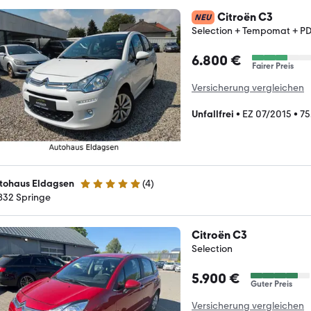
Citroën C3
NEU
Selection + Tempomat + PD
6.800 €
Fairer Preis
Versicherung vergleichen
Unfallfrei
•
EZ 07/2015
•
75
tohaus Eldagsen
(
4
)
5 Sterne
832 Springe
Citroën C3
Selection
5.900 €
Guter Preis
Versicherung vergleichen