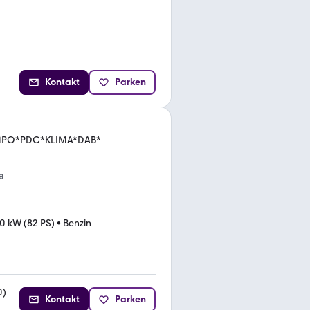
Kontakt
Parken
*TEMPO*PDC*KLIMA*DAB*
g
0 kW (82 PS)
•
Benzin
0
)
Kontakt
Parken