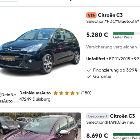
Citroën C3
NEU
Selection*PDC*Bluetooth
5.280 €
Guter Preis
Versicherung vergleichen
Unfallfrei
•
EZ 11/2015
•
99
Finanzierung ab 3,99%
Garantie
DeinNeuesAuto
(
180
)
4.7 Sterne
47249 Duisburg
Citroën C3
Gesponsert
Selection,1HAND,Tüv neu
8.690 €
Sehr guter Preis