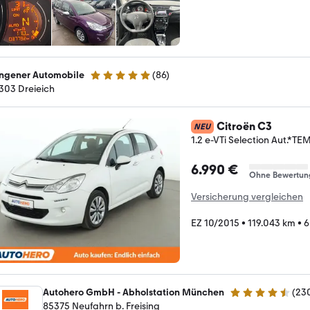
ngener Automobile
(
86
)
4.8 Sterne
303 Dreieich
Citroën C3
NEU
1.2 e-VTi Selection Aut.
6.990 €
Ohne Bewertun
Versicherung vergleichen
EZ 10/2015
•
119.043 km
•
6
Autohero GmbH - Abholstation München
(
23
4.4 Sterne
85375 Neufahrn b. Freising