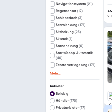
Navigationssystem
(
21
)
Regensensor
(
17
)
A&
90
Schiebedach
(
3
)
Servolenkung
(
171
)
Sitzheizung
(
23
)
Skisack
(
1
)
Standheizung
(
0
)
Start/Stopp-Automatik
(
40
)
Zentralverriegelung
(
171
)
Mehr
...
Anbieter
Beliebig
Händler
(
175
)
Privatanbieter
(
17
)