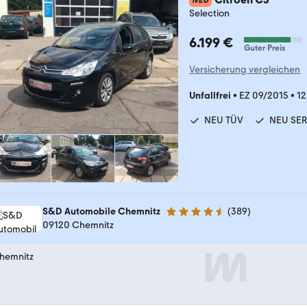
NEU
Selection
6.199 €
Guter Preis
Versicherung vergleichen
Unfallfrei
•
EZ 09/2015
•
12
NEU TÜV
NEU SE
S&D Automobile Chemnitz
(
389
)
4.7 Sterne
09120 Chemnitz