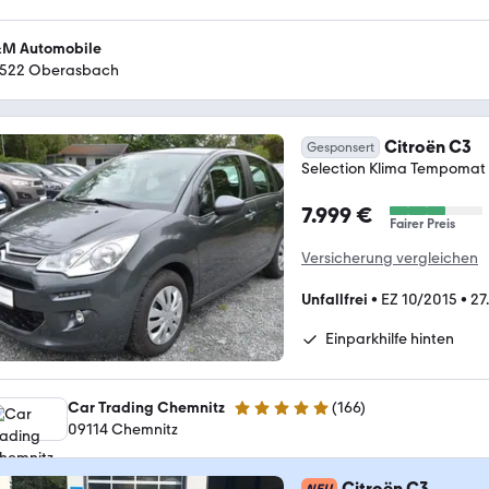
M Automobile
522 Oberasbach
Citroën C3
Gesponsert
Selection Klima Tempomat 
7.999 €
Fairer Preis
Versicherung vergleichen
Unfallfrei
•
EZ 10/2015
•
27
Einparkhilfe hinten
Car Trading Chemnitz
(
166
)
5 Sterne
09114 Chemnitz
Citroën C3