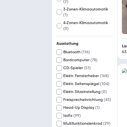
(
2
)
3-Zonen-Klimaautomatik
(
1
)
4-Zonen-Klimaautomatik
(
0
)
Ausstattung
La
63
Bluetooth
(
116
)
Bordcomputer
(
78
)
CD-Spieler
(
51
)
Elektr. Fensterheber
(
168
)
Elektr. Seitenspiegel
(
104
)
Elektr. Sitzeinstellung
(
0
)
Freisprecheinrichtung
(
43
)
Head-Up Display
(
1
)
Isofix
(
99
)
Multifunktionslenkrad
(
29
)