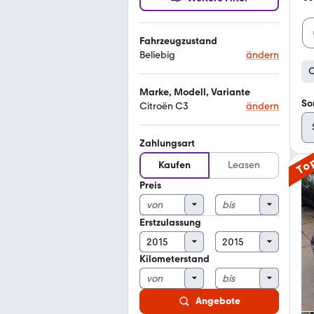
Fahrzeugzustand
Beliebig
ändern
C
Marke, Modell, Variante
So
Citroën C3
ändern
Zahlungsart
To
Kaufen
Leasen
Preis
Erstzulassung
Kilometerstand
Angebote