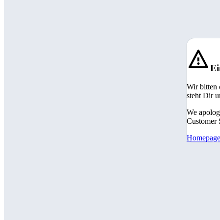
Ei
Wir bitten
steht Dir 
We apologi
Customer S
Homepag