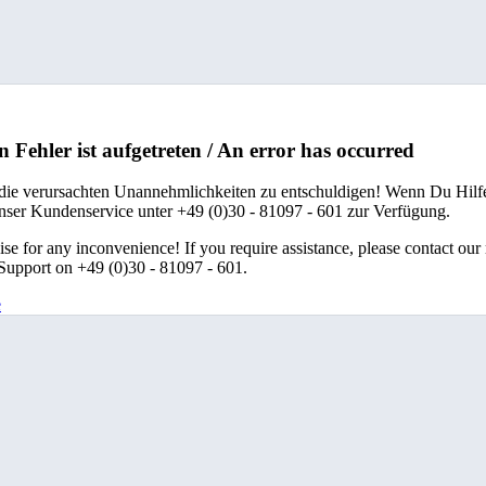
n Fehler ist aufgetreten / An error has occurred
 die verursachten Unannehmlichkeiten zu entschuldigen! Wenn Du Hilfe
unser Kundenservice unter +49 (0)30 - 81097 - 601 zur Verfügung.
se for any inconvenience! If you require assistance, please contact our
upport on +49 (0)30 - 81097 - 601.
e