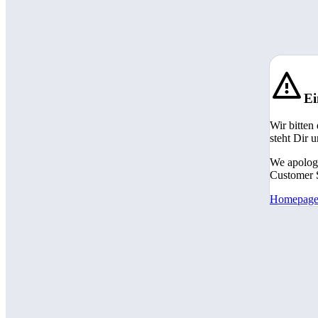
Ei
Wir bitten
steht Dir 
We apologi
Customer S
Homepag