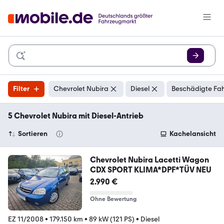
Filter
Chevrolet Nubira
Diesel
Beschädigte Fah
5 Chevrolet Nubira mit Diesel-Antrieb
Sortieren
Kachelansicht
Chevrolet Nubira Lacetti Wagon
CDX SPORT KLIMA*DPF*TÜV NEU
2.990 €
Ohne Bewertung
EZ 11/2008
•
179.150 km
•
89 kW (121 PS)
•
Diesel