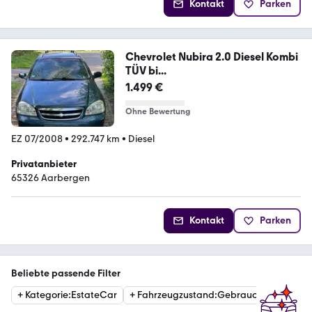
Kontakt
Parken
Chevrolet Nubira 2.0 Diesel Kombi
TÜV bi...
1.499 €
Ohne Bewertung
EZ 07/2008
•
292.747 km
•
Diesel
Privatanbieter
65326 Aarbergen
Kontakt
Parken
Beliebte passende Filter
+
Kategorie
:
EstateCar
+
Fahrzeugzustand
:
Gebraucht