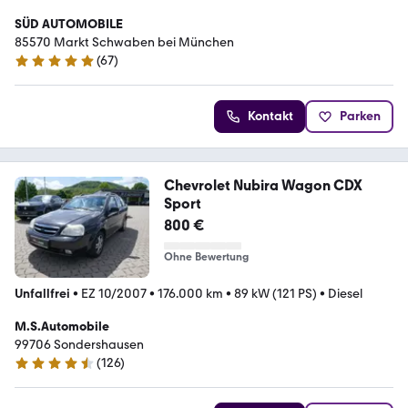
SÜD AUTOMOBILE
85570 Markt Schwaben bei München
(
67
)
5 Sterne
Kontakt
Parken
Chevrolet Nubira Wagon CDX
Sport
800 €
Ohne Bewertung
Unfallfrei
•
EZ 10/2007
•
176.000 km
•
89 kW (121 PS)
•
Diesel
M.S.Automobile
99706 Sondershausen
(
126
)
4.6 Sterne