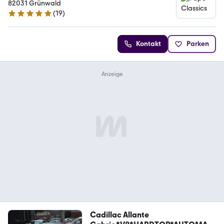
82031 Grünwald
(
19
)
5 Sterne
Kontakt
Parken
Cadillac Allante