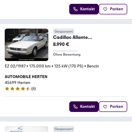
Kontakt
Parken
Gesponsert
Cadillac Allante
Cabrio*V8*HARDTOP*AUTOMATI
8.990 €
K*KLIMA*LEDER*
Ohne Bewertung
EZ 02/1987
•
175.000 km
•
125 kW (170 PS)
•
Benzin
AUTOMOBILE HERTEN
45699 Herten
(
6
)
4.6 Sterne
Kontakt
Parken
Gesponsert