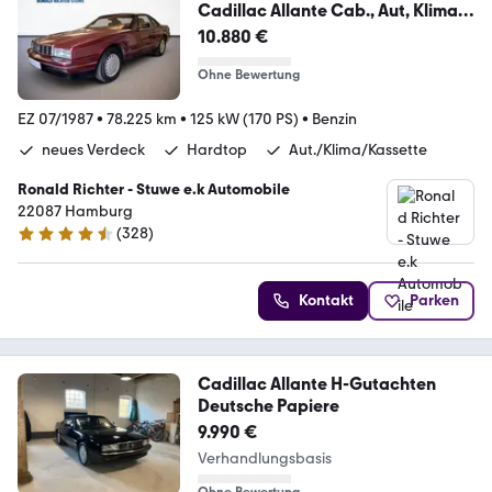
Cadillac Allante Cab., Aut, Klima,
Leder, neues Verdeck
10.880 €
Ohne Bewertung
EZ 07/1987
•
78.225 km
•
125 kW (170 PS)
•
Benzin
neues Verdeck
Hardtop
Aut./Klima/Kassette
Ronald Richter - Stuwe e.k Automobile
22087 Hamburg
(
328
)
4.6 Sterne
Kontakt
Parken
Cadillac Allante H-Gutachten
Deutsche Papiere
9.990 €
Verhandlungsbasis