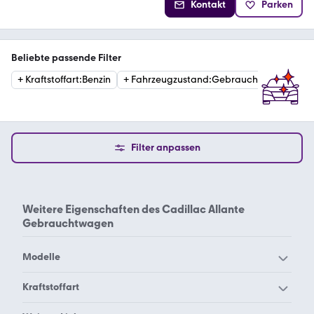
Kontakt
Parken
Beliebte passende Filter
+
Kraftstoffart
:
Benzin
+
Fahrzeugzustand
:
Gebraucht
+
Getrie
Filter anpassen
Weitere Eigenschaften des
Cadillac Allante
Gebrauchtwagen
Modelle
Cadillac ATS
Cadillac BLS
Kraftstoffart
Cadillac CT5
Cadillac CT6
Cadillac Allante Benzin