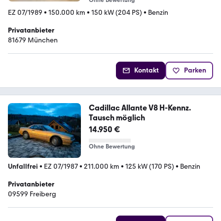
Ohne Bewertung
EZ 07/1989
•
150.000 km
•
150 kW (204 PS)
•
Benzin
Privatanbieter
81679 München
Kontakt
Parken
Cadillac Allante V8 H-Kennz.
Tausch möglich
14.950 €
Ohne Bewertung
Unfallfrei
•
EZ 07/1987
•
211.000 km
•
125 kW (170 PS)
•
Benzin
Privatanbieter
09599 Freiberg