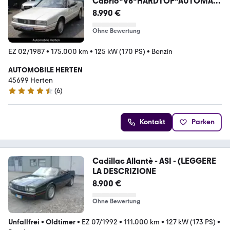
Cabrio*V8*HARDTOP*AUTOMATI
K*KLIMA*LEDER*
8.990 €
Ohne Bewertung
EZ 02/1987
•
175.000 km
•
125 kW (170 PS)
•
Benzin
AUTOMOBILE HERTEN
45699 Herten
(
6
)
4.6 Sterne
Kontakt
Parken
Cadillac Allantè - ASI - (LEGGERE
LA DESCRIZIONE
8.900 €
Ohne Bewertung
Unfallfrei
•
Oldtimer
•
EZ 07/1992
•
111.000 km
•
127 kW (173 PS)
•