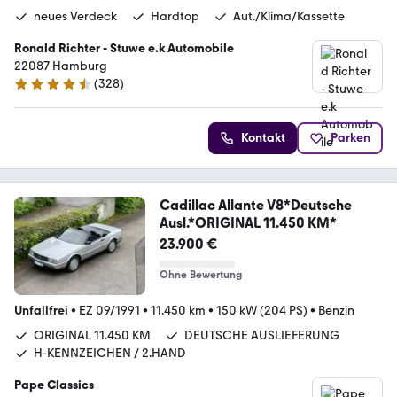
neues Verdeck
Hardtop
Aut./Klima/Kassette
Ronald Richter - Stuwe e.k Automobile
22087 Hamburg
(
328
)
4.6 Sterne
Kontakt
Parken
Cadillac Allante V8*Deutsche
Ausl.*ORIGINAL 11.450 KM*
23.900 €
Ohne Bewertung
Unfallfrei
•
EZ 09/1991
•
11.450 km
•
150 kW (204 PS)
•
Benzin
ORIGINAL 11.450 KM
DEUTSCHE AUSLIEFERUNG
H-KENNZEICHEN / 2.HAND
Pape Classics