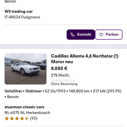
Benzin
WS trading car
IT-48034 Fusignano
Kontakt
Parken
Cadillac Allante 4,6 Northstar (!)
Motor neu
8.000 €
21% MwSt.
Ohne Bewertung
Unfallfrei
•
Oldtimer
•
EZ 06/1993
•
148.800 km
•
217 kW (295 PS)
•
Benzin
stuurman classic cars
NL-6075 NL Herkenbosch
(
93
)
4.5 Sterne