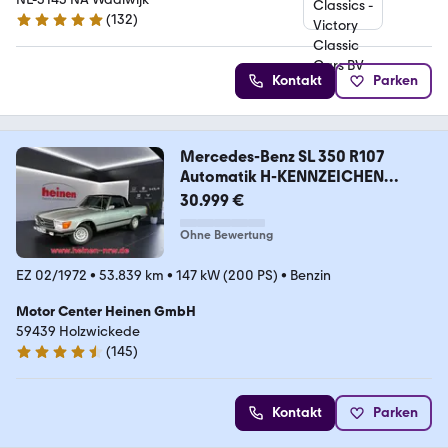
(
132
)
5 Sterne
Kontakt
Parken
Mercedes-Benz SL 350 R107
Automatik H-KENNZEICHEN
RADIO
30.999 €
Ohne Bewertung
EZ 02/1972
•
53.839 km
•
147 kW (200 PS)
•
Benzin
Motor Center Heinen GmbH
59439 Holzwickede
(
145
)
4.5 Sterne
Kontakt
Parken