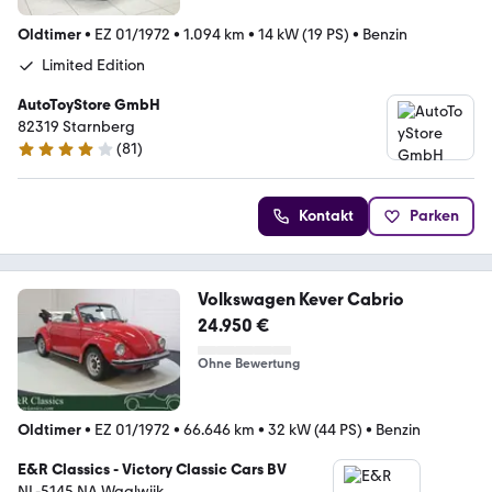
Oldtimer
•
EZ 01/1972
•
1.094 km
•
14 kW (19 PS)
•
Benzin
Limited Edition
AutoToyStore GmbH
82319 Starnberg
(
81
)
4 Sterne
Kontakt
Parken
Volkswagen Kever Cabrio
24.950 €
Ohne Bewertung
Oldtimer
•
EZ 01/1972
•
66.646 km
•
32 kW (44 PS)
•
Benzin
E&R Classics - Victory Classic Cars BV
NL-5145 NA Waalwijk