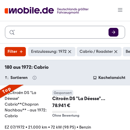
Filter
Erstzulassung: 1972
Cabrio / Roadster
Be
180 aus 1972: Cabrio
Sortieren
Kachelansicht
Top
Gesponsert
Citroën DS "La Déesse"
Cabrio**Chapron Nachbau**
78.941 €
Ohne Bewertung
EZ 07/1972
•
21.000 km
•
72 kW (98 PS)
•
Benzin