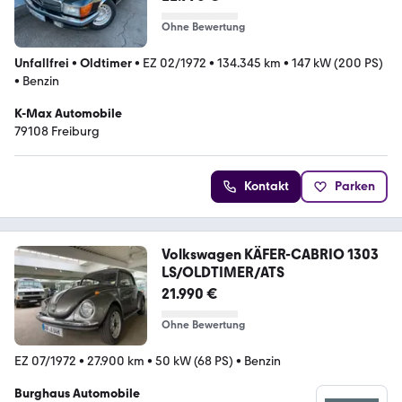
Ohne Bewertung
Unfallfrei
•
Oldtimer
•
EZ 02/1972
•
134.345 km
•
147 kW (200 PS)
•
Benzin
K-Max Automobile
79108 Freiburg
Kontakt
Parken
Volkswagen KÄFER-CABRIO 1303
LS/OLDTIMER/ATS
21.990 €
Ohne Bewertung
EZ 07/1972
•
27.900 km
•
50 kW (68 PS)
•
Benzin
Burghaus Automobile