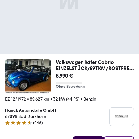
Volkswagen Käfer Cabrio
EINZELSTÜCK/89TKM/ROSTFREI/
SAMMLER
8.990 €
Ohne Bewertung
EZ 12/1972
•
89.627 km
•
32 kW (44 PS)
•
Benzin
Hauck Automobile GmbH
67098 Bad Dürkheim
(
446
)
4.4 Sterne