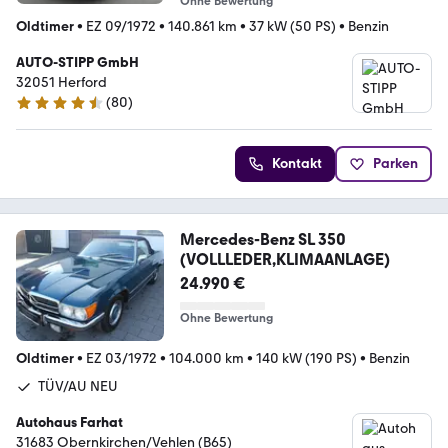
Ohne Bewertung
Oldtimer
•
EZ 09/1972
•
140.861 km
•
37 kW (50 PS)
•
Benzin
AUTO-STIPP GmbH
32051 Herford
(
80
)
4.3 Sterne
Kontakt
Parken
Mercedes-Benz SL 350
(VOLLLEDER,KLIMAANLAGE)
24.990 €
Ohne Bewertung
Oldtimer
•
EZ 03/1972
•
104.000 km
•
140 kW (190 PS)
•
Benzin
TÜV/AU NEU
Autohaus Farhat
31683 Obernkirchen/Vehlen (B65)