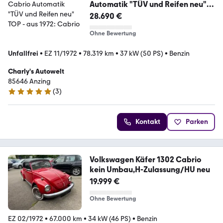
Automatik "TÜV und Reifen neu"
TOP
28.690 €
Ohne Bewertung
Unfallfrei
•
EZ 11/1972
•
78.319 km
•
37 kW (50 PS)
•
Benzin
Charly's Autowelt
85646 Anzing
(
3
)
4.9 Sterne
Kontakt
Parken
Volkswagen Käfer 1302 Cabrio
kein Umbau,H-Zulassung/HU neu
19.999 €
Ohne Bewertung
EZ 02/1972
•
67.000 km
•
34 kW (46 PS)
•
Benzin