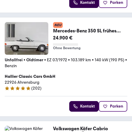
Kontakt
Parken
NEU
Mercedes-Benz 350 SL frühes
schönes Modell mit wenig KM !
24.900 €
Ohne Bewertung
Unfallfrei
•
Oldtimer
•
EZ 07/1972
•
103.189 km
•
140 kW (190 PS)
•
Benzin
Hallier Classic Cars GmbH
22926 Ahrensburg
(
202
)
4.9 Sterne
Kontakt
Parken
Volkswagen Käfer Cabrio