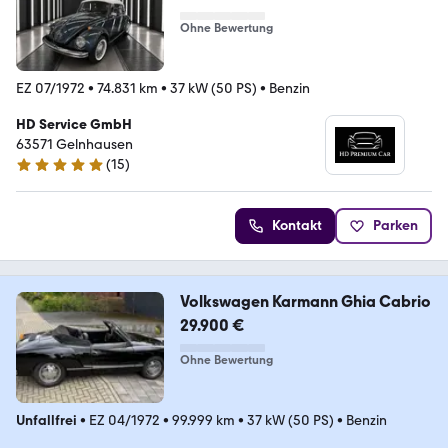
Ohne Bewertung
EZ 07/1972
•
74.831 km
•
37 kW (50 PS)
•
Benzin
HD Service GmbH
63571 Gelnhausen
(
15
)
5 Sterne
Kontakt
Parken
Volkswagen Karmann Ghia Cabrio
29.900 €
Ohne Bewertung
Unfallfrei
•
EZ 04/1972
•
99.999 km
•
37 kW (50 PS)
•
Benzin