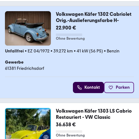
Volkswagen Käfer 1302 Cabriolet
Orig.-Auslieferungsfarbe H-
22.900 €
Ohne Bewertung
Unfallfrei
•
EZ 04/1972
•
39.272 km
•
41 kW (56 PS)
•
Benzin
Gewerbe
61381 Friedrichsdorf
Kontakt
Parken
Volkswagen Käfer 1303 LS Cabrio
Restauriert - VW Classic
36.638 €
Ohne Bewertung