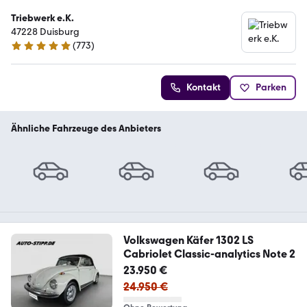
Triebwerk e.K.
47228 Duisburg
(
773
)
4.9 Sterne
Kontakt
Parken
Ähnliche Fahrzeuge des Anbieters
Volkswagen Käfer 1302 LS
Cabriolet Classic-analytics Note 2
23.950 €
24.950 €