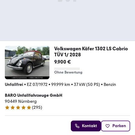
Volkswagen Käfer 1302 LS Cabrio
TÜV 1/ 2028
9.900 €
Ohne Bewertung
Unfallfrei
•
EZ 07/1972
•
99.999 km
•
37 kW (50 PS)
•
Benzin
BARO Unfallfahrzeuge GmbH
90449 Nürnberg
(
295
)
5 Sterne
Kontakt
Parken