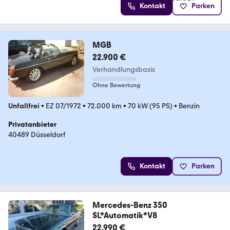
Kontakt
Parken
MGB
22.900 €
Verhandlungsbasis
Ohne Bewertung
Unfallfrei
•
EZ 07/1972
•
72.000 km
•
70 kW (95 PS)
•
Benzin
Privatanbieter
40489 Düsseldorf
Kontakt
Parken
Mercedes-Benz 350
SL*Automatik*V8
22.990 €