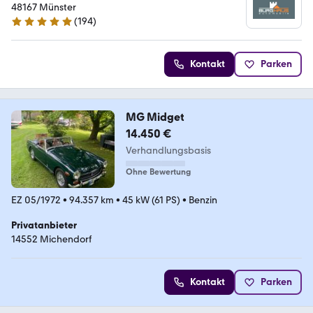
48167 Münster
(
194
)
4.8 Sterne
Kontakt
Parken
MG Midget
14.450 €
Verhandlungsbasis
Ohne Bewertung
EZ 05/1972
•
94.357 km
•
45 kW (61 PS)
•
Benzin
Privatanbieter
14552 Michendorf
Kontakt
Parken