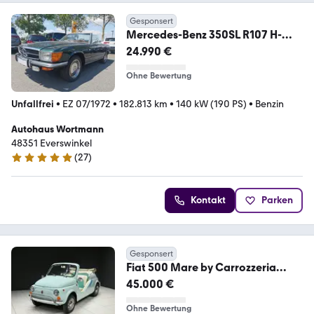
Gesponsert
Mercedes-Benz 350SL R107 H-
Kennzeichen
24.990 €
Ohne Bewertung
Unfallfrei
•
EZ 07/1972
•
182.813 km
•
140 kW (190 PS)
•
Benzin
Autohaus Wortmann
48351 Everswinkel
(
27
)
5 Sterne
Kontakt
Parken
Gesponsert
Fiat 500 Mare by Carrozzeria
Holiday *H-Kennzeichen*
45.000 €
Ohne Bewertung