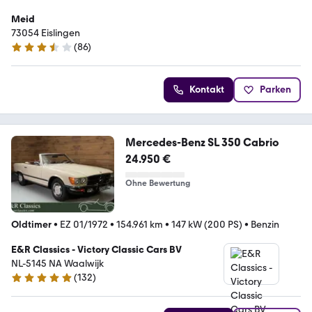
Meid
73054 ­­Eislingen
(
86
)
3.7 Sterne
Kontakt
Parken
Mercedes-Benz SL 350 Cabrio
24.950 €
Ohne Bewertung
Oldtimer
•
EZ 01/1972
•
154.961 km
•
147 kW (200 PS)
•
Benzin
E&R Classics - Victory Classic Cars BV
NL-5145 NA Waalwijk
(
132
)
5 Sterne