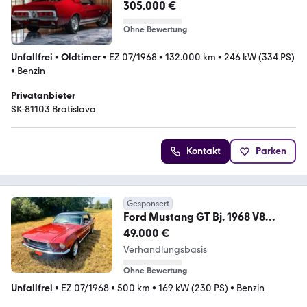
king of road
305.000 €
Ohne Bewertung
Unfallfrei
•
Oldtimer
•
EZ 07/1968
•
132.000 km
•
246 kW (334 PS)
•
Benzin
Privatanbieter
SK-81103 Bratislava
Kontakt
Parken
Gesponsert
Ford Mustang GT Bj. 1968 V8
Motor NEU
49.000 €
Verhandlungsbasis
Ohne Bewertung
Unfallfrei
•
EZ 07/1968
•
500 km
•
169 kW (230 PS)
•
Benzin