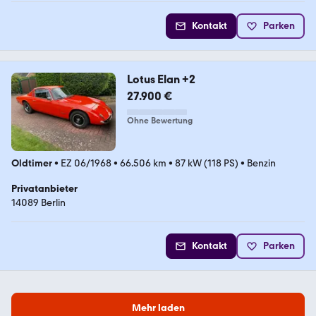
Kontakt
Parken
Lotus Elan +2
27.900 €
Ohne Bewertung
Oldtimer
•
EZ 06/1968
•
66.506 km
•
87 kW (118 PS)
•
Benzin
Privatanbieter
14089 Berlin
Kontakt
Parken
Mehr laden