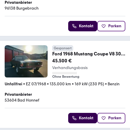
Privatanbieter
96138 Burgebrach
Kontakt
Parken
Gesponsert
Ford 1968 Mustang Coupe V8 302
5.0L
45.500 €
Verhandlungsbasis
Ohne Bewertung
Unfallfrei
•
EZ 07/1968
•
135.000 km
•
169 kW (230 PS)
•
Benzin
Privatanbieter
53604 Bad Honnef
Kontakt
Parken