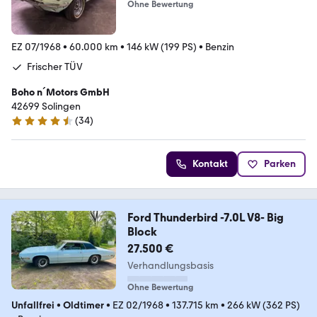
Ohne Bewertung
EZ 07/1968
•
60.000 km
•
146 kW (199 PS)
•
Benzin
Frischer TÜV
Boho n´Motors GmbH
42699 Solingen
(
34
)
4.7 Sterne
Kontakt
Parken
Ford Thunderbird -7.0L V8- Big
Block
27.500 €
Verhandlungsbasis
Ohne Bewertung
Unfallfrei
•
Oldtimer
•
EZ 02/1968
•
137.715 km
•
266 kW (362 PS)