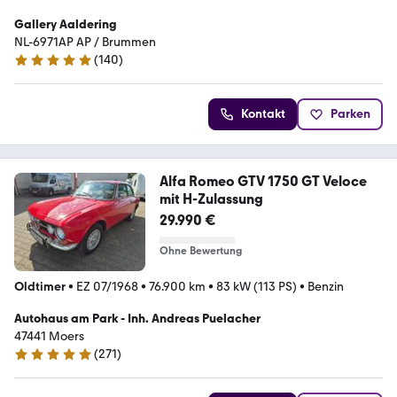
Gallery Aaldering
NL-6971AP AP / Brummen
(
140
)
4.8 Sterne
Kontakt
Parken
Alfa Romeo GTV 1750 GT Veloce
mit H-Zulassung
29.990 €
Ohne Bewertung
Oldtimer
•
EZ 07/1968
•
76.900 km
•
83 kW (113 PS)
•
Benzin
Autohaus am Park - Inh. Andreas Puelacher
47441 Moers
(
271
)
5 Sterne