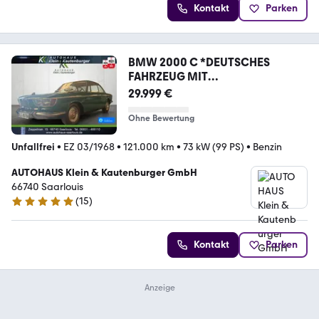
Kontakt
Parken
BMW 2000 C *DEUTSCHES
FAHRZEUG MIT
WERTGUTACHTEN*
29.999 €
Ohne Bewertung
Unfallfrei
•
EZ 03/1968
•
121.000 km
•
73 kW (99 PS)
•
Benzin
AUTOHAUS Klein & Kautenburger GmbH
66740 Saarlouis
(
15
)
4.8 Sterne
Kontakt
Parken