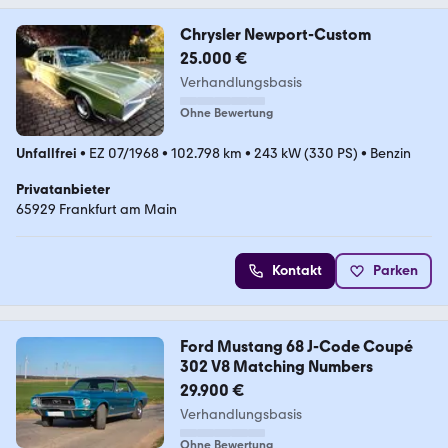
Chrysler Newport-Custom
25.000 €
Verhandlungsbasis
Ohne Bewertung
Unfallfrei
•
EZ 07/1968
•
102.798 km
•
243 kW (330 PS)
•
Benzin
Privatanbieter
65929 Frankfurt am Main
Kontakt
Parken
Ford Mustang 68 J-Code Coupé
302 V8 Matching Numbers
29.900 €
Verhandlungsbasis
Ohne Bewertung