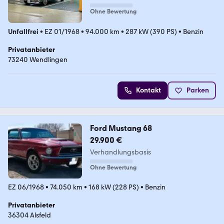
Ohne Bewertung
Unfallfrei
•
EZ 01/1968
•
94.000 km
•
287 kW (390 PS)
•
Benzin
Privatanbieter
73240 Wendlingen
Kontakt
Parken
Ford Mustang 68
29.900 €
Verhandlungsbasis
Ohne Bewertung
EZ 06/1968
•
74.050 km
•
168 kW (228 PS)
•
Benzin
Privatanbieter
36304 Alsfeld