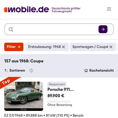
Filter
Erstzulassung: 1968
Sportwagen / Coupé
157 aus 1968: Coupe
Sortieren
Kachelansicht
Top
Gesponsert
Porsche 911
T*Urmodell*vollrestauriert*
89.900 €
Ohne Bewertung
EZ 07/1968
•
89.888 km
•
81 kW (110 PS)
•
Benzin