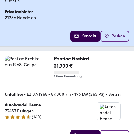
•
Benzin
Privatanbieter
21256 Handeloh
Kontakt
Parken
Pontiac Firebird
31.900 €
Ohne Bewertung
Unfallfrei
•
EZ 07/1968
•
87.000 km
•
195 kW (265 PS)
•
Benzin
Autohandel Henne
73457 Essingen­­­
(
160
)
4.5 Sterne