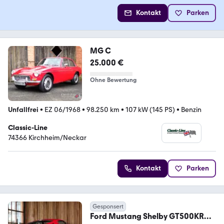
Kontakt
Parken
MG C
25.000 €
Ohne Bewertung
Unfallfrei
•
EZ 06/1968
•
98.250 km
•
107 kW (145 PS)
•
Benzin
Classic-Line
74366 Kirchheim/Neckar
Kontakt
Parken
Gesponsert
Ford Mustang Shelby GT500KR