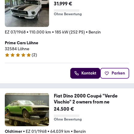
31.999 €
Ohne Bewertung
EZ 07/1968
•
110.000 km
•
185 kW (252 PS)
•
Benzin
Prime Cars Löhne
32584 Löhne
(
2
)
5 Sterne
Kontakt
Parken
Fiat Dino 2000 Coupé "Verde
Vischio" 2 owners from ne
24.500 €
Ohne Bewertung
Oldtimer
•
EZ 01/1968
•
64.039 km
•
Benzin