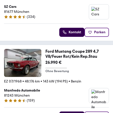
SZ Cars
81677 München
(
334
)
4.7 Sterne
Kontakt
Parken
Ford Mustang Coupe 289 4,7
V8/Feuer Rot/Kein Rep.Stau
26.990 €
Ohne Bewertung
EZ 07/1968
•
48.176 km
•
143 kW (194 PS)
•
Benzin
Manfredo Automobile
81243 München
(
159
)
4.6 Sterne