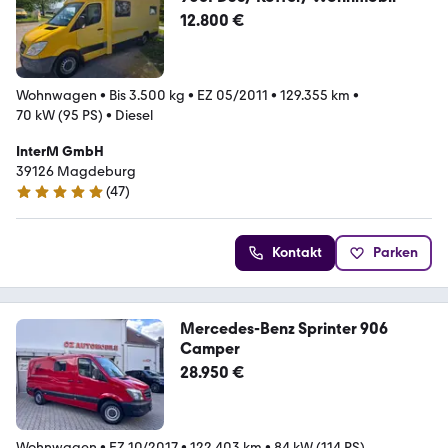
12.800 €
Wohnwagen
•
Bis 3.500 kg
•
EZ 05/2011
•
129.355 km
•
70 kW (95 PS)
•
Diesel
InterM GmbH
39126 Magdeburg
(
47
)
5 Sterne
Kontakt
Parken
Mercedes-Benz Sprinter 906
Camper
28.950 €
Wohnwagen
•
EZ 10/2017
•
122.403 km
•
84 kW (114 PS)