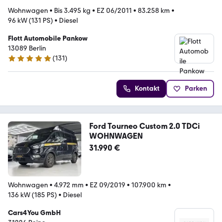
Wohnwagen
•
Bis 3.495 kg
•
EZ 06/2011
•
83.258 km
•
96 kW (131 PS)
•
Diesel
Flott Automobile Pankow
13089 Berlin
(
131
)
4.9 Sterne
Kontakt
Parken
Ford Tourneo Custom 2.0 TDCi
WOHNWAGEN
31.990 €
Wohnwagen
•
4.972 mm
•
EZ 09/2019
•
107.900 km
•
136 kW (185 PS)
•
Diesel
Cars4You GmbH