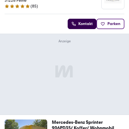
31226 Peine
(
85
)
4.9 Sterne
Kontakt
Parken
Mercedes-Benz Sprinter
906PD35/ Koffer/ Wohnmobil