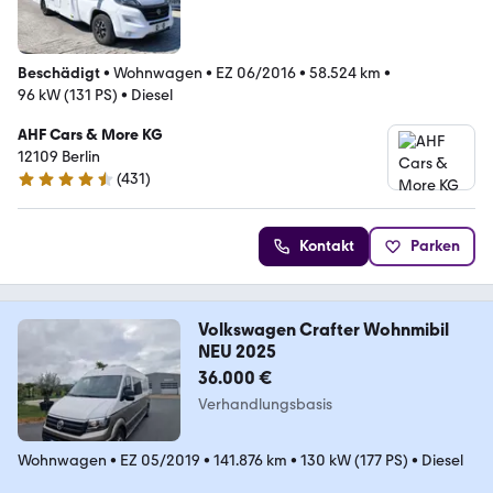
Beschädigt
•
Wohnwagen
•
EZ 06/2016
•
58.524 km
•
96 kW (131 PS)
•
Diesel
AHF Cars & More KG
12109 Berlin
(
431
)
4.5 Sterne
Kontakt
Parken
Volkswagen Crafter Wohnmibil
NEU 2025
36.000 €
Verhandlungsbasis
Wohnwagen
•
EZ 05/2019
•
141.876 km
•
130 kW (177 PS)
•
Diesel