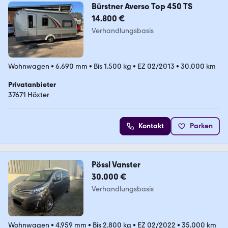
Bürstner Averso Top 450 TS
14.800 €
Verhandlungsbasis
Wohnwagen
•
6.690 mm
•
Bis 1.500 kg
•
EZ 02/2013
•
30.000 km
Privatanbieter
37671 Höxter
Kontakt
Parken
Pössl Vanster
30.000 €
Verhandlungsbasis
Wohnwagen
•
4.959 mm
•
Bis 2.800 kg
•
EZ 02/2022
•
35.000 km