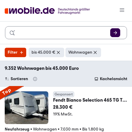
Filter
bis 45.000 €
Wohnwagen
9.352 Wohnwagen bis 45.000 Euro
Sortieren
Kachelansicht
Top
Gesponsert
Fendt Bianco Selection 465 TG TV
Halter / Auflastung
28.300 €
19% MwSt.
Neufahrzeug
•
Wohnwagen
•
7.030 mm
•
Bis 1.800 kg