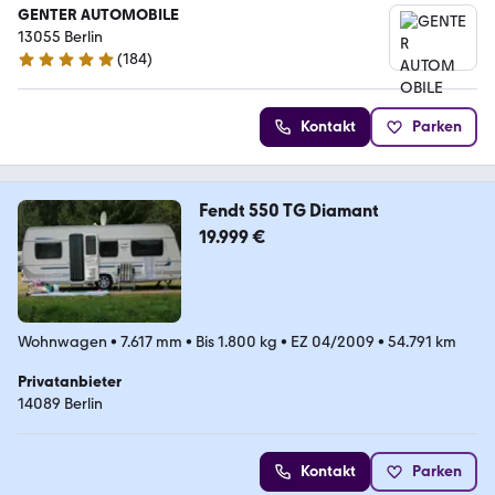
GENTER AUTOMOBILE
13055 Berlin
(
184
)
4.9 Sterne
Kontakt
Parken
Fendt 550 TG Diamant
19.999 €
Wohnwagen
•
7.617 mm
•
Bis 1.800 kg
•
EZ 04/2009
•
54.791 km
Privatanbieter
14089 Berlin
Kontakt
Parken