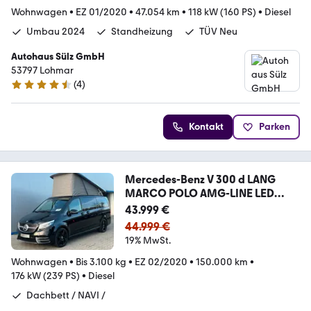
Wohnwagen
•
EZ 01/2020
•
47.054 km
•
118 kW (160 PS)
•
Diesel
Umbau 2024
Standheizung
TÜV Neu
Autohaus Sülz GmbH
53797 Lohmar
(
4
)
4.6 Sterne
Kontakt
Parken
Mercedes-Benz V 300 d LANG
MARCO POLO AMG-LINE LED
KAMERA AHK
43.999 €
44.999 €
19% MwSt.
Wohnwagen
•
Bis 3.100 kg
•
EZ 02/2020
•
150.000 km
•
176 kW (239 PS)
•
Diesel
Dachbett / NAVI /