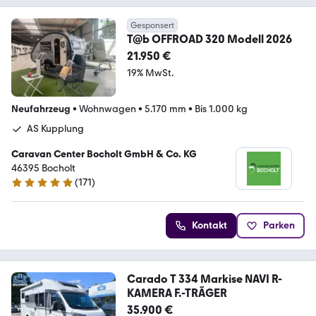
Gesponsert
T@b OFFROAD 320 Modell 2026
21.950 €
19% MwSt.
Neufahrzeug
•
Wohnwagen
•
5.170 mm
•
Bis 1.000 kg
AS Kupplung
Caravan Center Bocholt GmbH & Co. KG
46395 Bocholt
(
171
)
4.8 Sterne
Kontakt
Parken
Carado T 334 Markise NAVI R-
KAMERA F.-TRÃGER
35.900 €