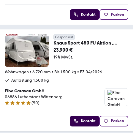
Kontakt
Parken
Gesponsert
Knaus Sport 450 FU Aktion ,
Duschausbau
23.900 €
19% MwSt.
Wohnwagen
•
6.720 mm
•
Bis 1.500 kg
•
EZ 04/2026
Auflastung 1.500 kg
Elbe Caravan GmbH
06886 Lutherstadt Wittenberg
(
90
)
4.9 Sterne
Kontakt
Parken