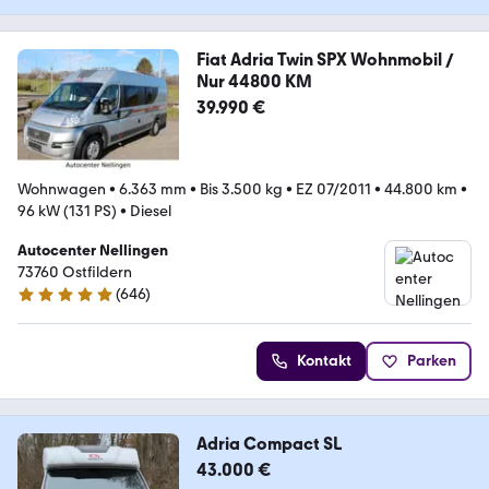
Fiat Adria Twin SPX Wohnmobil /
Nur 44800 KM
39.990 €
Wohnwagen
•
6.363 mm
•
Bis 3.500 kg
•
EZ 07/2011
•
44.800 km
•
96 kW (131 PS)
•
Diesel
Autocenter Nellingen
73760 Ostfildern
(
646
)
4.8 Sterne
Kontakt
Parken
Adria Compact SL
43.000 €