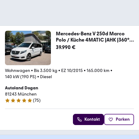
Mercedes-Benz V 250d Marco
Polo / Küche 4MATIC |AHK |360°
|ACC
39.990 €
Wohnwagen
•
Bis 3.500 kg
•
EZ 10/2015
•
165.000 km
•
140 kW (190 PS)
•
Diesel
Autoland Dogan
81243 München
(
75
)
4.8 Sterne
Kontakt
Parken