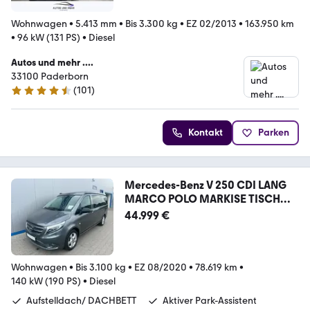
Wohnwagen
•
5.413 mm
•
Bis 3.300 kg
•
EZ 02/2013
•
163.950 km
•
96 kW (131 PS)
•
Diesel
Autos und mehr ....
33100 Paderborn
(
101
)
4.6 Sterne
Kontakt
Parken
Mercedes-Benz V 250 CDI LANG
MARCO POLO MARKISE TISCH
NAVI AHK
44.999 €
Wohnwagen
•
Bis 3.100 kg
•
EZ 08/2020
•
78.619 km
•
140 kW (190 PS)
•
Diesel
Aufstelldach/ DACHBETT
Aktiver Park-Assistent