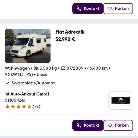
Kontakt
Parken
Fiat Adreatik
32.990 €
Wohnwagen
•
Bis 3.500 kg
•
EZ 07/2009
•
46.400 km
•
96 kW (131 PS)
•
Diesel
Solaranlage/Automat
1A Auto-Ankauf.GmbH
51105 Köln
(
72
)
4.6 Sterne
Kontakt
Parken