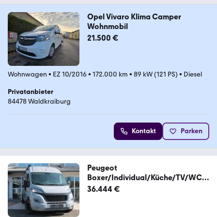
Opel Vivaro Klima Camper
Wohnmobil
21.500 €
Wohnwagen
•
EZ 10/2016
•
172.000 km
•
89 kW (121 PS)
•
Diesel
Privatanbieter
84478 Waldkraiburg
Kontakt
Parken
Peugeot
Boxer/Individual/Küche/TV/WC/
Solar/Markisse/Spur
36.444 €