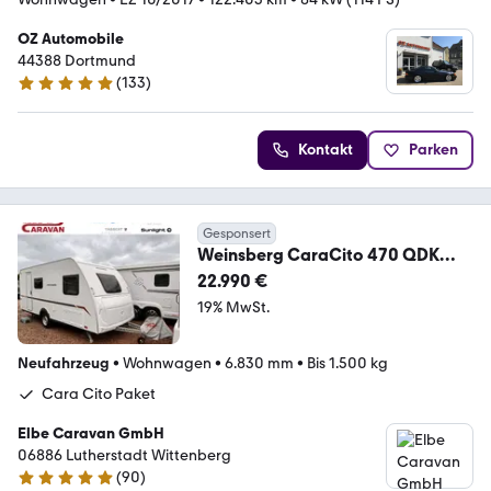
OZ Automobile
44388 Dortmund
(
133
)
5 Sterne
Kontakt
Parken
Gesponsert
Weinsberg CaraCito 470 QDK
AKTION , Steckdosen PLUS Paket
22.990 €
19% MwSt.
Neufahrzeug
•
Wohnwagen
•
6.830 mm
•
Bis 1.500 kg
Cara Cito Paket
Elbe Caravan GmbH
06886 Lutherstadt Wittenberg
(
90
)
4.9 Sterne