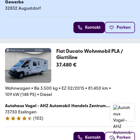
Gewerbe
32832 Augustdorf
Kontakt
Parken
Fiat Ducato Wohnmobil PLA /
Giottiline
37.480 €
Wohnwagen
•
Bis 3.500 kg
•
EZ 02/2015
•
81.450 km
•
109 kW (148 PS)
•
Diesel
Autohaus Vogel - AHZ Automobil Handels Zentrum
GmbH
73730 Esslingen
(
102
)
4.4 Sterne
Kontakt
Parken