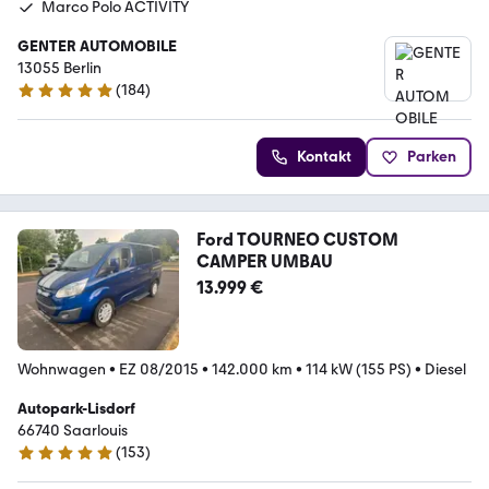
Marco Polo ACTIVITY
GENTER AUTOMOBILE
13055 Berlin
(
184
)
4.9 Sterne
Kontakt
Parken
Ford TOURNEO CUSTOM
CAMPER UMBAU
13.999 €
Wohnwagen
•
EZ 08/2015
•
142.000 km
•
114 kW (155 PS)
•
Diesel
Autopark-Lisdorf
66740 Saarlouis
(
153
)
4.8 Sterne