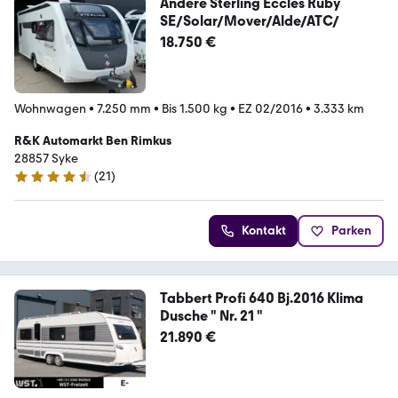
Andere Sterling Eccles Ruby
SE/Solar/Mover/Alde/ATC/
18.750 €
Wohnwagen
•
7.250 mm
•
Bis 1.500 kg
•
EZ 02/2016
•
3.333 km
R&K Automarkt Ben Rimkus
28857 Syke
(
21
)
4.6 Sterne
Kontakt
Parken
Tabbert Profi 640 Bj.2016 Klima
Dusche " Nr. 21 "
21.890 €