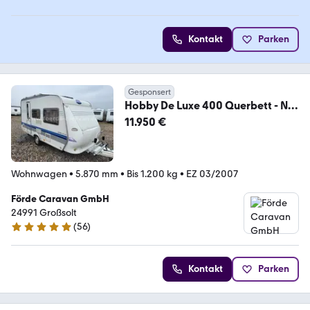
Kontakt
Parken
Gesponsert
Hobby De Luxe 400 Querbett - Nr.
37 (9)
11.950 €
Wohnwagen
•
5.870 mm
•
Bis 1.200 kg
•
EZ 03/2007
Förde Caravan GmbH
24991 Großsolt
(
56
)
5 Sterne
Kontakt
Parken