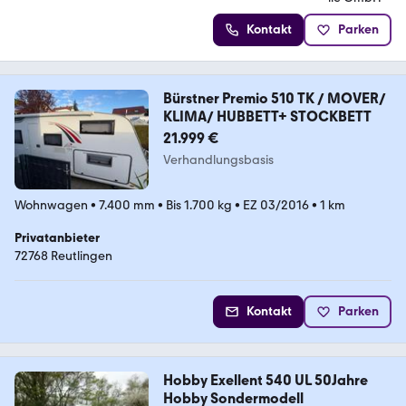
Kontakt
Parken
Bürstner Premio 510 TK / MOVER/
KLIMA/ HUBBETT+ STOCKBETT
21.999 €
Verhandlungsbasis
Wohnwagen
•
7.400 mm
•
Bis 1.700 kg
•
EZ 03/2016
•
1 km
Privatanbieter
72768 Reutlingen
Kontakt
Parken
Hobby Exellent 540 UL 50Jahre
Hobby Sondermodell