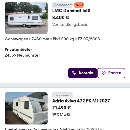
Gesponsert
NEU
LMC Dominat 560
8.400 €
Verhandlungsbasis
Wohnwagen
•
7.450 mm
•
Bis 1.500 kg
•
EZ 03/2008
Privatanbieter
24539 Neumünster
Kontakt
Parken
Gesponsert
Adria Aviva 472 PK MJ 2027
21.490 €
19% MwSt.
Neufahrzeug
•
Wohnwagen
•
6.640 mm
•
Bis 1.350 kg