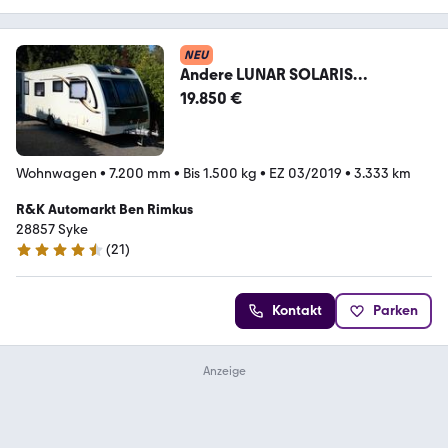
NEU
Andere LUNAR SOLARIS
554/Mover/Truma/ATC/LED/Pan
19.850 €
orama/
Wohnwagen
•
7.200 mm
•
Bis 1.500 kg
•
EZ 03/2019
•
3.333 km
R&K Automarkt Ben Rimkus
28857 Syke
(
21
)
4.6 Sterne
Kontakt
Parken