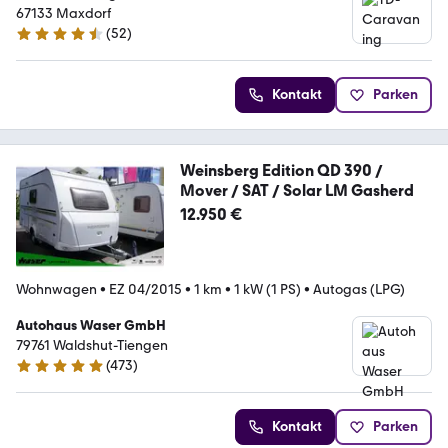
67133 Maxdorf
(
52
)
4.7 Sterne
Kontakt
Parken
Weinsberg Edition QD 390 /
Mover / SAT / Solar LM Gasherd
12.950 €
Wohnwagen
•
EZ 04/2015
•
1 km
•
1 kW (1 PS)
•
Autogas (LPG)
Autohaus Waser GmbH
79761 Waldshut-Tiengen
(
473
)
4.8 Sterne
Kontakt
Parken