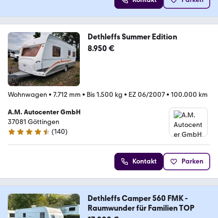
Dethleffs Summer Edition
8.950 €
Wohnwagen
•
7.712 mm
•
Bis 1.500 kg
•
EZ 06/2007
•
100.000 km
A.M. Autocenter GmbH
37081 Göttingen
(
140
)
4.4 Sterne
Kontakt
Parken
Dethleffs Camper 560 FMK -
Raumwunder für Familien TOP