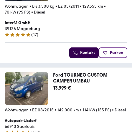
Wohnwagen
•
Bis 3.500 kg
•
EZ 05/2011
•
129.355 km
•
70 kW (95 PS)
•
Diesel
InterM GmbH
39126 Magdeburg
(
47
)
5 Sterne
Kontakt
Parken
Ford TOURNEO CUSTOM
CAMPER UMBAU
13.999 €
Wohnwagen
•
EZ 08/2015
•
142.000 km
•
114 kW (155 PS)
•
Diesel
Autopark-Lisdorf
66740 Saarlouis