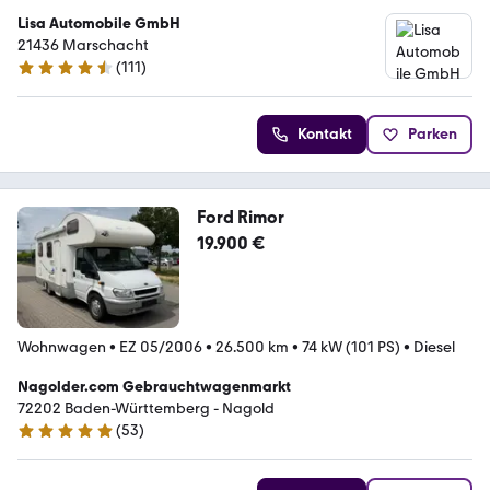
Lisa Automobile GmbH
21436 Marschacht
(
111
)
4.6 Sterne
Kontakt
Parken
Ford Rimor
19.900 €
Wohnwagen
•
EZ 05/2006
•
26.500 km
•
74 kW (101 PS)
•
Diesel
Nagolder.com Gebrauchtwagenmarkt
72202 Baden-Württemberg - Nagold
(
53
)
4.9 Sterne