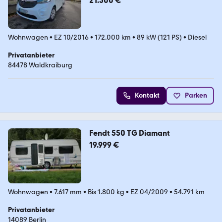
21.500 €
Wohnwagen
•
EZ 10/2016
•
172.000 km
•
89 kW (121 PS)
•
Diesel
Privatanbieter
84478 Waldkraiburg
Kontakt
Parken
Fendt 550 TG Diamant
19.999 €
Wohnwagen
•
7.617 mm
•
Bis 1.800 kg
•
EZ 04/2009
•
54.791 km
Privatanbieter
14089 Berlin