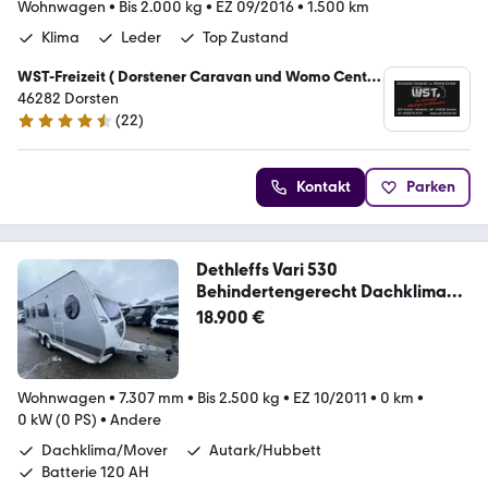
Wohnwagen
•
Bis 2.000 kg
•
EZ 09/2016
•
1.500 km
Klima
Leder
Top Zustand
WST-Freizeit ( Dorstener Caravan und Womo Center
)
46282 Dorsten
(
22
)
4.7 Sterne
Kontakt
Parken
Dethleffs Vari 530
Behindertengerecht Dachklima
Mover
18.900 €
Wohnwagen
•
7.307 mm
•
Bis 2.500 kg
•
EZ 10/2011
•
0 km
•
0 kW (0 PS)
•
Andere
Dachklima/Mover
Autark/Hubbett
Batterie 120 AH