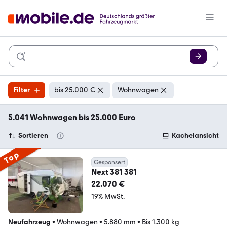
Filter
bis 25.000 €
Wohnwagen
5.041 Wohnwagen bis 25.000 Euro
Sortieren
Kachelansicht
Top
Gesponsert
Next 381 381
22.070 €
19% MwSt.
Neufahrzeug
•
Wohnwagen
•
5.880 mm
•
Bis 1.300 kg