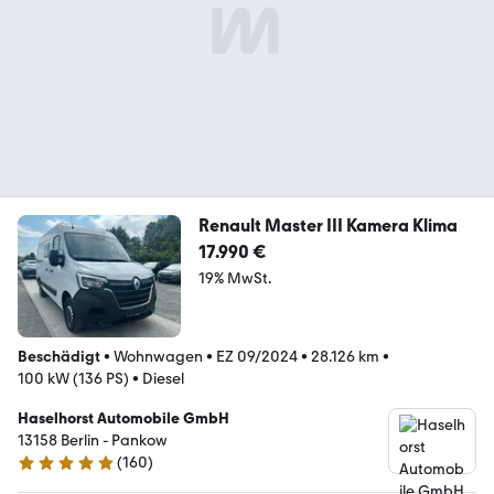
Renault Master III Kamera Klima
17.990 €
19% MwSt.
Beschädigt
•
Wohnwagen
•
EZ 09/2024
•
28.126 km
•
100 kW (136 PS)
•
Diesel
Haselhorst Automobile GmbH
13158 Berlin - Pankow
(
160
)
4.9 Sterne