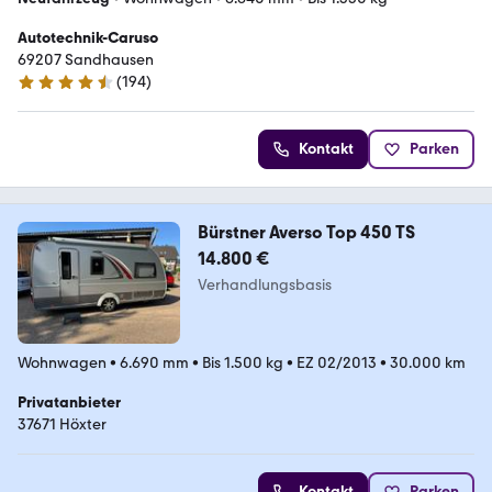
Autotechnik-Caruso
69207 Sandhausen
(
194
)
4.7 Sterne
Kontakt
Parken
Bürstner Averso Top 450 TS
14.800 €
Verhandlungsbasis
Wohnwagen
•
6.690 mm
•
Bis 1.500 kg
•
EZ 02/2013
•
30.000 km
Privatanbieter
37671 Höxter
Kontakt
Parken