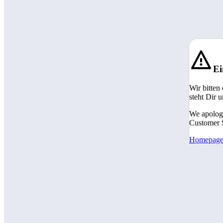
Ei
Wir bitten
steht Dir 
We apologi
Customer S
Homepag