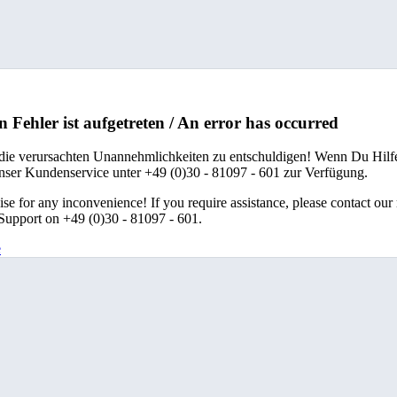
n Fehler ist aufgetreten / An error has occurred
 die verursachten Unannehmlichkeiten zu entschuldigen! Wenn Du Hilfe
unser Kundenservice unter +49 (0)30 - 81097 - 601 zur Verfügung.
se for any inconvenience! If you require assistance, please contact our
upport on +49 (0)30 - 81097 - 601.
e