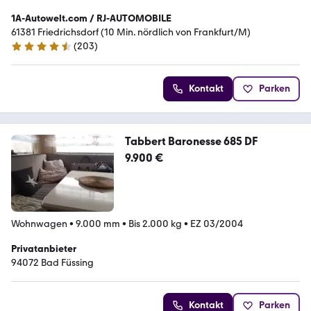
1A-Autowelt.com / RJ-AUTOMOBILE
61381 Friedrichsdorf (10 Min. nördlich von Frankfurt/M)
(
203
)
4.3 Sterne
Kontakt
Parken
Tabbert Baronesse 685 DF
9.900 €
Wohnwagen
•
9.000 mm
•
Bis 2.000 kg
•
EZ 03/2004
Privatanbieter
94072 Bad Füssing
Kontakt
Parken