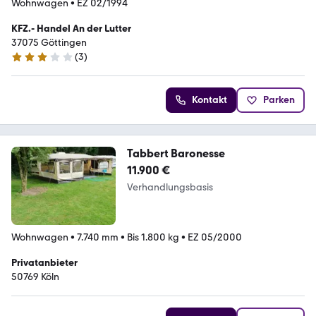
Wohnwagen
•
EZ 02/1994
KFZ.- Handel An der Lutter
37075 Göttingen
(
3
)
3 Sterne
Kontakt
Parken
Tabbert Baronesse
11.900 €
Verhandlungsbasis
Wohnwagen
•
7.740 mm
•
Bis 1.800 kg
•
EZ 05/2000
Privatanbieter
50769 Köln