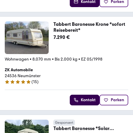
Kontakt
Parken
Tabbert Baronesse Krone *sofort
Reisebereit*
7.290 €
Wohnwagen
•
8.070 mm
•
Bis 2.000 kg
•
EZ 05/1998
ZK Automobile
24536 Neumünster
(
15
)
5 Sterne
Kontakt
Parken
Gesponsert
Tabbert Baronesse *Solar