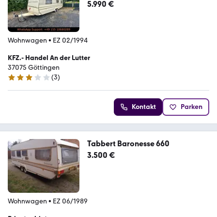
*Vorzellt *TÜV/NEU *Klima
5.990 €
Wohnwagen
•
EZ 02/1994
KFZ.- Handel An der Lutter
37075 Göttingen
(
3
)
3 Sterne
Kontakt
Parken
Tabbert Baronesse 660
3.500 €
Wohnwagen
•
EZ 06/1989