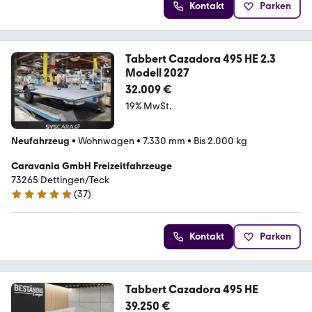
Kontakt
Parken
Tabbert Cazadora 495 HE 2.3
Modell 2027
32.009 €
19% MwSt.
Neufahrzeug
•
Wohnwagen
•
7.330 mm
•
Bis 2.000 kg
Caravania GmbH Freizeitfahrzeuge
73265 Dettingen/Teck
(
37
)
5 Sterne
Kontakt
Parken
Tabbert Cazadora 495 HE
39.250 €