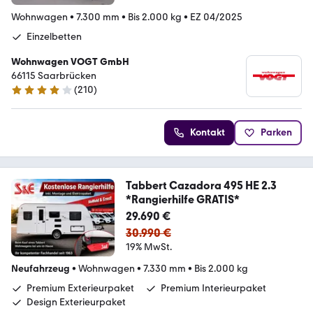
Wohnwagen
•
7.300 mm
•
Bis 2.000 kg
•
EZ 04/2025
Einzelbetten
Wohnwagen VOGT GmbH
66115 Saarbrücken
(
210
)
4.2 Sterne
Kontakt
Parken
Tabbert Cazadora 495 HE 2.3
*Rangierhilfe GRATIS*
29.690 €
30.990 €
19% MwSt.
Neufahrzeug
•
Wohnwagen
•
7.330 mm
•
Bis 2.000 kg
Premium Exterieurpaket
Premium Interieurpaket
Design Exterieurpaket