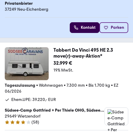
Privatanbieter
37249 Neu-Eichenberg
Kontakt
Parken
Tabbert Da Vinci 495 HE 2.3
move(r)-away-Aktion*
32.999 €
19% MwSt.
Tageszulassung
•
Wohnwagen
•
7.300 mm
•
Bis 1.700 kg
•
EZ
06/2026
Ehem.UPE: 39.220,- EUR
Südsee-Camp Gottfried + Per Thiele OHG, Südsee-
Caravans
29649 Wietzendorf
(
58
)
3.9 Sterne