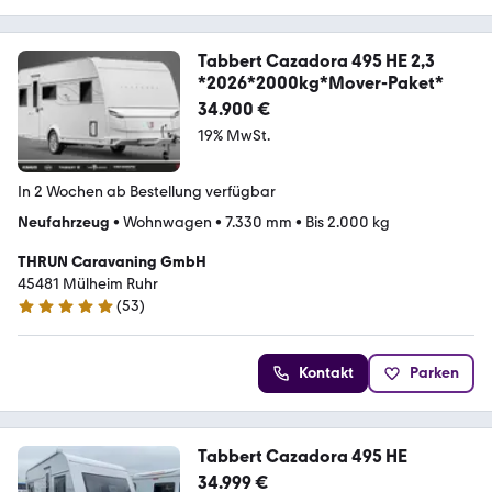
Tabbert Cazadora 495 HE 2,3
*2026*2000kg*Mover-Paket*
34.900 €
19% MwSt.
In 2 Wochen ab Bestellung verfügbar
Neufahrzeug
•
Wohnwagen
•
7.330 mm
•
Bis 2.000 kg
THRUN Caravaning GmbH
45481 Mülheim Ruhr
(
53
)
5 Sterne
Kontakt
Parken
Tabbert Cazadora 495 HE
34.999 €