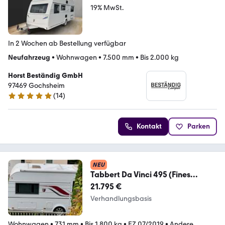
19% MwSt.
In 2 Wochen ab Bestellung verfügbar
Neufahrzeug
•
Wohnwagen
•
7.500 mm
•
Bis 2.000 kg
Horst Beständig GmbH
97469 Gochsheim
(
14
)
4.9 Sterne
Kontakt
Parken
NEU
Tabbert Da Vinci 495 (Fines
Edition) 1800
21.795 €
Verhandlungsbasis
Wohnwagen
•
731 mm
•
Bis 1.800 kg
•
EZ 07/2019
•
Andere