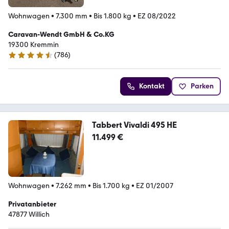
Wohnwagen
•
7.300 mm
•
Bis 1.800 kg
•
EZ 08/2022
Caravan-Wendt GmbH & Co.KG
19300 Kremmin
(
786
)
4.7 Sterne
Kontakt
Parken
Tabbert Vivaldi 495 HE
11.499 €
Wohnwagen
•
7.262 mm
•
Bis 1.700 kg
•
EZ 01/2007
Privatanbieter
47877 Willich