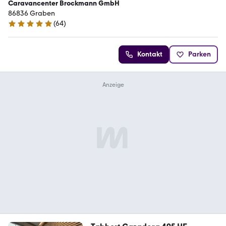
Caravancenter Brockmann GmbH
86836 Graben
(
64
)
5 Sterne
Kontakt
Parken