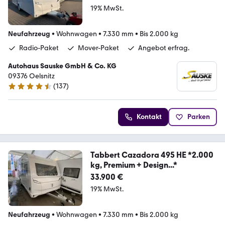
19% MwSt.
Neufahrzeug
•
Wohnwagen
•
7.330 mm
•
Bis 2.000 kg
Radio-Paket
Mover-Paket
Angebot erfrag.
Autohaus Sauske GmbH & Co. KG
09376 Oelsnitz
(
137
)
4.3 Sterne
Kontakt
Parken
Tabbert Cazadora 495 HE *2.000
kg, Premium + Design...*
33.900 €
19% MwSt.
Neufahrzeug
•
Wohnwagen
•
7.330 mm
•
Bis 2.000 kg