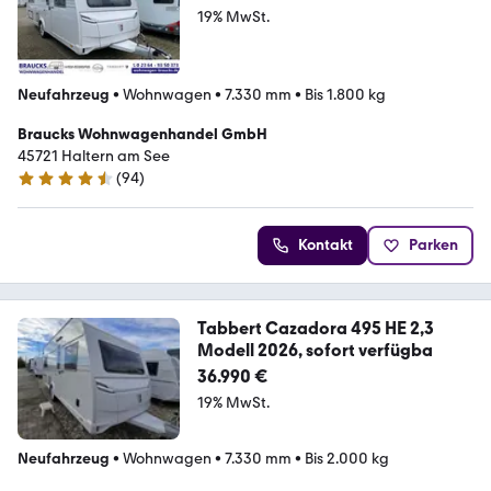
19% MwSt.
Neufahrzeug
•
Wohnwagen
•
7.330 mm
•
Bis 1.800 kg
Braucks Wohnwagenhandel GmbH
45721 Haltern am See
(
94
)
4.7 Sterne
Kontakt
Parken
Tabbert Cazadora 495 HE 2,3
Modell 2026, sofort verfügba
36.990 €
19% MwSt.
Neufahrzeug
•
Wohnwagen
•
7.330 mm
•
Bis 2.000 kg