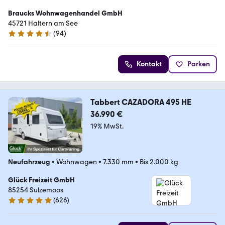
Braucks Wohnwagenhandel GmbH
45721 Haltern am See
(
94
)
4.7 Sterne
Kontakt
Parken
Tabbert CAZADORA 495 HE
36.990 €
19% MwSt.
Neufahrzeug
•
Wohnwagen
•
7.330 mm
•
Bis 2.000 kg
Glück Freizeit GmbH
85254 Sulzemoos
(
626
)
4.9 Sterne