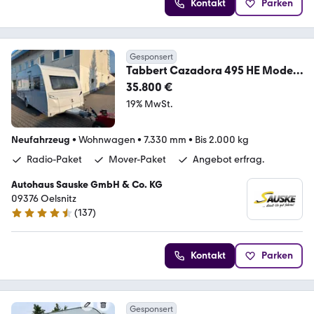
Kontakt
Parken
Gesponsert
Tabbert Cazadora 495 HE Modell
26
35.800 €
19% MwSt.
Neufahrzeug
•
Wohnwagen
•
7.330 mm
•
Bis 2.000 kg
Radio-Paket
Mover-Paket
Angebot erfrag.
Autohaus Sauske GmbH & Co. KG
09376 Oelsnitz
(
137
)
4.3 Sterne
Kontakt
Parken
Gesponsert