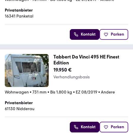
Privatanbieter
16341 Panketal
Kontakt
Parken
Tabbert Da Vinci 495 HE Finest
Edition
19.950 €
Verhandlungsbasis
Wohnwagen
•
731 mm
•
Bis 1.800 kg
•
EZ 08/2019
•
Andere
Privatanbieter
61130 Nidderau
Kontakt
Parken