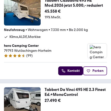
Tabbert Cazadora 495 HE
Mod.2026 jetzt 5.000,- reduziert
45.558 €
19% MwSt.
Neufahrzeug
•
Wohnwagen
•
7.330 mm
•
Bis 2.000 kg
Klima,ALDE,Markise
hero Camping Center
79793 Wutöschingen-Horheim
(
99
)
4.6 Sterne
Kontakt
Parken
Tabbert Da Vinci 495 HE 2.3 Finest
Ed.+MonoControl
27.490 €