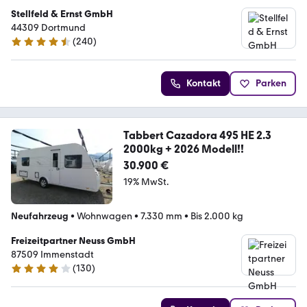
Stellfeld & Ernst GmbH
44309 Dortmund
(
240
)
4.6 Sterne
Kontakt
Parken
Tabbert Cazadora 495 HE 2.3
2000kg + 2026 Modell!!
30.900 €
19% MwSt.
Neufahrzeug
•
Wohnwagen
•
7.330 mm
•
Bis 2.000 kg
Freizeitpartner Neuss GmbH
87509 Immenstadt
(
130
)
4.2 Sterne