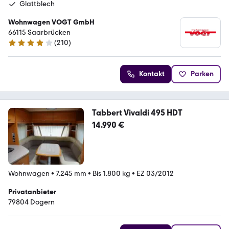
Glattblech
Wohnwagen VOGT GmbH
66115 Saarbrücken
(
210
)
4.2 Sterne
Kontakt
Parken
Tabbert Vivaldi 495 HDT
14.990 €
Wohnwagen
•
7.245 mm
•
Bis 1.800 kg
•
EZ 03/2012
Privatanbieter
79804 Dogern