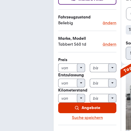
Fahrzeugzustand
Beliebig
ändern
T
Marke, Modell
So
Tabbert 560 td
ändern
Preis
To
Erstzulassung
Kilometerstand
Angebote
Suche speichern