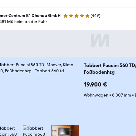
mer-Zentrum B1 Dhonau GmbH
(
449
)
4.8 Sterne
481 Mülheim an der Ruhr
Tabbert Puccini 560 TD;
Foßbodenhzg
19.900 €
Wohnwagen
•
8.007 mm
•