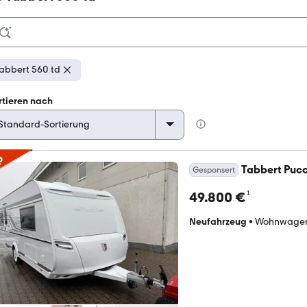
abbert 560 td
rtieren nach
p
Tabbert Pucc
Gesponsert
¹
49.800 €
Neufahrzeug
•
Wohnwage