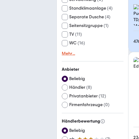
Standklimaanlage
(
4
)
Separate Dusche
(
4
)
Seitensitzgruppe
(
1
)
TV
(
11
)
47
WC
(
16
)
Mehr
...
Anbieter
Beliebig
Händler
(
8
)
Privatanbieter
(
12
)
Firmenfahrzeuge
(
0
)
Händlerbewertung
Beliebig
23