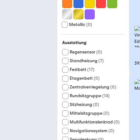
Metallic
(
0
)
Ausstattung
Regensensor
(
0
)
Standheizung
(
7
)
39
Festbett
(
17
)
Etagenbett
(
0
)
Zentralverriegelung
(
0
)
Rundsitzgruppe
(
14
)
Sitzheizung
(
0
)
Mittelsitzgruppe
(
0
)
Multifunktionslenkrad
(
0
)
Navigationssystem
(
0
)
Servolenkung
(
0
)