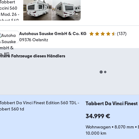
Autohaus Sauske GmbH & Co. KG
(
137
)
4.3 Sterne
09376 Oelsnitz
itere Fahrzeuge dieses Händlers
Tabbert Da Vinci Finest
34.999 €
Wohnwagen
•
8.070 mm
•
10.000 km