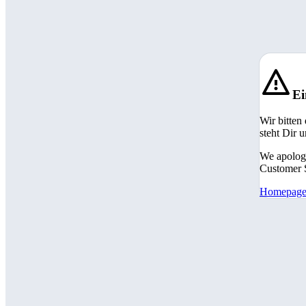
Ei
Wir bitten
steht Dir 
We apologi
Customer S
Homepag