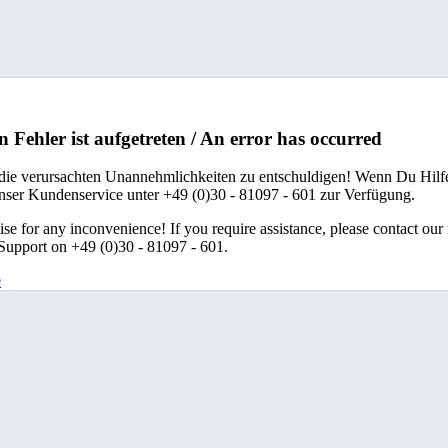
n Fehler ist aufgetreten / An error has occurred
 die verursachten Unannehmlichkeiten zu entschuldigen! Wenn Du Hilfe
unser Kundenservice unter +49 (0)30 - 81097 - 601 zur Verfügung.
se for any inconvenience! If you require assistance, please contact our
upport on +49 (0)30 - 81097 - 601.
e