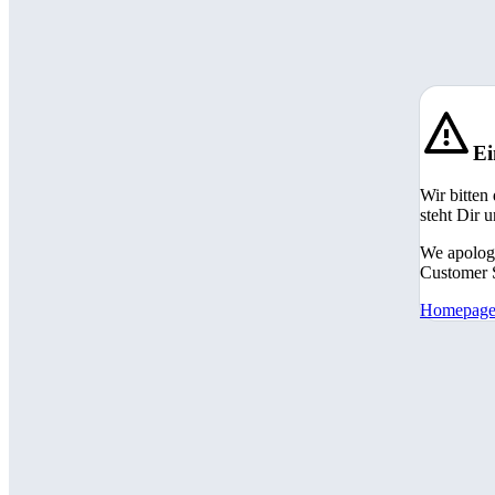
Ei
Wir bitten
steht Dir 
We apologi
Customer S
Homepag