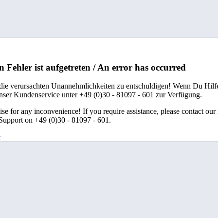
n Fehler ist aufgetreten / An error has occurred
 die verursachten Unannehmlichkeiten zu entschuldigen! Wenn Du Hilfe
unser Kundenservice unter +49 (0)30 - 81097 - 601 zur Verfügung.
se for any inconvenience! If you require assistance, please contact our
upport on +49 (0)30 - 81097 - 601.
e