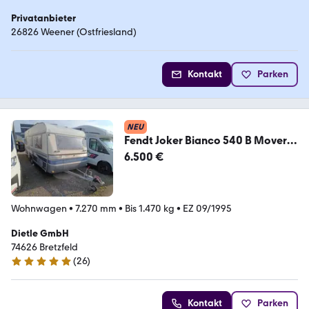
Privatanbieter
26826 Weener (Ostfriesland)
Kontakt
Parken
NEU
Fendt Joker Bianco 540 B Mover,
100km/h Zul.
6.500 €
Wohnwagen
•
7.270 mm
•
Bis 1.470 kg
•
EZ 09/1995
Dietle GmbH
74626 Bretzfeld
(
26
)
4.9 Sterne
Kontakt
Parken