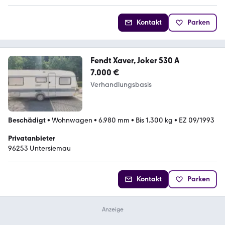
Kontakt
Parken
Fendt Xaver, Joker 530 A
7.000 €
Verhandlungsbasis
Beschädigt
•
Wohnwagen
•
6.980 mm
•
Bis 1.300 kg
•
EZ 09/1993
Privatanbieter
96253 Untersiemau
Kontakt
Parken