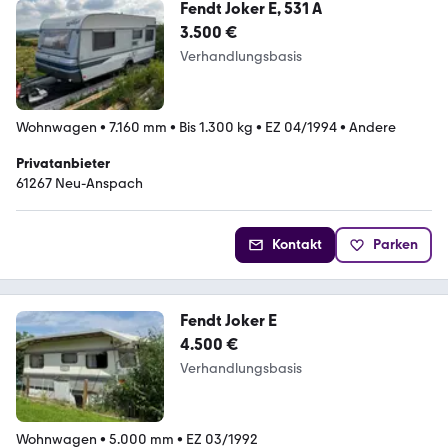
Fendt Joker E, 531 A
3.500 €
Verhandlungsbasis
Wohnwagen
•
7.160 mm
•
Bis 1.300 kg
•
EZ 04/1994
•
Andere
Privatanbieter
61267 Neu-Anspach
Kontakt
Parken
Fendt Joker E
4.500 €
Verhandlungsbasis
Wohnwagen
•
5.000 mm
•
EZ 03/1992