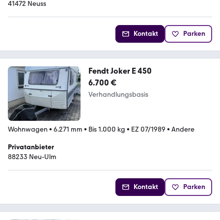
41472 Neuss
Kontakt
Parken
Fendt Joker E 450
6.700 €
Verhandlungsbasis
Wohnwagen
•
6.271 mm
•
Bis 1.000 kg
•
EZ 07/1989
•
Andere
Privatanbieter
88233 Neu-Ulm
Kontakt
Parken