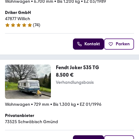
Wohnwagen
•
6.700 mm
•
Bis 1.200 kg
•
EZ 03/1989
Driker GmbH
47877 Willich
(
74
)
4.8 Sterne
Kontakt
Parken
Fendt Joker 535 TG
8.500 €
Verhandlungsbasis
Wohnwagen
•
729 mm
•
Bis 1.300 kg
•
EZ 01/1996
Privatanbieter
73525 Schwäbisch Gmünd