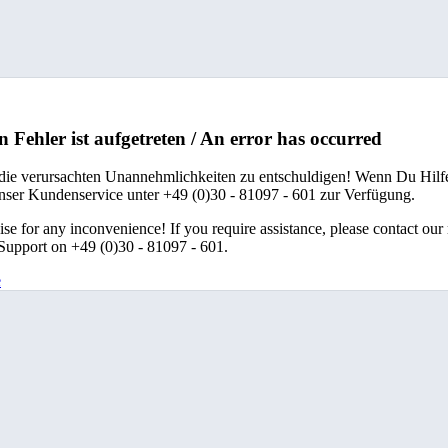
n Fehler ist aufgetreten / An error has occurred
 die verursachten Unannehmlichkeiten zu entschuldigen! Wenn Du Hilfe
unser Kundenservice unter +49 (0)30 - 81097 - 601 zur Verfügung.
se for any inconvenience! If you require assistance, please contact our
upport on +49 (0)30 - 81097 - 601.
e