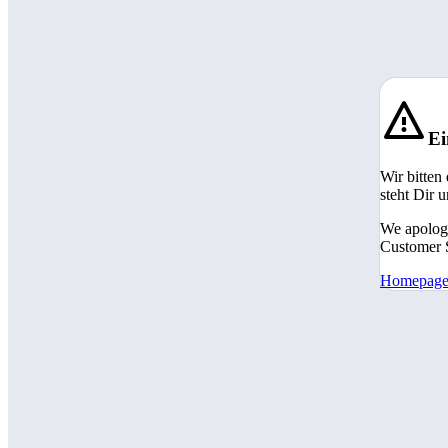
Ei
Wir bitten
steht Dir 
We apologi
Customer S
Homepag