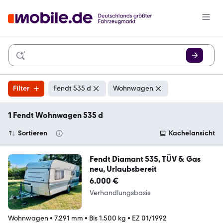
Filter
Fendt 535 d
Wohnwagen
1 Fendt Wohnwagen 535 d
Sortieren
Kachelansicht
Fendt Diamant 535, TÜV & Gas
neu, Urlaubsbereit
6.000 €
Verhandlungsbasis
Wohnwagen
•
7.291 mm
•
Bis 1.500 kg
•
EZ 01/1992