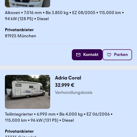
Alkoven
•
7.016 mm
•
Bis 3.850 kg
•
EZ 08/2005
•
115.000 km
•
94 kW (128 PS)
•
Diesel
Privatanbieter
81925 München
Kontakt
Parken
Adria Coral
32.999 €
Verhandlungsbasis
Teilintegrierter
•
6.990 mm
•
Bis 4.000 kg
•
EZ 06/2006
•
115.000 km
•
96 kW (131 PS)
•
Diesel
Privatanbieter