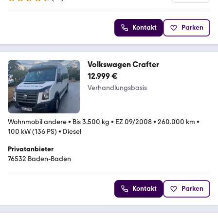
4.7 Sterne
Kontakt
Parken
Volkswagen Crafter
12.999 €
Verhandlungsbasis
Wohnmobil andere
•
Bis 3.500 kg
•
EZ 09/2008
•
260.000 km
•
100 kW (136 PS)
•
Diesel
Privatanbieter
76532 Baden-Baden
Kontakt
Parken