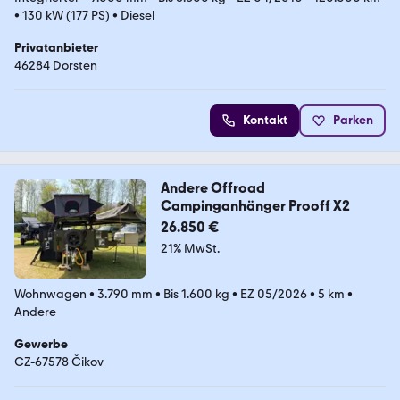
•
130 kW (177 PS)
•
Diesel
Privatanbieter
46284 Dorsten
Kontakt
Parken
Andere Offroad
Campinganhänger Prooff X2
26.850 €
21% MwSt.
Wohnwagen
•
3.790 mm
•
Bis 1.600 kg
•
EZ 05/2026
•
5 km
•
Andere
Gewerbe
CZ-67578 Čikov