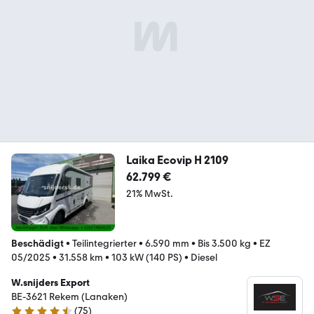
Laika Ecovip H 2109
62.799 €
21% MwSt.
Beschädigt
•
Teilintegrierter
•
6.590 mm
•
Bis 3.500 kg
•
EZ
05/2025
•
31.558 km
•
103 kW (140 PS)
•
Diesel
W.snijders Export
BE-3621 Rekem (Lanaken)
(
75
)