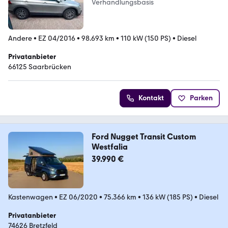
Verhandlungsbasis
Andere
•
EZ 04/2016
•
98.693 km
•
110 kW (150 PS)
•
Diesel
Privatanbieter
66125 Saarbrücken
Kontakt
Parken
Ford Nugget Transit Custom
Westfalia
39.990 €
Kastenwagen
•
EZ 06/2020
•
75.366 km
•
136 kW (185 PS)
•
Diesel
Privatanbieter
74626 Bretzfeld