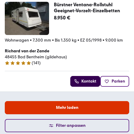
Bürstner Ventana-Rollstuhl
Geeignet-Vorzelt-Einzelbetten
8.950 €
Wohnwagen
•
7.300 mm
•
Bis 1.350 kg
•
EZ 05/1998
•
9.000 km
Richard van der Zande
48455 Bad Bentheim (gildehaus)
(
141
)
5 Sterne
Kontakt
Parken
Mehr laden
Filter anpassen