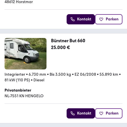
48612 Horstmar
Kontakt
Parken
Bürstner But 660
25.000 €
Integrierter
•
6.730 mm
•
Bis 3.500 kg
•
EZ 06/2008
•
55.890 km
•
81 kW (110 PS)
•
Diesel
Privatanbieter
NL-7551 KN HENGELO
Kontakt
Parken