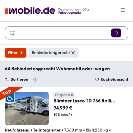
Filter
Behindertengerecht
64 Behindertengerecht Wohnmobil oder -wagen
Sortieren
Kachelansicht
Top
Gesponsert
Bürstner Lyseo TD 736 Rolli
Günstiger als gebraucht.
94.999 €
19% MwSt.
Neufahrzeug
•
Teilintegrierter
•
7.360 mm
•
Bis 4.250 kg
•