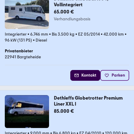
Vollintegriert
65.000 €
Verhandlungsbasis
Integrierter
•
6.746 mm
•
Bis 3.500 kg
•
EZ 05/2014
•
42.000 km
•
96 kW (131 PS)
•
Diesel
Privatanbieter
22941 Bargteheide
Kontakt
Parken
Dethleffs Globetrotter Premium
Liner XXL I
85.000 €
Integrierter
•
9.000 mm
•
Bis 6.800 kg
•
EZ 04/2010
•
120.000 km