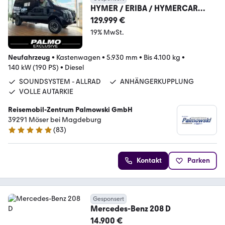
HYMER / ERIBA / HYMERCAR
Grand Canyon S - MB 600 - 4x4 -
129.999 €
MEGA DEAL!!!
19% MwSt.
Neufahrzeug
•
Kastenwagen
•
5.930 mm
•
Bis 4.100 kg
•
140 kW (190 PS)
•
Diesel
SOUNDSYSTEM - ALLRAD
ANHÄNGERKUPPLUNG
VOLLE AUTARKIE
Reisemobil-Zentrum Palmowski GmbH
39291 Möser bei Magdeburg
(
83
)
4.9 Sterne
Kontakt
Parken
Gesponsert
Mercedes-Benz 208 D
14.900 €