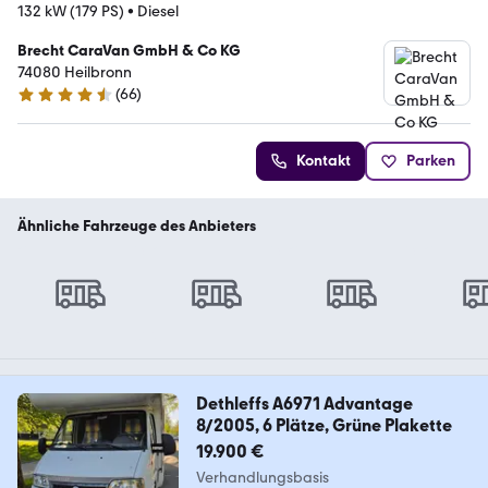
132 kW (179 PS)
•
Diesel
Brecht CaraVan GmbH & Co KG
74080 Heilbronn
(
66
)
4.6 Sterne
Kontakt
Parken
Ähnliche Fahrzeuge des Anbieters
Dethleffs A6971 Advantage
8/2005, 6 Plätze, Grüne Plakette
19.900 €
Verhandlungsbasis