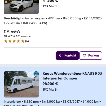
41.500 €
19% MwSt.
Beschädigt
•
Kastenwagen
•
499 mm
•
Bis 3.000 kg
•
EZ 04/2023
•
79.311 km
•
150 kW (204 PS)
T.M. auto’s
NL-7732AC ommen
(
6
)
4.8 Sterne
Kontakt
Parken
Knaus Wunderschöner KNAUS R03
Integrierter Camper
98.900 €
19% MwSt.
Integrierter
•
8.820 mm
•
Bis 5.000 kg
•
EZ 03/2017
•
64.000 km
•