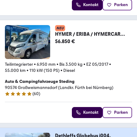
Kontakt
Parken
NEU
HYMER / ERIBA / HYMERCAR
EXSIS-t 588 SL Autom. Klima Solar
56.850 €
Sat TV Markise
Teilintegrierter
•
6.950 mm
•
Bis 3.500 kg
•
EZ 05/2017
•
55.000 km
•
110 kW (150 PS)
•
Diesel
Auto & Campingfahrzeuge Steding
90574 Großweismannsdorf (Landkr. Fürth bei Nürnberg)
(
60
)
4.8 Sterne
Kontakt
Parken
Dethleffs Globebus i004,