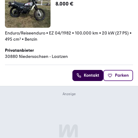
8.000 €
Enduro/Reiseenduro
•
EZ 04/1982
•
100.000 km
•
20 kW (27 PS)
•
495 cm³
•
Benzin
Privatanbieter
30880 Niedersachsen - Laatzen
Kontakt
Parken