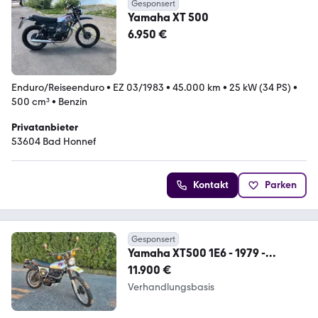
Gesponsert
Yamaha XT 500
6.950 €
Enduro/Reiseenduro
•
EZ 03/1983
•
45.000 km
•
25 kW (34 PS)
•
500 cm³
•
Benzin
Privatanbieter
53604 Bad Honnef
Kontakt
Parken
Gesponsert
Yamaha XT500 1E6 - 1979 -
Unrestored Survivor
11.900 €
Verhandlungsbasis