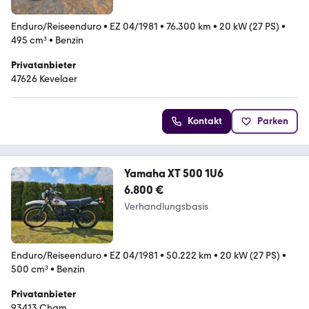
Enduro/Reiseenduro
•
EZ 04/1981
•
76.300 km
•
20 kW (27 PS)
•
495 cm³
•
Benzin
Privatanbieter
47626 Kevelaer
Kontakt
Parken
Yamaha XT 500 1U6
6.800 €
Verhandlungsbasis
Enduro/Reiseenduro
•
EZ 04/1981
•
50.222 km
•
20 kW (27 PS)
•
500 cm³
•
Benzin
Privatanbieter
93413 Cham