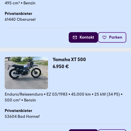
495 cm³
•
Benzin
Privatanbieter
61440 Oberursel
Kontakt
Parken
Yamaha XT 500
6.950 €
Enduro/Reiseenduro
•
EZ 03/1983
•
45.000 km
•
25 kW (34 PS)
•
500 cm³
•
Benzin
Privatanbieter
53604 Bad Honnef