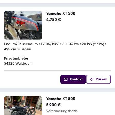
Yamaha XT 500
4.750 €
Enduro/Reiseenduro
•
EZ 05/1986
•
80.813 km
•
20 kW (27 PS)
•
495 cm³
•
Benzin
Privatanbieter
54320 Waldrach
Kontakt
Parken
Yamaha XT 500
5.900 €
Verhandlungsbasis