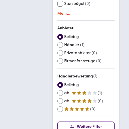
Sturzbügel
(
0
)
Mehr
...
Anbieter
Beliebig
Händler
(
1
)
Privatanbieter
(
0
)
Firmenfahrzeuge
(
0
)
Händlerbewertung
Beliebig
ab
(
1
)
3 Sterne
ab
(
0
)
4 Sterne
(
0
)
ab
5 Sterne
Weitere Filter