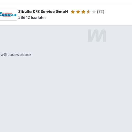
Zibulla KFZ Service GmbH
(
72
)
3.6 Sterne
58642 Iserlohn
wSt. ausweisbar