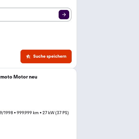
Suche speichern
moto Motor neu
9/1998
•
999.999 km
•
27 kW (37 PS)