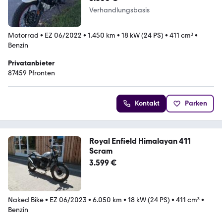
Verhandlungsbasis
Motorrad
•
EZ 06/2022
•
1.450 km
•
18 kW (24 PS)
•
411 cm³
•
Benzin
Privatanbieter
87459 Pfronten
Kontakt
Parken
Royal Enfield Himalayan 411
Scram
3.599 €
Naked Bike
•
EZ 06/2023
•
6.050 km
•
18 kW (24 PS)
•
411 cm³
•
Benzin