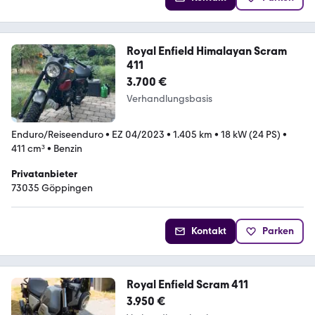
Royal Enfield Himalayan Scram
411
3.700 €
Verhandlungsbasis
Enduro/Reiseenduro
•
EZ 04/2023
•
1.405 km
•
18 kW (24 PS)
•
411 cm³
•
Benzin
Privatanbieter
73035 Göppingen
Kontakt
Parken
Royal Enfield Scram 411
3.950 €