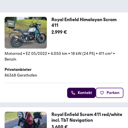
Royal Enfield Himalayan Scram
411
2.999 €
Motorrad
•
EZ 05/2022
•
4.050 km
•
18 kW (24 PS)
•
411 cm³
•
Benzin
Privatanbieter
86368 Gersthofen
Kontakt
Parken
Royal Enfield Scram 411 red/white
incl. TbT Navigation
3.600 €