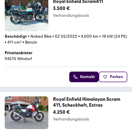
Royal Enfield Scram411
3.500 €
Verhandlungsbasis
Beschädigt
•
Naked Bike
•
EZ 05/2022
•
4.000 km
•
18 kW (24 PS)
•
411 cm³
•
Benzin
Privatanbieter
94575 Windorf
Kontakt
Parken
Royal Enfield Himalayan Scram
411, Scheckheft, Extras
4.250 €
Verhandlungsbasis