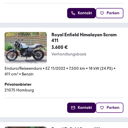
Kontakt
Parken
Royal Enfield Himalayan Scram
411
3.600 €
Verhandlungsbasis
Enduro/Reiseenduro
•
EZ 11/2022
•
7.500 km
•
18 kW (24 PS)
•
411 cm³
•
Benzin
Privatanbieter
21075 Hamburg
Kontakt
Parken