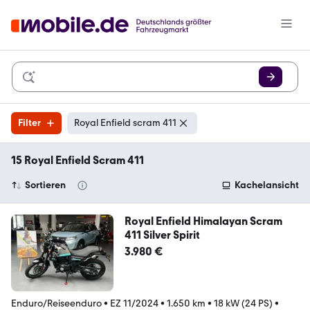
Filter
Royal Enfield scram 411
15 Royal Enfield Scram 411
Sortieren
Kachelansicht
Royal Enfield Himalayan Scram
411 Silver Spirit
3.980 €
Enduro/Reiseenduro
•
EZ 11/2024
•
1.650 km
•
18 kW (24 PS)
•