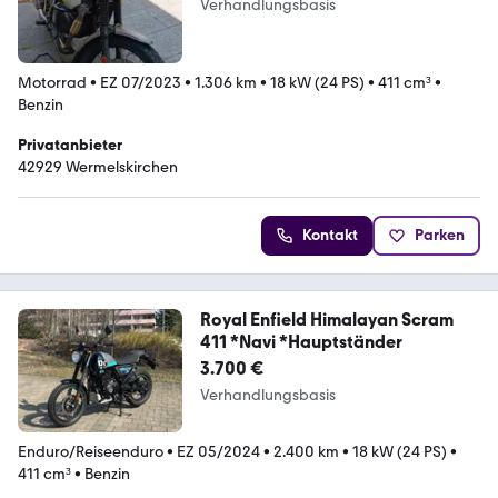
Verhandlungsbasis
Motorrad
•
EZ 07/2023
•
1.306 km
•
18 kW (24 PS)
•
411 cm³
•
Benzin
Privatanbieter
42929 Wermelskirchen
Kontakt
Parken
Royal Enfield Himalayan Scram
411 *Navi *Hauptständer
3.700 €
Verhandlungsbasis
Enduro/Reiseenduro
•
EZ 05/2024
•
2.400 km
•
18 kW (24 PS)
•
411 cm³
•
Benzin