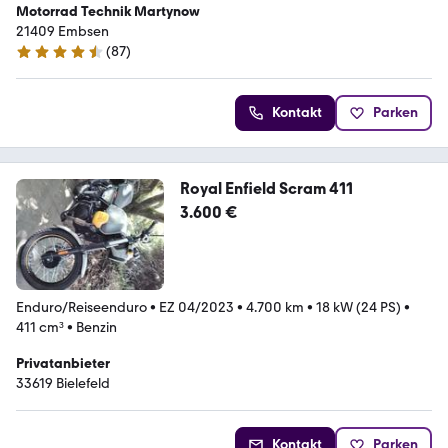
Motorrad Technik Martynow
21409 Embsen
(
87
)
4.6 Sterne
Kontakt
Parken
Royal Enfield Scram 411
3.600 €
Enduro/Reiseenduro
•
EZ 04/2023
•
4.700 km
•
18 kW (24 PS)
•
411 cm³
•
Benzin
Privatanbieter
33619 Bielefeld
Kontakt
Parken