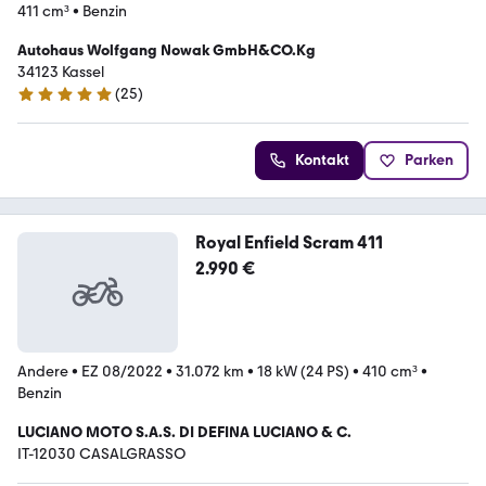
411 cm³
•
Benzin
Autohaus Wolfgang Nowak GmbH&CO.Kg
34123 Kassel
(
25
)
5 Sterne
Kontakt
Parken
Royal Enfield Scram 411
2.990 €
Andere
•
EZ 08/2022
•
31.072 km
•
18 kW (24 PS)
•
410 cm³
•
Benzin
LUCIANO MOTO S.A.S. DI DEFINA LUCIANO & C.
IT-12030 CASALGRASSO