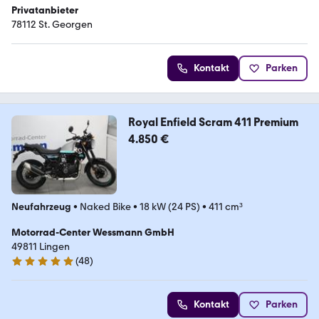
Privatanbieter
78112 St. Georgen
Kontakt
Parken
Royal Enfield Scram 411 Premium
4.850 €
Neufahrzeug
•
Naked Bike
•
18 kW (24 PS)
•
411 cm³
Motorrad-Center Wessmann GmbH
49811 Lingen
(
48
)
5 Sterne
Kontakt
Parken