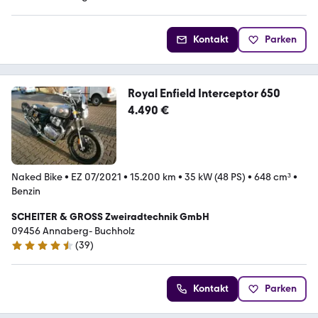
Kontakt
Parken
Royal Enfield Interceptor 650
4.490 €
Naked Bike
•
EZ 07/2021
•
15.200 km
•
35 kW (48 PS)
•
648 cm³
•
Benzin
SCHEITER & GROSS Zweiradtechnik GmbH
09456 Annaberg- Buchholz
(
39
)
4.3 Sterne
Kontakt
Parken