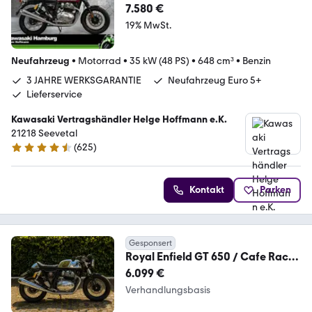
sofort lieferbar, Lieferservice
7.580 €
19% MwSt.
Neufahrzeug
•
Motorrad
•
35 kW (48 PS)
•
648 cm³
•
Benzin
3 JAHRE WERKSGARANTIE
Neufahrzeug Euro 5+
Lieferservice
Kawasaki Vertragshändler Helge Hoffmann e.K.
21218 Seevetal
(
625
)
4.6 Sterne
Kontakt
Parken
Gesponsert
Royal Enfield GT 650 / Cafe Racer
/ Interceptor / Custom
6.099 €
Verhandlungsbasis