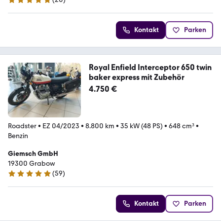
5 Sterne
Kontakt
Parken
Royal Enfield Interceptor 650 twin
baker express mit Zubehör
4.750 €
Roadster
•
EZ 04/2023
•
8.800 km
•
35 kW (48 PS)
•
648 cm³
•
Benzin
Giemsch GmbH
19300 Grabow
(
59
)
4.9 Sterne
Kontakt
Parken