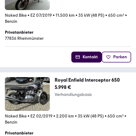
Naked Bike
•
EZ 07/2019
•
11.500 km
•
35 kW (48 PS)
•
650 cm³
•
Benzin
Privatanbieter
77836 Rheinmünster
Kontakt
Parken
Royal Enfield Interceptor 650
5.998 €
Verhandlungsbasis
Naked Bike
•
EZ 02/2019
•
2.200 km
•
35 kW (48 PS)
•
650 cm³
•
Benzin
Privatanbieter