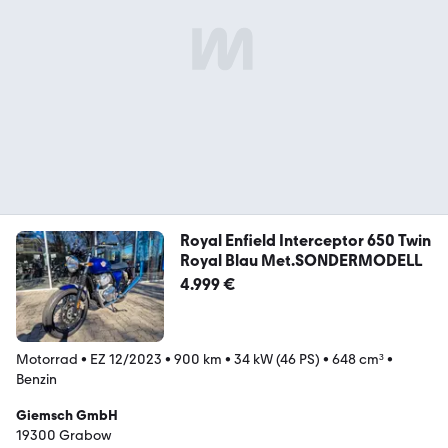
Royal Enfield Interceptor 650 Twin
Royal Blau Met.SONDERMODELL
4.999 €
Motorrad
•
EZ 12/2023
•
900 km
•
34 kW (46 PS)
•
648 cm³
•
Benzin
Giemsch GmbH
19300 Grabow