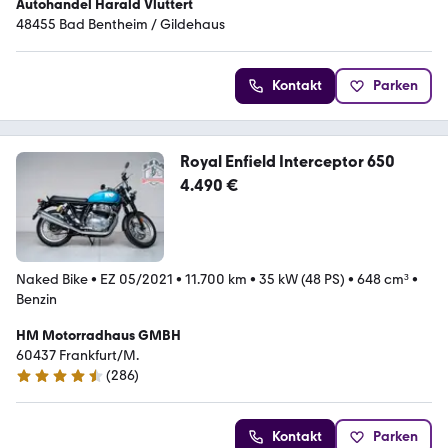
Autohandel Harald Vluttert
48455 Bad Bentheim / Gildehaus
Kontakt
Parken
Royal Enfield Interceptor 650
4.490 €
Naked Bike
•
EZ 05/2021
•
11.700 km
•
35 kW (48 PS)
•
648 cm³
•
Benzin
HM Motorradhaus GMBH
60437 Frankfurt/M.
(
286
)
4.5 Sterne
Kontakt
Parken