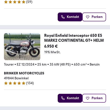
(
59
)
4.9 Sterne
Kontakt
Parken
Royal Enfield Interceptor 650 E5
MARK2 CONTINENTAL GT+ HELM
6.950 €
19% MwSt.
Tourer
•
EZ 12/2024
•
25 km
•
35 kW (48 PS)
•
650 cm³
•
Benzin
BRINKER MOTORCYCLES
49844 Bawinkel
(
134
)
5 Sterne
Kontakt
Parken