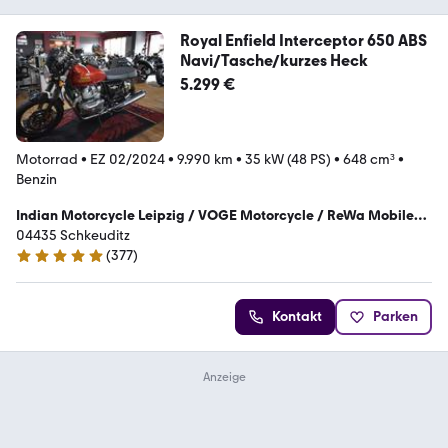
Royal Enfield Interceptor 650 ABS
Navi/Tasche/kurzes Heck
5.299 €
Motorrad
•
EZ 02/2024
•
9.990 km
•
35 kW (48 PS)
•
648 cm³
•
Benzin
Indian Motorcycle Leipzig / VOGE Motorcycle / ReWa Mobile
GmbH
04435 Schkeuditz
(
377
)
5 Sterne
Kontakt
Parken