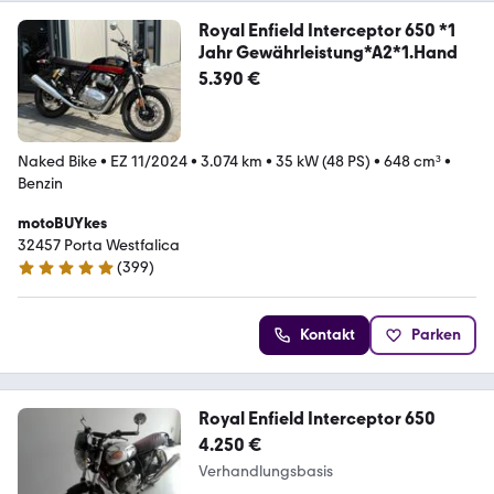
Royal Enfield Interceptor 650 *1
Jahr Gewährleistung*A2*1.Hand
5.390 €
Naked Bike
•
EZ 11/2024
•
3.074 km
•
35 kW (48 PS)
•
648 cm³
•
Benzin
motoBUYkes
32457 Porta Westfalica
(
399
)
4.8 Sterne
Kontakt
Parken
Royal Enfield Interceptor 650
4.250 €
Verhandlungsbasis