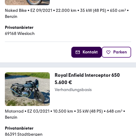
Naked Bike
•
EZ 09/2021
•
22.000 km
•
35 kW (48 PS)
•
650 cm³
•
Benzin
Privatanbieter
69168 Wiesloch
Kontakt
Parken
Royal Enfield Interceptor 650
5.600 €
Verhandlungsbasis
Motorrad
•
EZ 03/2021
•
10.500 km
•
35 kW (48 PS)
•
648 cm³
•
Benzin
Privatanbieter
86391 Stadtbergen