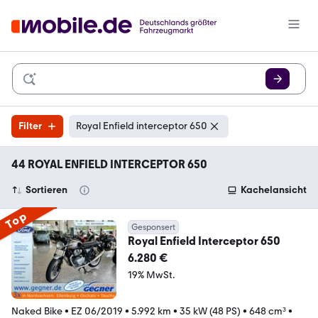
Filter
Royal Enfield interceptor 650
44 ROYAL ENFIELD INTERCEPTOR 650
Sortieren
Kachelansicht
Top
Gesponsert
Royal Enfield Interceptor 650
6.280 €
19% MwSt.
Naked Bike
•
EZ 06/2019
•
5.992 km
•
35 kW (48 PS)
•
648 cm³
•