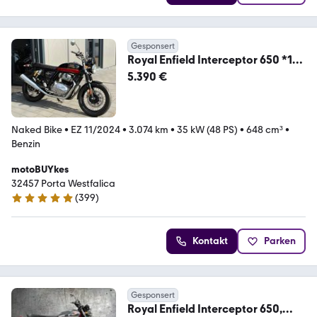
Gesponsert
Royal Enfield Interceptor 650 *1
Jahr Gewährleistung*A2*1.Hand
5.390 €
Naked Bike
•
EZ 11/2024
•
3.074 km
•
35 kW (48 PS)
•
648 cm³
•
Benzin
motoBUYkes
32457 Porta Westfalica
(
399
)
4.8 Sterne
Kontakt
Parken
Gesponsert
Royal Enfield Interceptor 650,