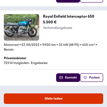
Royal Enfield Interceptor 650
5.500 €
Verhandlungsbasis
Motorrad
•
EZ 08/2022
•
9.900 km
•
35 kW (48 PS)
•
650 cm³
•
Benzin
Privatanbieter
72514 Inzigkofen- Engelswies
Kontakt
Parken
Mehr laden