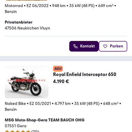
Motorrad
•
EZ 06/2022
•
948 km
•
35 kW (48 PS)
•
649 cm³
•
Benzin
Privatanbieter
47506 Neukirchen Vluyn
Kontakt
Parken
NEU
Royal Enfield Interceptor 650
4.190 €
Naked Bike
•
EZ 05/2021
•
4.797 km
•
35 kW (48 PS)
•
648 cm³
•
Benzin
MSG Moto-Shop-Gera TEAM BAUCH OHG
07551 Gera
(
20
)