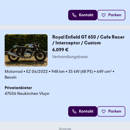
Kontakt
Parken
Royal Enfield GT 650 / Cafe Racer
/ Interceptor / Custom
6.099 €
Verhandlungsbasis
Motorrad
•
EZ 06/2022
•
948 km
•
35 kW (48 PS)
•
649 cm³
•
Benzin
Privatanbieter
47506 Neukirchen Vluyn
Kontakt
Parken