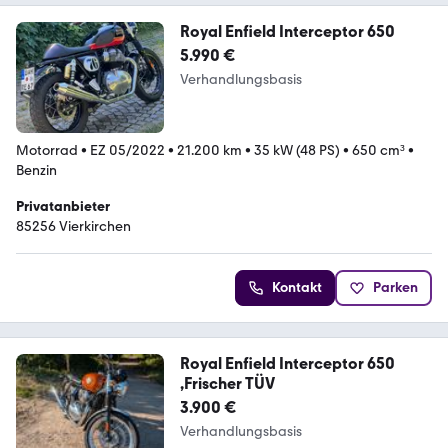
Royal Enfield Interceptor 650
5.990 €
Verhandlungsbasis
Motorrad
•
EZ 05/2022
•
21.200 km
•
35 kW (48 PS)
•
650 cm³
•
Benzin
Privatanbieter
85256 Vierkirchen
Kontakt
Parken
Royal Enfield Interceptor 650
,Frischer TÜV
3.900 €
Verhandlungsbasis