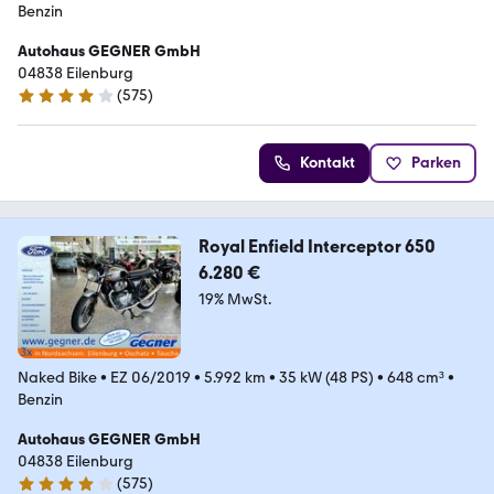
Benzin
Autohaus GEGNER GmbH
04838 Eilenburg
(
575
)
4.2 Sterne
Kontakt
Parken
Royal Enfield Interceptor 650
6.280 €
19% MwSt.
Naked Bike
•
EZ 06/2019
•
5.992 km
•
35 kW (48 PS)
•
648 cm³
•
Benzin
Autohaus GEGNER GmbH
04838 Eilenburg
(
575
)
4.2 Sterne