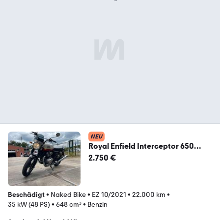
NEU
Royal Enfield Interceptor 650
*UNFALL*BAKER EXPRESS
2.750 €
Beschädigt
•
Naked Bike
•
EZ 10/2021
•
22.000 km
•
35 kW (48 PS)
•
648 cm³
•
Benzin