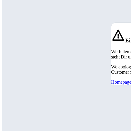
Ei
Wir bitten
steht Dir 
We apologi
Customer S
Homepag