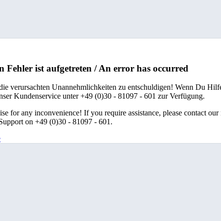
n Fehler ist aufgetreten / An error has occurred
 die verursachten Unannehmlichkeiten zu entschuldigen! Wenn Du Hilfe
unser Kundenservice unter +49 (0)30 - 81097 - 601 zur Verfügung.
se for any inconvenience! If you require assistance, please contact our
upport on +49 (0)30 - 81097 - 601.
e